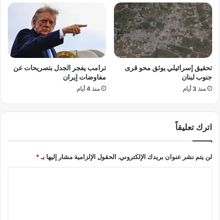
د
ي
ة
ق
أ
ي
م
.
ب
.
د
أ
تحقيق إسرائيلي يوثق محو قرى
ترامب يفجر الجدل بتصريحات عن
أ
ر
جنوب لبنان
مفاوضات إيران
ت
ض
م
منذ 3 أيام
منذ 4 أيام
ا
ر
ل
ح
ص
ل
و
اترك تعليقاً
ة
م
ج
ا
د
ل
لن يتم نشر عنوان بريدك الإلكتروني.
الحقول الإلزامية مشار إليها بـ
*
ي
ف
د
ي
ا
ة
ق
ل
م
ل
ن
ب
ت
ا
ع
ع