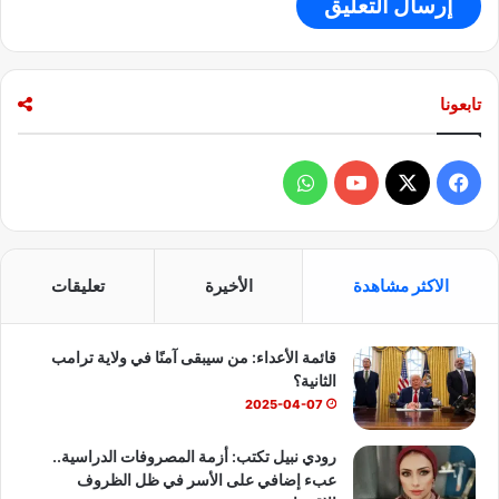
تابعونا
ف
و
ي
X
Y
ا
س
o
ت
الاكثر مشاهدة
الأخيرة
تعليقات
ب
u
س
قائمة الأعداء: من سيبقى آمنًا في ولاية ترامب
و
T
ا
الثانية؟
ك
u
ب
2025-04-07
b
رودي نبيل تكتب: أزمة المصروفات الدراسية..
عبء إضافي على الأسر في ظل الظروف
e