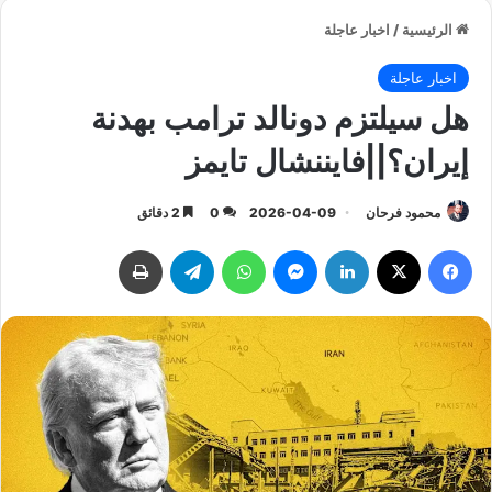
الرئيسية
/
اخبار عاجلة
اخبار عاجلة
هل سيلتزم دونالد ترامب بهدنة
إيران؟||فايننشال تايمز
محمود فرحان
2026-04-09
0
2 دقائق
فيسبوك
‫X
لينكدإن
ماسنجر
واتساب
تيلقرام
طباعة