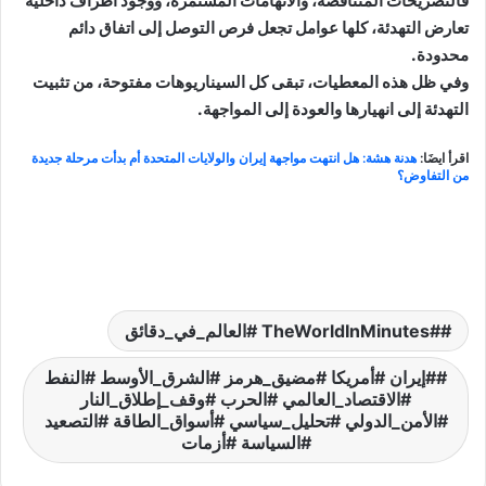
فالتصريحات المتناقضة، والاتهامات المستمرة، ووجود أطراف داخلية
تعارض التهدئة، كلها عوامل تجعل فرص التوصل إلى اتفاق دائم
محدودة.
وفي ظل هذه المعطيات، تبقى كل السيناريوهات مفتوحة، من تثبيت
التهدئة إلى انهيارها والعودة إلى المواجهة.
اقرأ ايضَا:
هدنة هشة: هل انتهت مواجهة إيران والولايات المتحدة أم بدأت مرحلة جديدة
من التفاوض؟
#TheWorldInMinutes #العالم_في_دقائق
#إيران #أمريكا #مضيق_هرمز #الشرق_الأوسط #النفط
#الاقتصاد_العالمي #الحرب #وقف_إطلاق_النار
#الأمن_الدولي #تحليل_سياسي #أسواق_الطاقة #التصعيد
#السياسة #أزمات