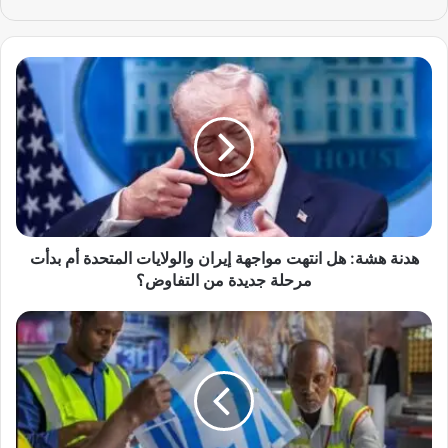
ه
د
ن
ة
ه
ش
ة
:
ه
ل
هدنة هشة: هل انتهت مواجهة إيران والولايات المتحدة أم بدأت
ا
مرحلة جديدة من التفاوض؟
ن
ت
ا
ه
ع
ت
ت
م
ر
و
ا
ا
ف
ج
إ