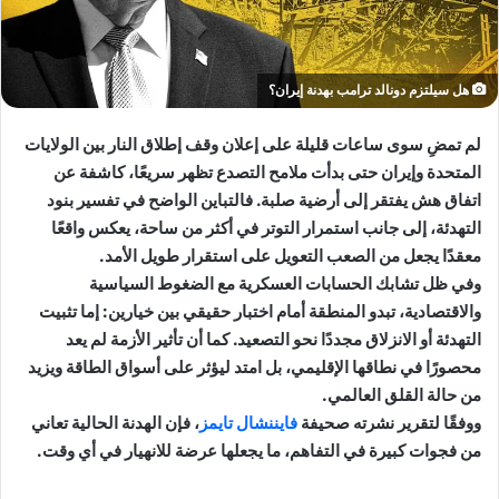
هل سيلتزم دونالد ترامب بهدنة إيران؟
لم تمضِ سوى ساعات قليلة على إعلان وقف إطلاق النار بين الولايات
المتحدة وإيران حتى بدأت ملامح التصدع تظهر سريعًا، كاشفة عن
اتفاق هش يفتقر إلى أرضية صلبة. فالتباين الواضح في تفسير بنود
التهدئة، إلى جانب استمرار التوتر في أكثر من ساحة، يعكس واقعًا
معقدًا يجعل من الصعب التعويل على استقرار طويل الأمد.
وفي ظل تشابك الحسابات العسكرية مع الضغوط السياسية
والاقتصادية، تبدو المنطقة أمام اختبار حقيقي بين خيارين: إما تثبيت
التهدئة أو الانزلاق مجددًا نحو التصعيد. كما أن تأثير الأزمة لم يعد
محصورًا في نطاقها الإقليمي، بل امتد ليؤثر على أسواق الطاقة ويزيد
من حالة القلق العالمي.
ووفقًا لتقرير نشرته صحيفة
فايننشال تايمز
، فإن الهدنة الحالية تعاني
من فجوات كبيرة في التفاهم، ما يجعلها عرضة للانهيار في أي وقت.