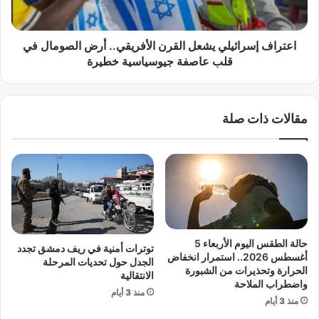
ه
س
ة
ر
إ
ا
اعتراف إسرائيلي يشعل القرن الأفريقي.. أرض الصومال في
ي
ئ
قلب عاصفة جيوسياسية خطيرة
ر
ي
ا
ل
ن
ي
مقالات ذات صلة
و
ي
ا
ش
ل
ع
و
ل
ل
ا
ا
ل
ي
ق
ا
ر
ت
ن
حالة الطقس اليوم الأربعاء 5
توترات أمنية في ريف دمشق تجدد
ا
ا
أغسطس 2026.. استمرار انخفاض
الجدل حول تحديات المرحلة
ل
ل
الحرارة وتحذيرات من الشبورة
الانتقالية
م
واضطراب الملاحة
أ
منذ 3 أيام
ت
ف
منذ 3 أيام
ح
ر