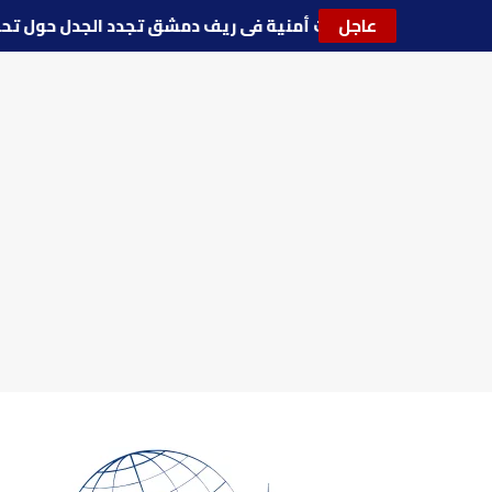
عاجل
🔵
توترات أمنية في ريف دمشق تجدد الجدل حول