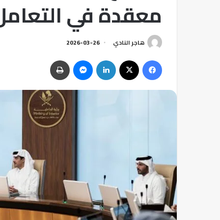
معقدة في التعامل 
هاجر النادي
2026-03-26
فيسبوك
‫X
لينكدإن
ماسنجر
طباعة