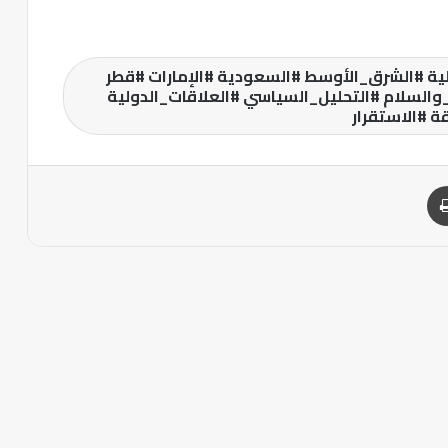
لية #الشرق_الأوسط #السعودية #الإمارات #قطر
السلام #التحليل_السياسي #العلاقات_الدولية
ة #الاستقرار
طباعة