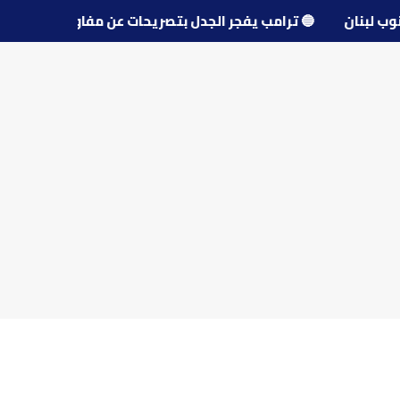
ى جنوب لبنان
🔵
ترامب يفجر الجدل بتصريحات عن مفاوضات إي