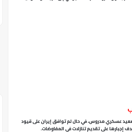
ب
عيد عسكري مدروس، في حال لم توافق إيران على قيود
دف إجبارها على تقديم تنازلات في المفاوضات.