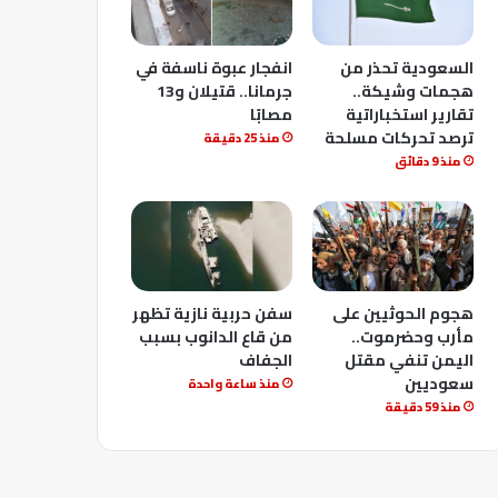
السعودية تحذر من
انفجار عبوة ناسفة في
هجمات وشيكة..
جرمانا.. قتيلان و13
تقارير استخباراتية
مصابًا
ترصد تحركات مسلحة
منذ 25 دقيقة
منذ 9 دقائق
هجوم الحوثيين على
سفن حربية نازية تظهر
مأرب وحضرموت..
من قاع الدانوب بسبب
اليمن تنفي مقتل
الجفاف
سعوديين
منذ ساعة واحدة
منذ 59 دقيقة