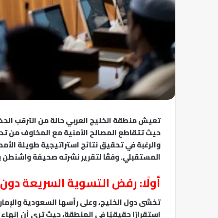
تعيش منطقة الخليج العربي حالة من الترقب الحذر
حيث تتقاطع المصالح الأمنية مع المخاوف من تدا
والرغبة في تحقيق نتائج استراتيجية طويلة الأمد، 
المستقبلي. وفقًا لتقرير نشرته صحيفة واشنطن
أولًا: رفض التسوية السريعة دون
تخشى دول الخليج، وعلى رأسها السعودية والإمار
استقرارًا حقيقيًا في المنطقة، حيث ترى أن إنها