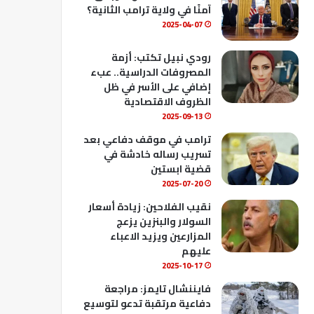
ك
u
ب
آمنًا في ولاية ترامب الثانية؟
b
2025-04-07
e
رودي نبيل تكتب: أزمة
المصروفات الدراسية.. عبء
إضافي على الأسر في ظل
الظروف الاقتصادية
2025-09-13
ترامب في موقف دفاعي بعد
تسريب رساله خادشة في
قضية ابستين
2025-07-20
نقيب الفلاحين: زيادة أسعار
السولار والبنزين يزعج
المزارعين ويزيد الاعباء
عليهم
2025-10-17
فايننشال تايمز: مراجعة
دفاعية مرتقبة تدعو لتوسيع