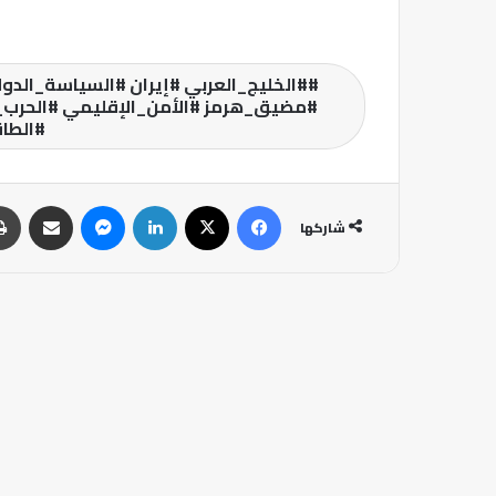
#الخليج_العربي #إيران #السياسة_الدو
#مضيق_هرمز #الأمن_الإقليمي #الحرب_و
#الطاق
فيسبوك
‫X
لينكدإن
ماسنجر
مشاركة عبر البريد
شاركها