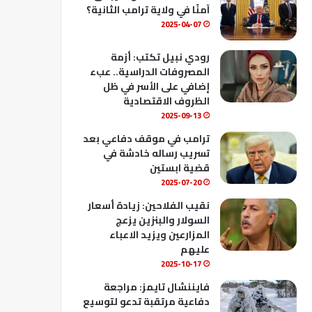
ك
u
ب
آمنًا في ولاية ترامب الثانية؟
b
2025-04-07
e
رودي نبيل تكتب: أزمة
المصروفات الدراسية.. عبء
إضافي على الأسر في ظل
الظروف الاقتصادية
2025-09-13
ترامب في موقف دفاعي بعد
تسريب رساله خادشة في
قضية ابستين
2025-07-20
نقيب الفلاحين: زيادة أسعار
السولار والبنزين يزعج
المزارعين ويزيد الاعباء
عليهم
2025-10-17
فايننشال تايمز: مراجعة
دفاعية مرتقبة تدعو لتوسيع