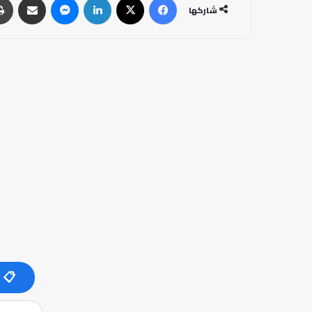
شاركها
📋 