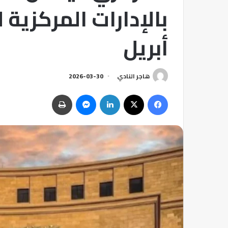
بالإدارات المركزية ل
أبريل
هاجر النادي
2026-03-30
فيسبوك
‫X
لينكدإن
ماسنجر
طباعة