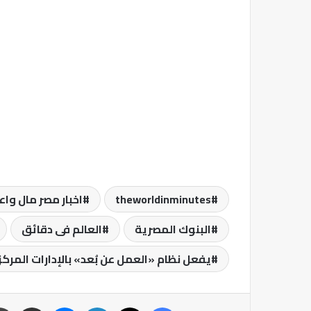
theworldinminutes
اخبار مصر مال واع
البنوك المصرية
العالم فى دقائق
يفعل نظام «العمل عن بُعد» بالإدارات المركزي
فيسبوك
‫X
لينكدإن
ماسنجر
مشاركة عبر البريد