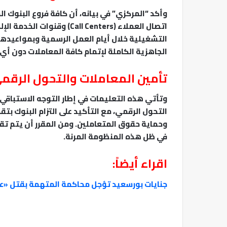
​وأكد “المركزي” في بيانه، أن كافة فروع البنوك ا
اتصال العملاء (Call Centers)
التشغيلية خلال أيام العمل الرسمية وبمواعيدها
الجاهزية الكاملة لإتمام كافة المعاملات دون أي ع
​تأمين المعاملات والتحول الرقم
​وتأتي هذه التعليمات في إطار التوجه الاستباقي
التحول الرقمي، مع التأكيد على التزام البنوك بتق
وحماية حقوق المتعاملين. ومن المقرر أن يتم تقي
في ظل هذه المنظومة المرنة.
اقراء أيضاً:
جنايات بورسعيد تؤجل محاكمة المتهمة بقتل «عر