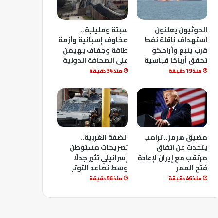
الحوثيون يعلنون
سبتة ومليلية..
استهداف ناقلة نفط
مخاوف إسبانية وأزمة
قرب ينبع وأرامكو
طاقة وجفاف يهيمن
تحقق أرباحًا قياسية
على الصحافة الدولية
منذ 19 دقيقة
منذ 34 دقيقة
مضيق هرمز.. ترامب
الضفة الغربية..
يتحدث عن اتفاق
تصريحات مستوطن
مرتقب مع إيران لإعادة
إسرائيلي تثير جدلًا
فتح الممر
وسط تصاعد التوتر
منذ 46 دقيقة
منذ 56 دقيقة