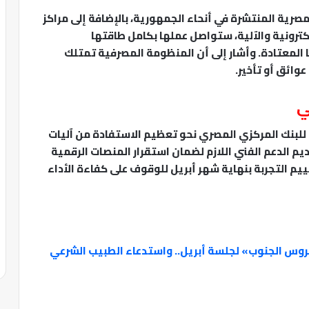
لمصرية المنتشرة في أنحاء الجمهورية، بالإضافة إلى مراكز
 وقنوات الخدمة الإلكترونية والآلية، ستواصل عملها بكامل طاقتها
 المعتادة. وأشار إلى أن المنظومة المصرفية تمتلك
وائق أو تأخير.
ي
 للبنك المركزي المصري نحو تعظيم الاستفادة من آليات
ديم الدعم الفني اللازم لضمان استقرار المنصات الرقمية
يم التجربة بنهاية شهر أبريل للوقوف على كفاءة الأداء
وس الجنوب» لجلسة أبريل.. واستدعاء الطبيب الشرعي