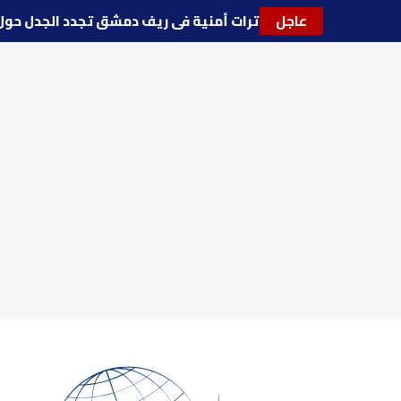
عاجل
🔵
توترات أمنية في ريف دمشق تجدد الجدل