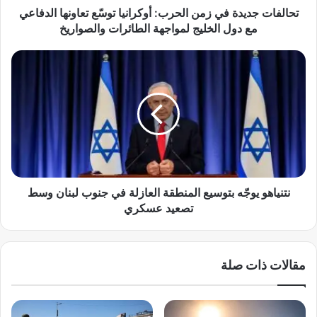
ي
تحالفات جديدة في زمن الحرب: أوكرانيا توسّع تعاونها الدفاعي
د
مع دول الخليج لمواجهة الطائرات والصواريخ
ة
ف
ن
ي
ت
ز
ن
م
ي
ن
ا
ا
ه
ل
و
ح
ي
ر
و
ب
جّ
نتنياهو يوجّه بتوسيع المنطقة العازلة في جنوب لبنان وسط
:
ه
تصعيد عسكري
أ
ب
و
ت
ك
و
مقالات ذات صلة
ر
س
ا
ي
ن
ع
ي
ا