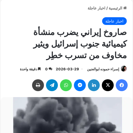
الرئيسية
/
اخبار عاجلة
اخبار عاجلة
صاروخ إيراني يضرب منشأة
كيميائية جنوب إسرائيل ويثير
مخاوف من تسرب خطِر
إسراء حموده ابوالعنين
2026-03-29
0
دقيقة واحدة
فيسبوك
‫X
لينكدإن
ماسنجر
واتساب
تيلقرام
طباعة