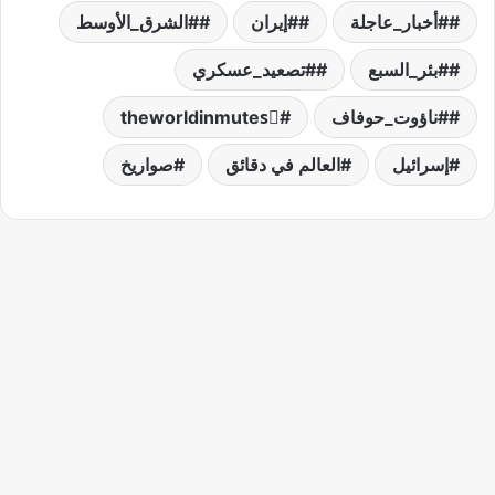
#أخبار_عاجلة
#إيران
#الشرق_الأوسط
#بئر_السبع
#تصعيد_عسكري
#ناؤوت_حوفاف
theworldinmutesً
إسرائيل
العالم في دقائق
صواريخ