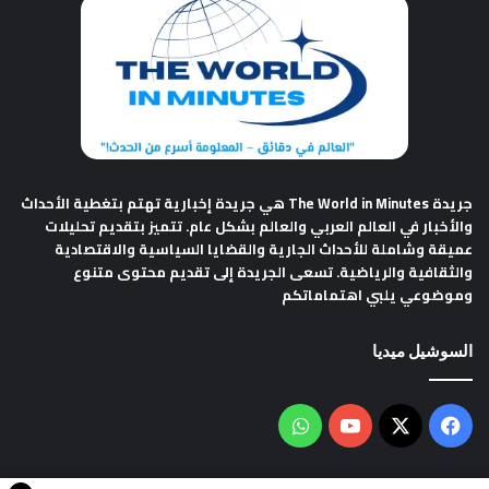
جريدة The World in Minutes
هي جريدة إخبارية تهتم بتغطية الأحداث
والأخبار في العالم العربي والعالم بشكل عام. تتميز بتقديم تحليلات
عميقة وشاملة للأحداث الجارية والقضايا السياسية والاقتصادية
والثقافية والرياضية. تسعى الجريدة إلى تقديم محتوى متنوع
وموضوعي يلبي اهتماماتكم
السوشيل ميديا
فيسبوك
‫X
‫YouTube
واتساب