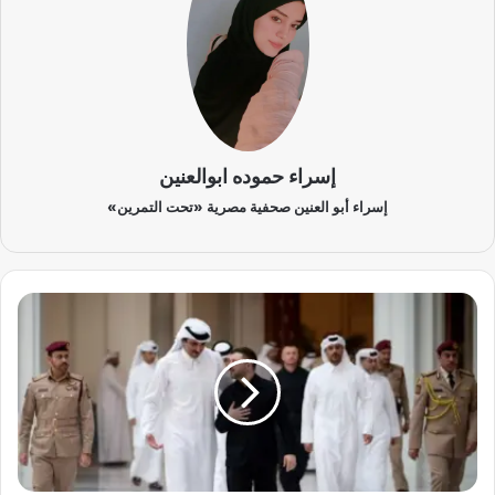
إسراء حموده ابوالعنين
إسراء أبو العنين صحفية مصرية «تحت التمرين»
ت
ح
ا
ل
ف
ا
ت
ج
د