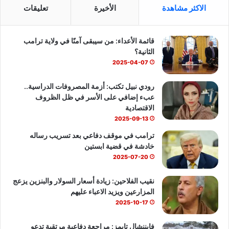
س
o
ت
الاكثر مشاهدة
الأخيرة
تعليقات
ب
u
س
قائمة الأعداء: من سيبقى آمنًا في ولاية ترامب
و
T
ا
الثانية؟
ك
u
ب
2025-04-07
b
رودي نبيل تكتب: أزمة المصروفات الدراسية..
عبء إضافي على الأسر في ظل الظروف
e
الاقتصادية
2025-09-13
ترامب في موقف دفاعي بعد تسريب رساله
خادشة في قضية ابستين
2025-07-20
نقيب الفلاحين: زيادة أسعار السولار والبنزين يزعج
المزارعين ويزيد الاعباء عليهم
2025-10-17
فايننشال تايمز: مراجعة دفاعية مرتقبة تدعو