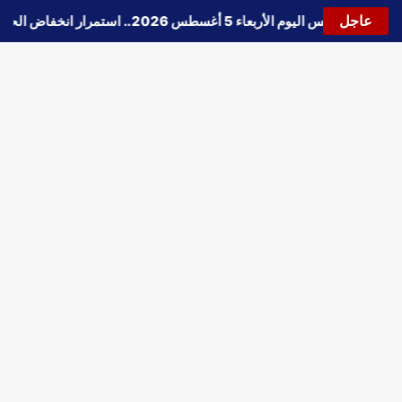
عاجل
🔵
حالة الطقس اليوم الأربعاء 5 أغسطس 2026.. استمرار انخفاض الحرارة وتحذيرات من الشبورة واضطراب الملاحة