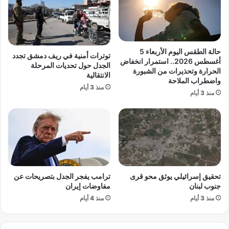
ا
ل
ت
م
و
ن
سّ
ط
ع
ق
حالة الطقس اليوم الأربعاء 5
توترات أمنية في ريف دمشق تجدد
ت
ة
أغسطس 2026.. استمرار انخفاض
الجدل حول تحديات المرحلة
ع
ا
الحرارة وتحذيرات من الشبورة
الانتقالية
ا
واضطراب الملاحة
ل
منذ 3 أيام
و
ع
منذ 3 أيام
ن
ا
ه
ز
ا
ل
ا
ة
ل
ف
د
ي
ف
ج
تحقيق إسرائيلي يوثق محو قرى
ترامب يفجر الجدل بتصريحات عن
ا
ن
جنوب لبنان
مفاوضات إيران
ع
و
ي
منذ 3 أيام
منذ 4 أيام
ب
م
ل
ع
ب