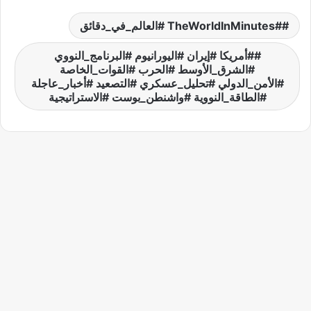
#TheWorldInMinutes #العالم_في_دقائق
#أمريكا #إيران #اليورانيوم #البرنامج_النووي
#الشرق_الأوسط #الحرب #القوات_الخاصة
#الأمن_الدولي #تحليل_عسكري #التصعيد #أخبار_عاجلة
#الطاقة_النووية #واشنطن_بوست #الاستراتيجية