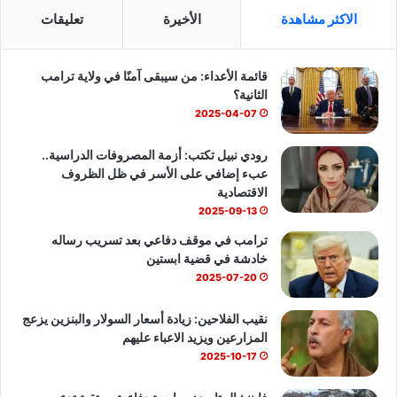
س
o
ت
الاكثر مشاهدة
الأخيرة
تعليقات
ب
u
س
قائمة الأعداء: من سيبقى آمنًا في ولاية ترامب
و
T
ا
الثانية؟
ك
u
ب
2025-04-07
b
رودي نبيل تكتب: أزمة المصروفات الدراسية..
عبء إضافي على الأسر في ظل الظروف
e
الاقتصادية
2025-09-13
ترامب في موقف دفاعي بعد تسريب رساله
خادشة في قضية ابستين
2025-07-20
نقيب الفلاحين: زيادة أسعار السولار والبنزين يزعج
المزارعين ويزيد الاعباء عليهم
2025-10-17