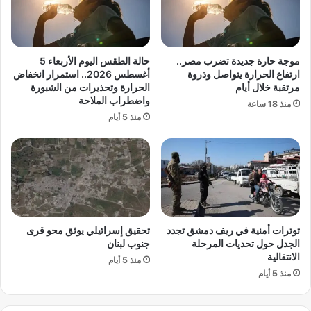
خ
ا
ط
ت
ي
أ
ر
م
موجة حارة جديدة تضرب مصر..
حالة الطقس اليوم الأربعاء 5
ل
ر
ارتفاع الحرارة يتواصل وذروة
أغسطس 2026.. استمرار انخفاض
ل
ي
مرتقبة خلال أيام
الحرارة وتحذيرات من الشبورة
ت
واضطراب الملاحة
ك
منذ 18 ساعة
ه
ي
منذ 5 أيام
د
ة
ي
ت
د
ك
ا
ش
ت
ف
و
ض
س
ع
توترات أمنية في ريف دمشق تجدد
تحقيق إسرائيلي يوثق محو قرى
ط
فً
الجدل حول تحديات المرحلة
جنوب لبنان
ت
ا
الانتقالية
و
منذ 5 أيام
ح
منذ 5 أيام
س
ق
ع
ي
ن
ق