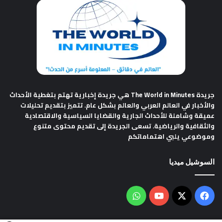
جريدة The World in Minutes
هي جريدة إخبارية تهتم بتغطية الأحداث
والأخبار في العالم العربي والعالم بشكل عام. تتميز بتقديم تحليلات
عميقة وشاملة للأحداث الجارية والقضايا السياسية والاقتصادية
والثقافية والرياضية. تسعى الجريدة إلى تقديم محتوى متنوع
وموضوعي يلبي اهتماماتكم
السوشيل ميديا
فيسبوك
‫X
‫YouTube
واتساب