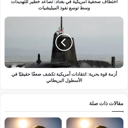
ي
اختطاف صحفية أمريكية في بغداد: تصاعد خطير للتهديدات
ة
وسط توسع نفوذ الميليشيات
أ
م
أ
ر
ز
ي
م
ك
ة
ي
ق
ة
و
ف
ة
ي
ب
ب
ح
غ
ر
أزمة قوة بحرية: انتقادات أمريكية تكشف ضعفًا حقيقيًا في
د
ي
الأسطول البريطاني
ا
ة
د
:
:
ا
مقالات ذات صلة
ت
ن
ص
ت
ا
ق
ع
ا
د
د