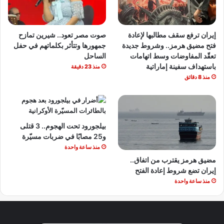
إيران ترفع سقف مطالبها لإعادة
صوت مصر تعود.. شيرين تمازح
فتح مضيق هرمز.. وشروط جديدة
جمهورها وتتأثر بكلماتهم في حفل
تعقّد المفاوضات وسط اتهامات
الساحل
باستهداف سفينة إماراتية
منذ 23 دقيقة
منذ 8 دقائق
بيلجورود تحت الهجوم.. 3 قتلى
و25 مصابًا في ضربات مسيّرة
منذ ساعة واحدة
مضيق هرمز يقترب من اتفاق..
إيران تضع شروط إعادة الفتح
منذ ساعة واحدة