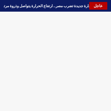
عاجل
🔵
موجة حارة جديدة تضرب مصر.. ارتفاع الحرارة يتواصل وذروة م