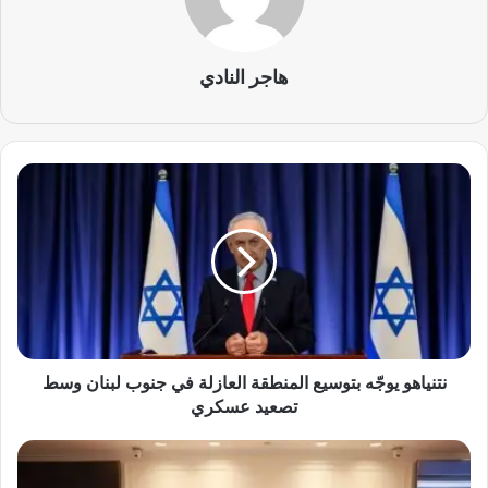
هاجر النادي
ن
ت
ن
ي
ا
ه
و
ي
و
جّ
نتنياهو يوجّه بتوسيع المنطقة العازلة في جنوب لبنان وسط
ه
تصعيد عسكري
ب
ت
ز
و
و