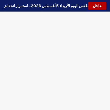
عاجل
🔵
حالة الطقس اليوم الأربعاء 5 أغسطس 2026.. استمرار انخفاض الحرارة وتحذيرات من الشبورة واضطراب الملاحة