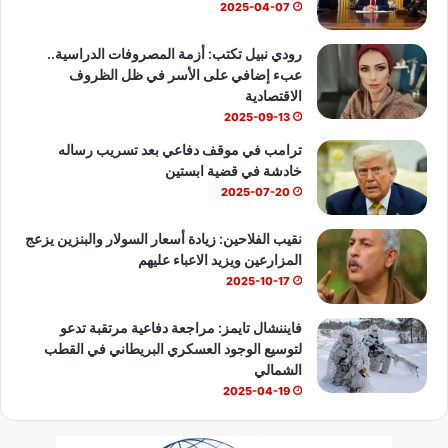
ك
u
ب
2025-04-07
b
رودي نبيل تكتب: أزمة المصروفات الدراسية..
عبء إضافي على الأسر في ظل الظروف
e
الاقتصادية
2025-09-13
ترامب في موقف دفاعي بعد تسريب رساله
خادشة في قضية ابستين
2025-07-20
نقيب الفلاحين: زيادة أسعار السولار والبنزين يزعج
المزارعين ويزيد الاعباء عليهم
2025-10-17
فايننشال تايمز: مراجعة دفاعية مرتقبة تدعو
لتوسيع الوجود العسكري البريطاني في القطب
الشمالي
2025-04-19