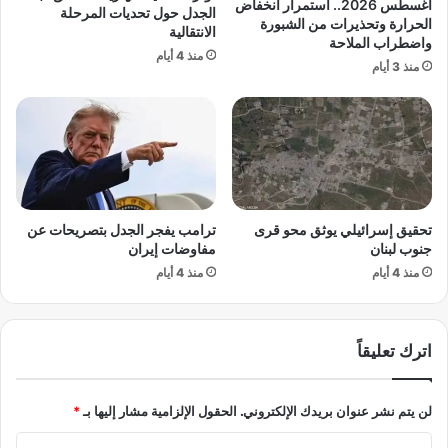
ط
أغسطس 2026.. استمرار انخفاض
الجدل حول تحديات المرحلة
ب
ف
الحرارة وتحذيرات من الشبورة
الانتقالية
ل
واضطراب الملاحة
و
منذ 4 أيام
ب
ل
منذ 3 أيام
ن
ة
ا
.
ن
.
و
و
س
ن
ط
ط
ت
ا
تحقيق إسرائيلي يوثق محو قرى
ترامب يفجر الجدل بتصريحات عن
ص
ل
جنوب لبنان
مفاوضات إيران
ع
ب
ي
منذ 4 أيام
منذ 4 أيام
ب
د
ت
ع
ش
س
ر
اترك تعليقاً
ك
ي
ر
ع
ي
ح
لن يتم نشر عنوان بريدك الإلكتروني.
الحقول الإلزامية مشار إليها بـ
*
ا
س
ا