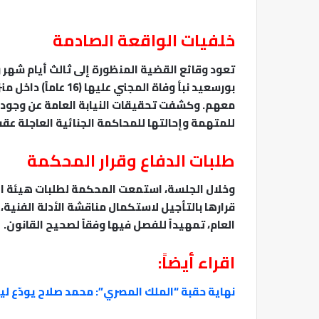
​خلفيات الواقعة الصادمة
​تعود وقائع القضية المنظورة إلى ثالث أيام شهر
بورسعيد نبأ وفاة المج
معهم. وكشفت تحقيقات النيابة العامة عن وجود شب
للمتهمة وإحالتها للمحاكمة الجنائية العاجلة عقب
​طلبات الدفاع وقرار المحكمة
​وخلال الجلسة، استمعت المحكمة لطلبات هيئة ال
قرارها بالتأجيل لاستكمال مناقشة الأدلة الفنية،
العام، تمهيداً للفصل فيها وفقاً لصحيح القانون.
اقراء أيضاً:
نهاية حقبة “الملك المصري”: محمد صلاح يودّع ل