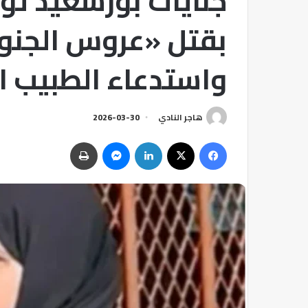
جنايات بورسعيد تؤ
بقتل «عروس الجنوب
واستدعاء الطبيب 
هاجر النادي
2026-03-30
فيسبوك
‫X
لينكدإن
ماسنجر
طباعة