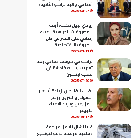
ك
u
ب
آمنًا في ولاية ترامب الثانية؟
b
2025-04-07
e
رودي نبيل تكتب: أزمة
المصروفات الدراسية.. عبء
إضافي على الأسر في ظل
الظروف الاقتصادية
2025-09-13
ترامب في موقف دفاعي بعد
تسريب رساله خادشة في
قضية ابستين
2025-07-20
نقيب الفلاحين: زيادة أسعار
السولار والبنزين يزعج
المزارعين ويزيد الاعباء
عليهم
2025-10-17
فايننشال تايمز: مراجعة
دفاعية مرتقبة تدعو لتوسيع