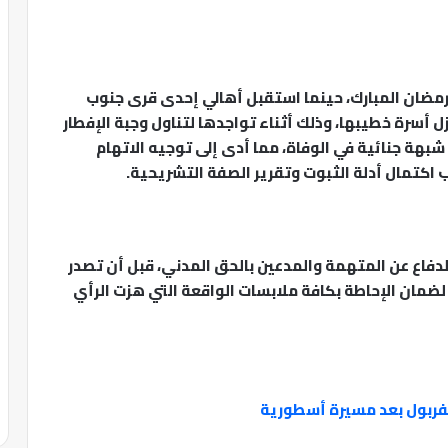
 رمضان المبارك، حينما استقبل أهالي إحدى قرى جنوب
ني عليها (16 عاماً) داخل منزل أسرة خطيبها، وذلك أثناء تواجدها لتناول وجبة الإفطار
هة جنائية في الوفاة، مما أدى إلى توجيه الاتهام
 اكتمال أدلة الثبوت وتقرير الصفة التشريحية.
دفاع عن المتهمة والمدعين بالحق المدني، قبل أن تصدر
 لضمان الإحاطة بكافة ملابسات الواقعة التي هزت الرأي
يفربول بعد مسيرة أسطورية