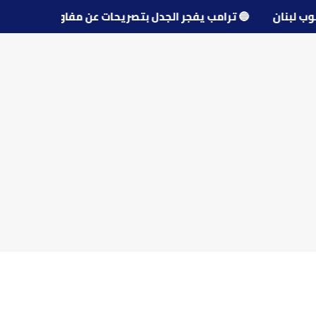
ى جنوب لبنان
🔵
ترامب يفجر الجدل بتصريحات عن مفاوضات إي