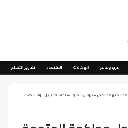
عرب وعالم
الوكالات
الاقتصاد
تقارير التسلح
ة المتهمة بقتل «عروس الجنوب» لجلسة أبريل.. واستدعاء