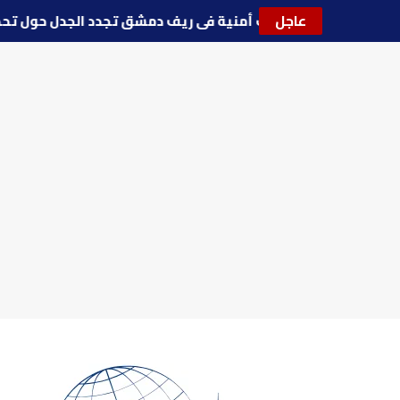
عاجل
🔵
توترات أمنية في ريف دمشق تجدد الجدل حول