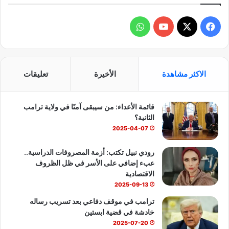
ف
و
ي
X
Y
ا
س
o
ت
الاكثر مشاهدة
الأخيرة
تعليقات
ب
u
س
قائمة الأعداء: من سيبقى آمنًا في ولاية ترامب
و
T
ا
الثانية؟
ك
u
ب
2025-04-07
b
رودي نبيل تكتب: أزمة المصروفات الدراسية..
عبء إضافي على الأسر في ظل الظروف
e
الاقتصادية
2025-09-13
ترامب في موقف دفاعي بعد تسريب رساله
خادشة في قضية ابستين
2025-07-20