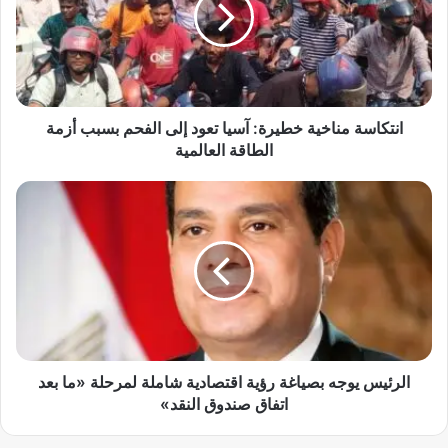
ك
ا
س
ة
م
ن
ا
انتكاسة مناخية خطيرة: آسيا تعود إلى الفحم بسبب أزمة
خ
الطاقة العالمية
ي
ة
ا
خ
ل
ط
ر
ي
ئ
ر
ي
ة
س
:
ي
آ
و
س
ج
ي
ه
الرئيس يوجه بصياغة رؤية اقتصادية شاملة لمرحلة «ما بعد
ا
ب
اتفاق صندوق النقد»
ت
ص
ع
ي