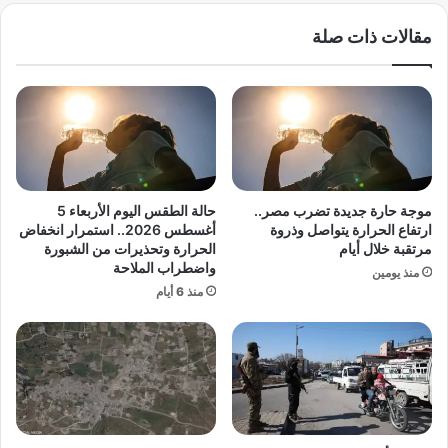
و
ا
مقالات ذات صلة
د
غ
إ
ة
ل
ر
ى
ؤ
ا
ي
ل
ة
ف
ا
ح
ق
م
ت
موجة حارة جديدة تضرب مصر..
حالة الطقس اليوم الأربعاء 5
ب
ص
ارتفاع الحرارة يتواصل وذروة
أغسطس 2026.. استمرار انخفاض
س
ا
مرتقبة خلال أيام
الحرارة وتحذيرات من الشبورة
ب
واضطراب الملاحة
د
منذ يومين
ب
ي
منذ 6 أيام
أ
ة
ز
ش
م
ا
ة
م
ا
ل
ل
ة
ط
ل