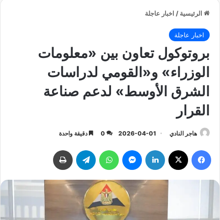
الرئيسية
/
اخبار عاجلة
اخبار عاجلة
بروتوكول تعاون بين «معلومات
الوزراء» و«القومي لدراسات
الشرق الأوسط» لدعم صناعة
القرار
هاجر النادي
2026-04-01
0
دقيقة واحدة
فيسبوك
‫X
لينكدإن
ماسنجر
واتساب
تيلقرام
طباعة