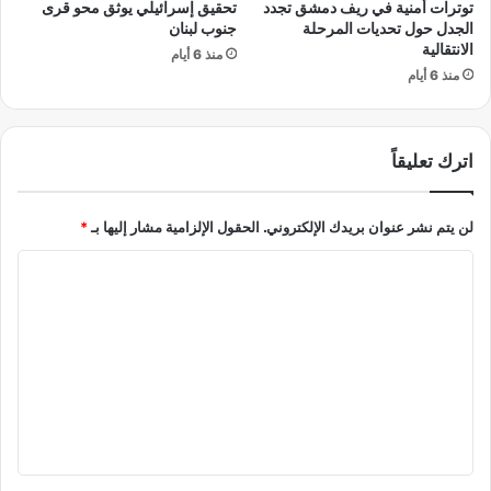
توترات أمنية في ريف دمشق تجدد
تحقيق إسرائيلي يوثق محو قرى
ا
م
الجدل حول تحديات المرحلة
جنوب لبنان
ق
ر
الانتقالية
ة
منذ 6 أيام
ح
منذ 6 أيام
ا
ل
ل
ة
ع
«
ا
م
اترك تعليقاً
ل
ا
م
ب
ي
ع
لن يتم نشر عنوان بريدك الإلكتروني.
الحقول الإلزامية مشار إليها بـ
*
ة
د
ا
ا
ت
ل
ف
ا
ت
ق
ع
ص
ل
ن
د
ي
و
ق
ق