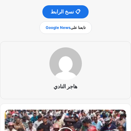
📋 نسخ الرابط
تابعنا على
Google News
هاجر النادي
ا
ن
ت