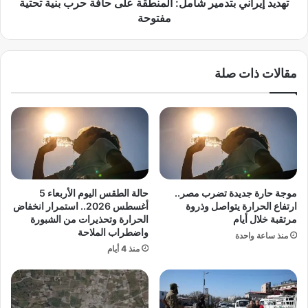
ا
ن
تهديد إيراني بتدمير شامل: المنطقة على حافة حرب بنية تحتية
س
ي
مفتوحة
ت
ب
ر
ت
ا
د
مقالات ذات صلة
ت
م
ي
ي
ج
ر
ي
ش
ة
ا
إ
م
ل
ل
ى
:
م
ا
موجة حارة جديدة تضرب مصر..
حالة الطقس اليوم الأربعاء 5
ن
ل
ارتفاع الحرارة يتواصل وذروة
أغسطس 2026.. استمرار انخفاض
ا
م
مرتقبة خلال أيام
الحرارة وتحذيرات من الشبورة
ف
واضطراب الملاحة
ن
منذ ساعة واحدة
س
ط
منذ 4 أيام
ة
ق
ت
ة
ه
ع
د
ل