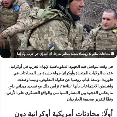
محادثات سلام بلا روسيا: تصعيد ميداني يعرقل أي اختراق في حرب أوكرانيا
في وقت تتواصل فيه الجهود الدبلوماسية لإنهاء الحرب في أوكرانيا،
عقدت الولايات المتحدة وأوكرانيا جولة جديدة من المحادثات في
فلوريدا، وسط غياب روسيا عن طاولة التفاوض. وبينما وصفت
واشنطن الاجتماعات بأنها “بناءة”، تزامن ذلك مع تصعيد ميداني دامٍ،
ما يعكس الفجوة بين المسار السياسي والواقع العسكري على الأرض.
وفقًا لتقرير صحيفة الجارديان
أولًا: محادثات أمريكية أوكرانية دون