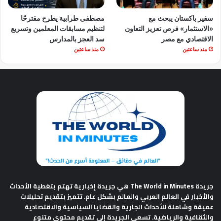
سفير باكستان يبحث مع
مصطفى طرابية يطرح مقترحًا
«الاستثمار» فرص تعزيز التعاون
لتنظيم مسابقات المعلمين وتسريع
الاقتصادي مع مصر
سد العجز بالمدارس
منذ ساعتين
منذ ساعتين
جريدة The World in Minutes
هي جريدة إخبارية تهتم بتغطية الأحداث
والأخبار في العالم العربي والعالم بشكل عام. تتميز بتقديم تحليلات
عميقة وشاملة للأحداث الجارية والقضايا السياسية والاقتصادية
والثقافية والرياضية. تسعى الجريدة إلى تقديم محتوى متنوع