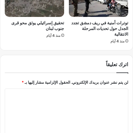
د
ى
ق
ح
ل
ا
توترات أمنية في ريف دمشق تجدد
تحقيق إسرائيلي يوثق محو قرى
ب
ف
الجدل حول تحديات المرحلة
جنوب لبنان
ا
ة
الانتقالية
ل
منذ 4 أيام
ح
منذ 4 أيام
ص
ر
ن
ب
ا
ب
ع
ن
اترك تعليقاً
ة
ي
ا
ة
ل
ت
لن يتم نشر عنوان بريدك الإلكتروني.
الحقول الإلزامية مشار إليها بـ
*
أ
ح
و
ت
ا
ر
ي
ل
و
ة
ب
م
ت
ي
ف
ع
ة
ت
ل
و