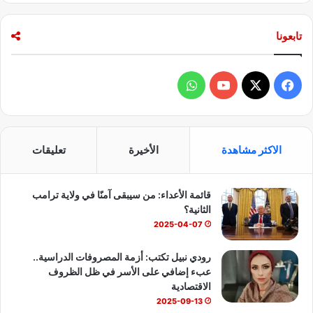
تابعونا
ف
و
ي
X
Y
ا
س
o
ت
الاكثر مشاهدة
الأخيرة
تعليقات
ب
u
س
قائمة الأعداء: من سيبقى آمنًا في ولاية ترامب
و
T
ا
الثانية؟
ك
u
ب
2025-04-07
b
رودي نبيل تكتب: أزمة المصروفات الدراسية..
عبء إضافي على الأسر في ظل الظروف
e
الاقتصادية
2025-09-13