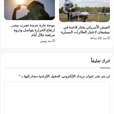
ف
س
ي
ر
ذ
ا
ي
ئ
ل
ي
موجة حارة جديدة تضرب مصر..
الجيش الأمريكي يختار قاعدة في
ق
ارتفاع الحرارة يتواصل وذروة
ل
ميشيغان لاختبار الطائرات المسيّرة
مرتقبة خلال أيام
ط
ي
منذ 22 ساعة
ا
ي
منذ يومين
ع
ع
ا
لّ
ت
ق
اترك تعليقاً
ا
ك
ل
ت
أ
ي
لن يتم نشر عنوان بريدك الإلكتروني.
الحقول الإلزامية مشار إليها بـ
*
ع
ب
م
ة
ا
ا
ب
ل
ل
ع
د
ت
ا
ع
ح