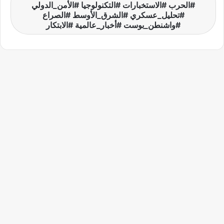
#الحرب #الاستخبارات #التكنولوجيا #الأمن_الدولي
#تحليل_عسكري #الشرق_الأوسط #الصراع
#واشنطن_بوست #أخبار_عالمية #الابتكار