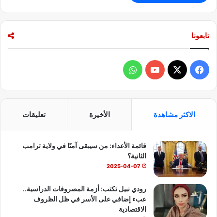
تابعونا
ف
و
ي
X
Y
ا
س
o
ت
الاكثر مشاهدة
الأخيرة
تعليقات
ب
u
س
قائمة الأعداء: من سيبقى آمنًا في ولاية ترامب
و
T
ا
الثانية؟
ك
u
ب
2025-04-07
b
رودي نبيل تكتب: أزمة المصروفات الدراسية..
عبء إضافي على الأسر في ظل الظروف
e
الاقتصادية