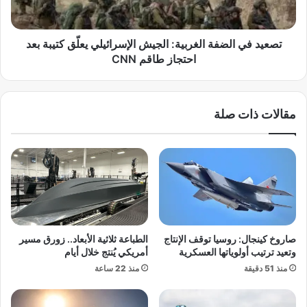
ا
ا
ل
ل
ن
ض
تصعيد في الضفة الغربية: الجيش الإسرائيلي يعلّق كتيبة بعد
ق
ف
احتجاز طاقم CNN
ل
ة
ي
ا
ن
ل
مقالات ذات صلة
ا
غ
ئ
ر
بً
ب
ا
ي
ل
ة
ل
:
ر
ا
ئ
ل
ي
ج
صاروخ كينجال: روسيا توقف الإنتاج
الطباعة ثلاثية الأبعاد.. زورق مسير
س
ي
وتعيد ترتيب أولوياتها العسكرية
أمريكي يُنتج خلال أيام
ا
ش
منذ 51 دقيقة
منذ 22 ساعة
ل
ا
ت
ل
ن
إ