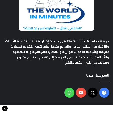
جريدة The World in Minutes
هي جريدة إخبارية تهتم بتغطية الأحداث
والأخبار في العالم العربي والعالم بشكل عام. تتميز بتقديم تحليلات
عميقة وشاملة للأحداث الجارية والقضايا السياسية والاقتصادية
والثقافية والرياضية. تسعى الجريدة إلى تقديم محتوى متنوع
وموضوعي يلبي اهتماماتكم
السوشيل ميديا
فيسبوك
‫X
‫YouTube
واتساب
×
سياسة الخصوصية