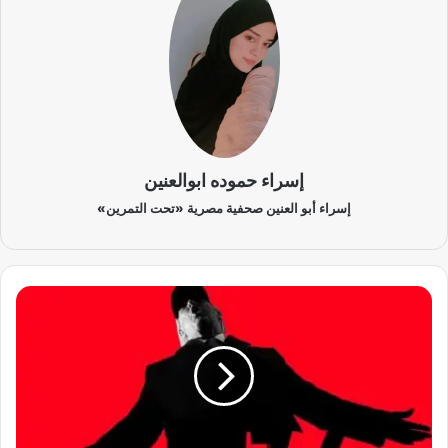
إسراء حموده ابوالعنين
إسراء أبو العنين صحفية مصرية «تحت التمرين»
ت
ر
ا
م
ب
و
ا
ل