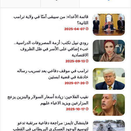
ب
u
س
قائمة الأعداء: من سيبقى آمنًا في ولاية ترامب
و
T
ا
الثانية؟
ك
u
ب
2025-04-07
b
رودي نبيل تكتب: أزمة المصروفات الدراسية..
عبء إضافي على الأسر في ظل الظروف
e
الاقتصادية
2025-09-13
ترامب في موقف دفاعي بعد تسريب رساله
خادشة في قضية ابستين
2025-07-20
نقيب الفلاحين: زيادة أسعار السولار والبنزين يزعج
المزارعين ويزيد الاعباء عليهم
2025-10-17
فايننشال تايمز: مراجعة دفاعية مرتقبة تدعو
لتوسيع الوجود العسكري البريطاني في القطب