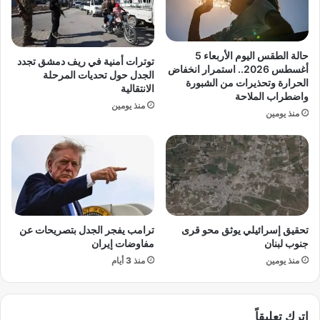
و
و
د
م
ك
ا
ب
ل
حالة الطقس اليوم الأربعاء 5
توترات أمنية في ريف دمشق تجدد
ي
س
أغسطس 2026.. استمرار انخفاض
الجدل حول تحديات المرحلة
ر
ب
الحرارة وتحذيرات من الشبورة
الانتقالية
واضطراب الملاحة
ة
ت
منذ يومين
…
2
منذ يومين
و
1
د
م
ع
ا
م
ر
غ
س
ا
2
ئ
0
تحقيق إسرائيلي يوثق محو قرى
ترامب يفجر الجدل بتصريحات عن
ب
2
جنوب لبنان
مفاوضات إيران
6
منذ يومين
منذ 3 أيام
اترك تعليقاً