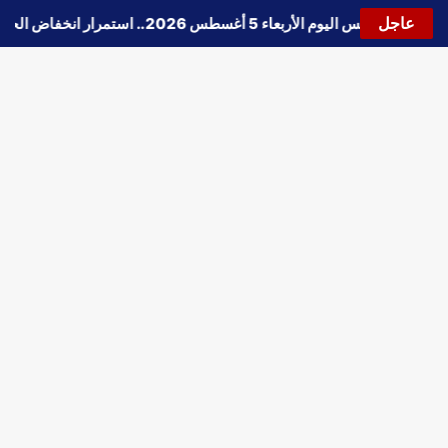
عاجل
🔵
حالة الطقس اليوم الأربعاء 5 أغسطس 2026.. استمرار انخفاض الحرارة وتحذيرات من الشبورة واضطراب الملاحة