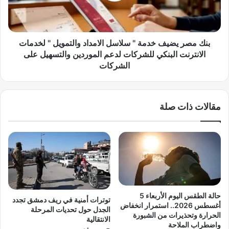
ب
ي
ا
ض
ل
ي
س
ف
بنك مصر يضيف خدمة " سلاسل الامداد والتمويل " لخدمات
و
خ
الانترنت البنكي للشركات لدعم الموردين والتسهيل على
ق
د
الشركات
ا
م
ل
ة
م
"
ح
مقالات ذات صلة
س
ل
ل
ي
ا
ة
س
ت
ل
ز
ا
ا
ل
م
ا
ن
م
حالة الطقس اليوم الأربعاء 5
توترات أمنية في ريف دمشق تجدد
اً
د
أغسطس 2026.. استمرار انخفاض
الجدل حول تحديات المرحلة
م
ا
الحرارة وتحذيرات من الشبورة
الانتقالية
ع
د
واضطراب الملاحة