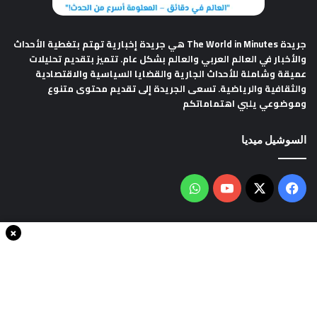
جريدة The World in Minutes
هي جريدة إخبارية تهتم بتغطية الأحداث
والأخبار في العالم العربي والعالم بشكل عام. تتميز بتقديم تحليلات
عميقة وشاملة للأحداث الجارية والقضايا السياسية والاقتصادية
والثقافية والرياضية. تسعى الجريدة إلى تقديم محتوى متنوع
وموضوعي يلبي اهتماماتكم
السوشيل ميديا
فيسبوك
‫X
‫YouTube
واتساب
×
سياسة الخصوصية
من نحن
اتصل بنا
انضم الينا