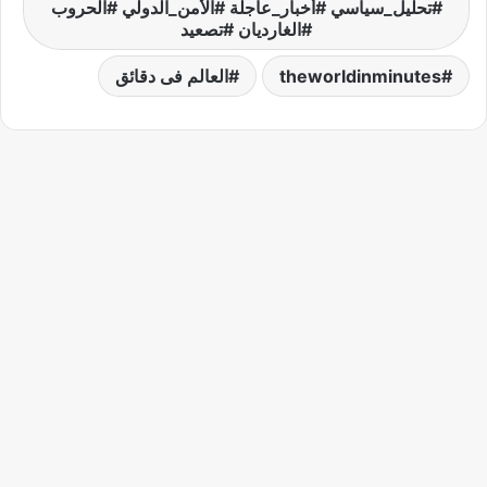
#تحليل_سياسي #أخبار_عاجلة #الأمن_الدولي #الحروب
#الغارديان #تصعيد
theworldinminutes
العالم فى دقائق