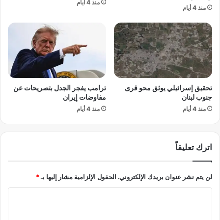
منذ 4 أيام
ا
و
منذ 4 أيام
ل
ا
ع
ل
ط
ت
ل
م
ة
و
ا
ي
ل
ل
ع
تحقيق إسرائيلي يوثق محو قرى
ترامب يفجر الجدل بتصريحات عن
"
جنوب لبنان
مفاوضات إيران
ا
ل
ل
خ
منذ 4 أيام
منذ 4 أيام
م
د
ي
م
ة
ا
اترك تعليقاً
.
ت
.
ا
و
ل
لن يتم نشر عنوان بريدك الإلكتروني.
الحقول الإلزامية مشار إليها بـ
*
ع
ا
ي
ن
ا
ا
ت
ل
ر
ر