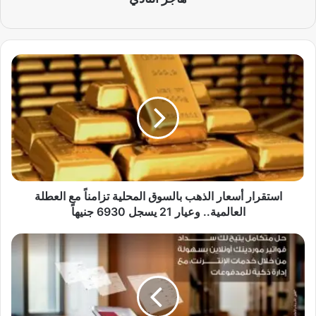
ا
س
ت
ق
ر
ا
ر
أ
س
​استقرار أسعار الذهب بالسوق المحلية تزامناً مع العطلة
ع
العالمية.. وعيار 21 يسجل 6930 جنيهاً
ا
ر
ب
ا
ن
ل
ك
ذ
م
ه
ص
ب
ر