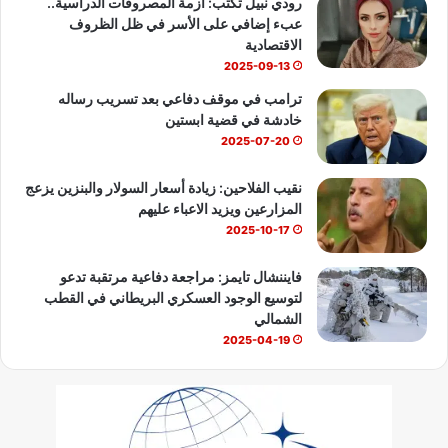
رودي نبيل تكتب: أزمة المصروفات الدراسية..
ا
عبء إضافي على الأسر في ظل الظروف
ت
e
الاقتصادية
2025-09-13
ترامب في موقف دفاعي بعد تسريب رساله
خادشة في قضية ابستين
2025-07-20
نقيب الفلاحين: زيادة أسعار السولار والبنزين يزعج
المزارعين ويزيد الاعباء عليهم
2025-10-17
فايننشال تايمز: مراجعة دفاعية مرتقبة تدعو
لتوسيع الوجود العسكري البريطاني في القطب
الشمالي
2025-04-19