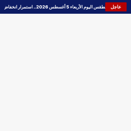
عاجل
🔵
حالة الطقس اليوم الأربعاء 5 أغسطس 2026.. استمرار انخفاض الحرارة وتحذيرات من الشبورة واضطراب الملاحة