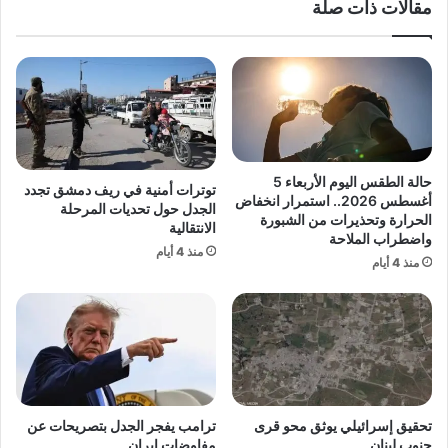
مقالات ذات صلة
ع
ف
و
ي
د
ك
ي
و
ة
ر
.
ي
.
ا
ه
ا
ل
ل
حالة الطقس اليوم الأربعاء 5
توترات أمنية في ريف دمشق تجدد
ي
ش
أغسطس 2026.. استمرار انخفاض
الجدل حول تحديات المرحلة
ب
م
الحرارة وتحذيرات من الشبورة
الانتقالية
د
واضطراب الملاحة
ا
منذ 4 أيام
أ
ل
منذ 4 أيام
ا
ي
ل
ة
م
.
ع
.
د
ت
ن
ق
ا
ر
تحقيق إسرائيلي يوثق محو قرى
ترامب يفجر الجدل بتصريحات عن
ل
ي
جنوب لبنان
مفاوضات إيران
أ