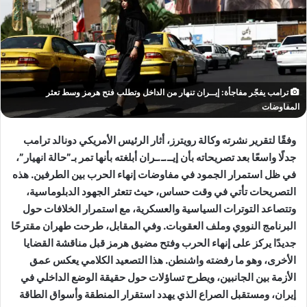
ترامب يفجّر مفاجأة: إيــران تنهار من الداخل وتطلب فتح هرمز وسط تعثر
المفاوضات
وفقًا لتقرير نشرته وكالة رويترز، أثار الرئيس الأمريكي دونالد ترامب
جدلًا واسعًا بعد تصريحاته بأن إيــ.ـ.ـران أبلغته بأنها تمر بـ”حالة انهيار”،
في ظل استمرار الجمود في مفاوضات إنهاء الحرب بين الطرفين. هذه
التصريحات تأتي في وقت حساس، حيث تتعثر الجهود الدبلوماسية،
وتتصاعد التوترات السياسية والعسكرية، مع استمرار الخلافات حول
البرنامج النووي وملف العقوبات. وفي المقابل، طرحت طهران مقترحًا
جديدًا يركز على إنهاء الحرب وفتح مضيق هرمز قبل مناقشة القضايا
الأخرى، وهو ما رفضته واشنطن. هذا التصعيد الكلامي يعكس عمق
الأزمة بين الجانبين، ويطرح تساؤلات حول حقيقة الوضع الداخلي في
إيران، ومستقبل الصراع الذي يهدد استقرار المنطقة وأسواق الطاقة