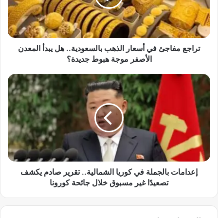
م
ف
ا
ج
ئ
تراجع مفاجئ في أسعار الذهب بالسعودية.. هل يبدأ المعدن
ف
الأصفر موجة هبوط جديدة؟
ي
أ
إ
س
ع
ع
د
ا
ا
ر
م
ا
ا
ل
ت
ذ
ب
ه
ا
ب
ل
إعدامات بالجملة في كوريا الشمالية.. تقرير صادم يكشف
ب
ج
تصعيدًا غير مسبوق خلال جائحة كورونا
ا
م
ل
ل
س
ة