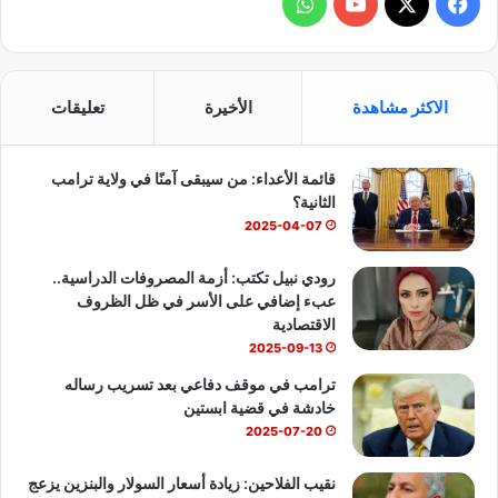
ف
و
ي
X
Y
ا
س
o
ت
الاكثر مشاهدة
الأخيرة
تعليقات
ب
u
س
قائمة الأعداء: من سيبقى آمنًا في ولاية ترامب
و
T
ا
الثانية؟
ك
u
ب
2025-04-07
b
رودي نبيل تكتب: أزمة المصروفات الدراسية..
عبء إضافي على الأسر في ظل الظروف
e
الاقتصادية
2025-09-13
ترامب في موقف دفاعي بعد تسريب رساله
خادشة في قضية ابستين
2025-07-20
نقيب الفلاحين: زيادة أسعار السولار والبنزين يزعج