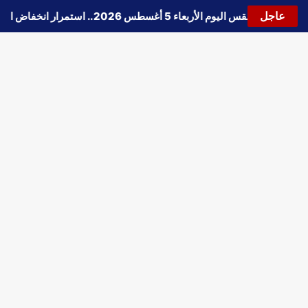
عاجل
🔵
حالة الطقس اليوم الأربعاء 5 أغسطس 2026.. استمرار انخفاض الحرارة وتحذيرات من الشبورة واضطراب الملاحة