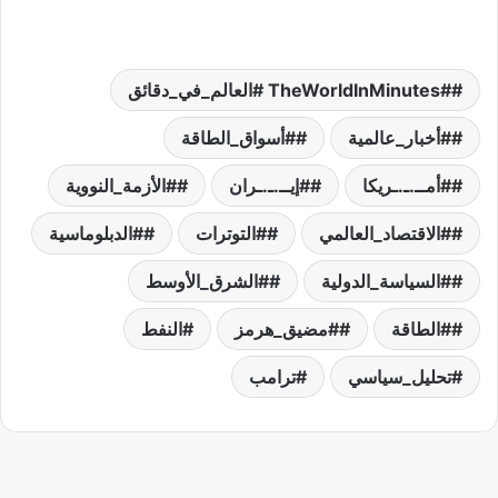
#TheWorldInMinutes #العالم_في_دقائق
#أخبار_عالمية
#أسواق_الطاقة
#أمــ.ـ.ـريكا
#إيــ.ـ.ـران
#الأزمة_النووية
#الاقتصاد_العالمي
#التوترات
#الدبلوماسية
#السياسة_الدولية
#الشرق_الأوسط
#الطاقة
#مضيق_هرمز
النفط
تحليل_سياسي
ترامب