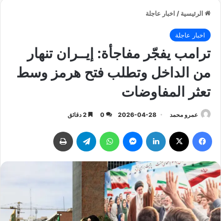
الرئيسية
/
اخبار عاجلة
اخبار عاجلة
ترامب يفجّر مفاجأة: إيــران تنهار
من الداخل وتطلب فتح هرمز وسط
تعثر المفاوضات
عمرو محمد
2026-04-28
0
2 دقائق
فيسبوك
‫X
لينكدإن
ماسنجر
واتساب
تيلقرام
طباعة