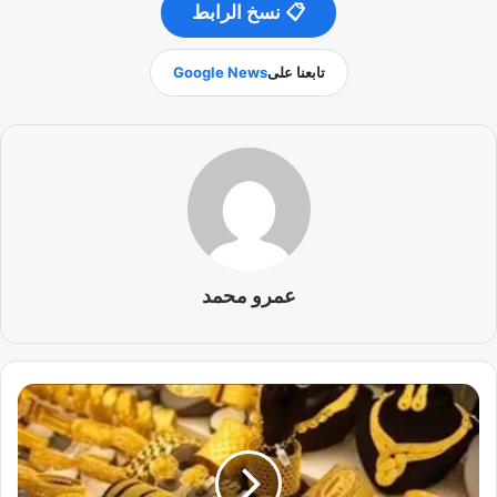
📋 نسخ الرابط
تابعنا على
Google News
عمرو محمد
ت
ر
ا
ج
ع