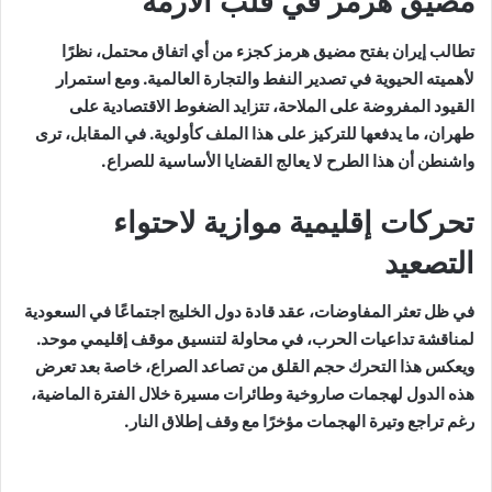
مضيق هرمز في قلب الأزمة
تطالب إيران بفتح مضيق هرمز كجزء من أي اتفاق محتمل، نظرًا
لأهميته الحيوية في تصدير النفط والتجارة العالمية. ومع استمرار
القيود المفروضة على الملاحة، تتزايد الضغوط الاقتصادية على
طهران، ما يدفعها للتركيز على هذا الملف كأولوية. في المقابل، ترى
واشنطن أن هذا الطرح لا يعالج القضايا الأساسية للصراع.
تحركات إقليمية موازية لاحتواء
التصعيد
في ظل تعثر المفاوضات، عقد قادة دول الخليج اجتماعًا في السعودية
لمناقشة تداعيات الحرب، في محاولة لتنسيق موقف إقليمي موحد.
ويعكس هذا التحرك حجم القلق من تصاعد الصراع، خاصة بعد تعرض
هذه الدول لهجمات صاروخية وطائرات مسيرة خلال الفترة الماضية،
رغم تراجع وتيرة الهجمات مؤخرًا مع وقف إطلاق النار.