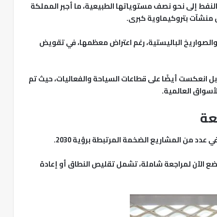
فط إلى نحو نصف مستوياتها الطبيعية، ما أجبر المملكة
 منشآت بتروكيماوية كبرى.
 والصواريخ الباليستية، رغم اعتراض معظمها، في تقويض
 بل انعكست أيضًا على قطاعات السياحة والفعاليات، حيث تم
أسواق العالمية.
عة
 عدد من المشاريع الضخمة المرتبطة برؤية 2030.
ع الآن لمراجعة شاملة، تشمل تقليص النطاق أو إعادة