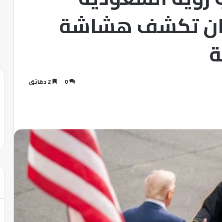
 إيران تكشف هشاشة
ة
0
2 دقائق