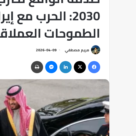
2030: الحرب مع
الطموحات العملاق
مريم مصطفي
2026-04-09
فيسبوك
‫X
لينكدإن
ماسنجر
طباعة