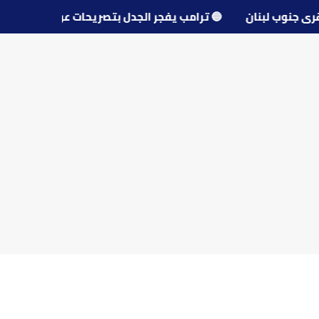
محو قرى جنوب لبنان
🔵
ترامب يفجر الجدل بتصريحات عن مفاو