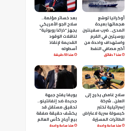
أوكرانيا توسّع
بعد خسائر مؤلمة..
هجماتها بعيدة
سلاح الجو الأمريكي
المدى.. ضرب سفينتين
يجهز “ذراعًا روبوتية”
روسيتين في القرم
لناقلات الوقود
واستهداف واحدة من
القديمة لإنقاذ
أكبر مصافي النفط
أسطوله
منذ 7 دقائق
منذ 53 دقيقة
سلاح غامض يخرج إلى
يويفا يفتح جبهة
العلن.. شركة
جديدة ضد إنفانتينو..
إسرائيلية تختبر
تحقيق مستقل قد
كبسولة سرية لاعتراض
يكشف حقيقة صفقة
الطائرات المسيّرة
بيع أرباح كأس العالم
منذ ساعة واحدة
منذ ساعة واحدة