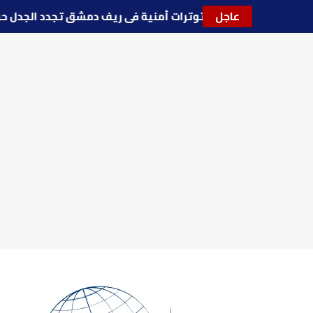
عاجل
🔵
توترات أمنية في ريف دمشق تجدد الجد