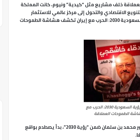
لعملاقة خلف مشاريع مثل “كيدية” ونيوم، كانت المملكة
نويع الاقتصادي والتحول إلى مركز عالمي للاستثمار
والتكنولوجيا والسياحة.صدمة الواقع تضرب رؤية السعودية 2030: الحرب مع إيران تكشف هشاشة الطموحات
صدمة الواقع تضرب رؤية السعودية 2030: الحرب مع
اشة الطموحات العملاقة
لكن هذا الحلم الطموح الذي أطلقه ولي العهد الأمير محمد بن سلمان ضمن “رؤية 2030”، بدأ يصطدم بواقع
ا.