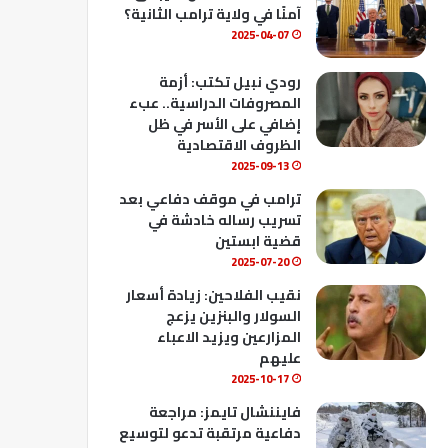
ك
u
ب
آمنًا في ولاية ترامب الثانية؟
b
2025-04-07
e
رودي نبيل تكتب: أزمة
المصروفات الدراسية.. عبء
إضافي على الأسر في ظل
الظروف الاقتصادية
2025-09-13
ترامب في موقف دفاعي بعد
تسريب رساله خادشة في
قضية ابستين
2025-07-20
نقيب الفلاحين: زيادة أسعار
السولار والبنزين يزعج
المزارعين ويزيد الاعباء
عليهم
2025-10-17
فايننشال تايمز: مراجعة
دفاعية مرتقبة تدعو لتوسيع