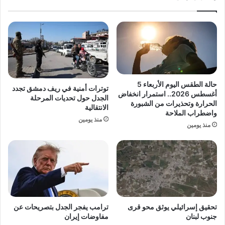
ت
ب
ف
ا
ا
:
ص
ح
ي
ا
ل
ك
م
م
ر
و
حالة الطقس اليوم الأربعاء 5
توترات أمنية في ريف دمشق تجدد
ع
ا
أغسطس 2026.. استمرار انخفاض
الجدل حول تحديات المرحلة
ب
ع
الحرارة وتحذيرات من الشبورة
الانتقالية
ة
واضطراب الملاحة
م
منذ يومين
م
ل
منذ يومين
ن
ا
د
ء
ا
ر
خ
و
ل
س
ع
ي
ش
ا
تحقيق إسرائيلي يوثق محو قرى
ترامب يفجر الجدل بتصريحات عن
ا
ع
جنوب لبنان
مفاوضات إيران
ء
ل