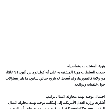
هوية المشتبه به وتفاصيله
حددت السلطات هوية المشتبه به على أنه كول توماس ألين، 31 عامًا،
من ولاية كاليفورنيا، ولم يُسجل له تاريخ جنائي سابق، ما يثير تساؤلات
حول خلفياته ودوافعه.
احتمال توجيه تهمة محاولة اغتيال ترامب
أشارت وزارة العدل الأمريكية إلى إمكانية توجيه تهمة محاولة اغتيال
الرئيس Donald Trump (ترامب)، خاصة مع ترجيحات بأن الهجوم