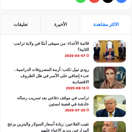
ي
X
Y
ا
س
o
ت
الاكثر مشاهدة
الأخيرة
تعليقات
ب
u
س
قائمة الأعداء: من سيبقى آمنًا في ولاية ترامب
و
T
ا
الثانية؟
ك
u
ب
2025-04-07
b
رودي نبيل تكتب: أزمة المصروفات الدراسية..
عبء إضافي على الأسر في ظل الظروف
e
الاقتصادية
2025-09-13
ترامب في موقف دفاعي بعد تسريب رساله
خادشة في قضية ابستين
2025-07-20
نقيب الفلاحين: زيادة أسعار السولار والبنزين يزعج
المزارعين ويزيد الاعباء عليهم