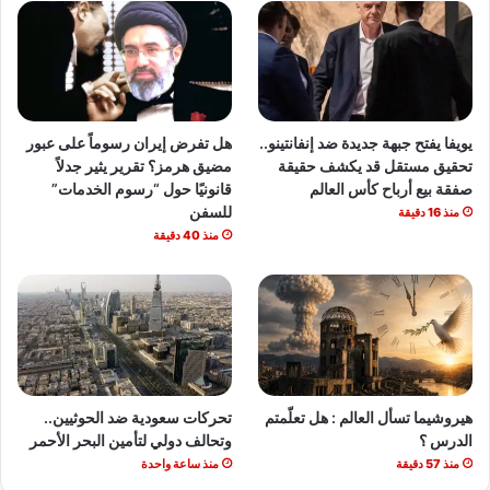
يويفا يفتح جبهة جديدة ضد إنفانتينو..
هل تفرض إيران رسوماً على عبور
تحقيق مستقل قد يكشف حقيقة
مضيق هرمز؟ تقرير يثير جدلاً
صفقة بيع أرباح كأس العالم
قانونيًا حول “رسوم الخدمات”
للسفن
منذ 16 دقيقة
منذ 40 دقيقة
هيروشيما تسأل العالم : هل تعلّمتم
تحركات سعودية ضد الحوثيين..
الدرس ؟
وتحالف دولي لتأمين البحر الأحمر
منذ 57 دقيقة
منذ ساعة واحدة