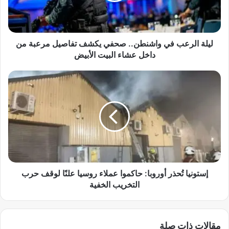
ر
ع
ب
ف
ليلة الرعب في واشنطن.. صحفي يكشف تفاصيل مرعبة من
ي
داخل عشاء البيت الأبيض
و
ا
إ
ش
س
ن
ت
ط
و
ن
ن
.
ي
.
ا
ص
تُ
ح
ح
ف
ذ
إستونيا تُحذر أوروبا: حاكموا عملاء روسيا علنًا لوقف حرب
ي
ر
التخريب الخفية
ي
أ
ك
و
ش
ر
مقالات ذات صلة
ف
و