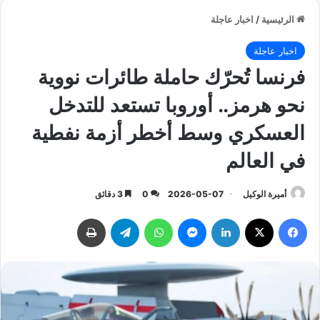
الرئيسية
/
اخبار عاجلة
اخبار عاجلة
فرنسا تُحرّك حاملة طائرات نووية
نحو هرمز.. أوروبا تستعد للتدخل
العسكري وسط أخطر أزمة نفطية
في العالم
أميرة الوكيل
2026-05-07
0
3 دقائق
فيسبوك
‫X
لينكدإن
ماسنجر
واتساب
تيلقرام
طباعة