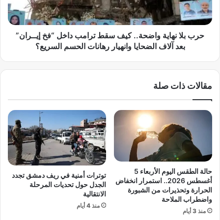
ر
ن
ي
ه
ة
ا
؟
ي
حرب بلا نهاية واضحة.. كيف سقط ترامب داخل “فخ إيــران”
.
ة
بعد آلاف الضحايا وانهيار رهانات الحسم السريع؟
.
و
ك
ا
و
ض
مقالات ذات صلة
ر
ح
ي
ة
ا
.
ا
.
ل
ك
ش
ي
م
ف
ا
س
ل
ق
حالة الطقس اليوم الأربعاء 5
توترات أمنية في ريف دمشق تجدد
ي
ط
أغسطس 2026.. استمرار انخفاض
الجدل حول تحديات المرحلة
ة
ت
الحرارة وتحذيرات من الشبورة
الانتقالية
تُ
واضطراب الملاحة
ر
منذ 4 أيام
غ
ا
منذ 3 أيام
يّ
م