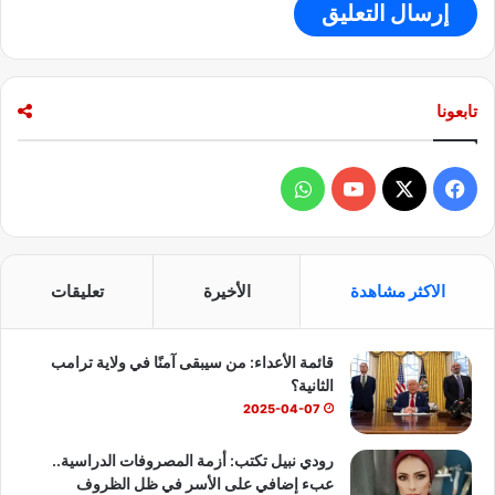
ت
ا
ل
ح
س
تابعونا
م
ا
ل
ف
و
س
ر
ي
X
Y
ا
ي
ع
س
o
ت
؟
الاكثر مشاهدة
الأخيرة
تعليقات
ب
u
س
قائمة الأعداء: من سيبقى آمنًا في ولاية ترامب
و
T
ا
الثانية؟
ك
u
ب
2025-04-07
b
رودي نبيل تكتب: أزمة المصروفات الدراسية..
عبء إضافي على الأسر في ظل الظروف