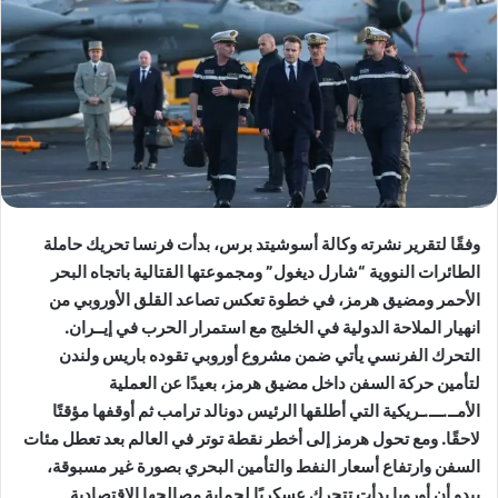
وفقًا لتقرير نشرته وكالة أسوشيتد برس، بدأت فرنسا تحريك حاملة
الطائرات النووية “شارل ديغول” ومجموعتها القتالية باتجاه البحر
الأحمر ومضيق هرمز، في خطوة تعكس تصاعد القلق الأوروبي من
انهيار الملاحة الدولية في الخليج مع استمرار الحرب في إيــران.
التحرك الفرنسي يأتي ضمن مشروع أوروبي تقوده باريس ولندن
لتأمين حركة السفن داخل مضيق هرمز، بعيدًا عن العملية
الأمــ.ـــ.ـريكية التي أطلقها الرئيس دونالد ترامب ثم أوقفها مؤقتًا
لاحقًا. ومع تحول هرمز إلى أخطر نقطة توتر في العالم بعد تعطل مئات
السفن وارتفاع أسعار النفط والتأمين البحري بصورة غير مسبوقة،
يبدو أن أوروبا بدأت تتحرك عسكريًا لحماية مصالحها الاقتصادية