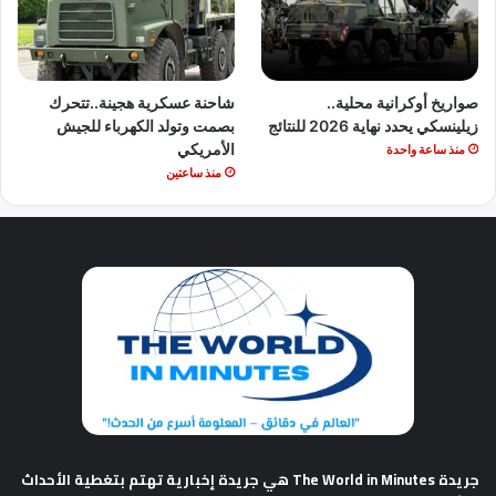
صواريخ أوكرانية محلية..
شاحنة عسكرية هجينة..تتحرك
زيلينسكي يحدد نهاية 2026 للنتائج
بصمت وتولد الكهرباء للجيش
الأمريكي
منذ ساعة واحدة
منذ ساعتين
جريدة The World in Minutes
هي جريدة إخبارية تهتم بتغطية الأحداث