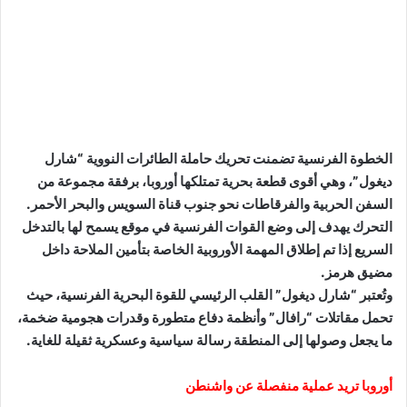
الخطوة الفرنسية تضمنت تحريك حاملة الطائرات النووية “شارل
ديغول”، وهي أقوى قطعة بحرية تمتلكها أوروبا، برفقة مجموعة من
السفن الحربية والفرقاطات نحو جنوب قناة السويس والبحر الأحمر.
التحرك يهدف إلى وضع القوات الفرنسية في موقع يسمح لها بالتدخل
السريع إذا تم إطلاق المهمة الأوروبية الخاصة بتأمين الملاحة داخل
مضيق هرمز.
وتُعتبر “شارل ديغول” القلب الرئيسي للقوة البحرية الفرنسية، حيث
تحمل مقاتلات “رافال” وأنظمة دفاع متطورة وقدرات هجومية ضخمة،
ما يجعل وصولها إلى المنطقة رسالة سياسية وعسكرية ثقيلة للغاية.
أوروبا تريد عملية منفصلة عن واشنطن