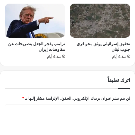
ر
ب
د
د
س
ا
ت
خ
و
ل
ر
“
تحقيق إسرائيلي يوثق محو قرى
ترامب يفجر الجدل بتصريحات عن
ه
ف
جنوب لبنان
مفاوضات إيران
ا
خ
ر
منذ 4 أيام
منذ 4 أيام
إ
س
ي
م
ـ
يً
ـ
اترك تعليقاً
ا
ر
و
ا
ت
ن
لن يتم نشر عنوان بريدك الإلكتروني.
الحقول الإلزامية مشار إليها بـ
*
ت
”
ع
ب
ا
ا
ع
ل
م
د
ل
آ
ت
م
ل