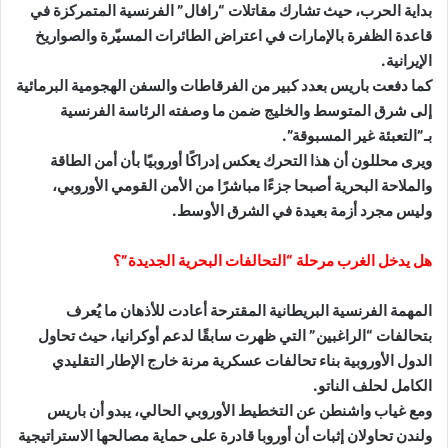
بداية الحرب، حيث تشارك مقاتلات “رافال” الفرنسية المتمركزة في
قاعدة الظفرة بالإمارات في اعتراض الطائرات المسيّرة والصواريخ
الإيرانية.
كما دفعت باريس بعدد كبير من الفرقاطات والسفن الهجومية البرمائية
إلى شرق المتوسط والخليج ضمن ما وصفته الرئاسة الفرنسية
بـ”التعبئة غير المسبوقة”.
ويرى محللون أن هذا التحرك يعكس إدراكًا أوروبيًا بأن أمن الطاقة
والملاحة البحرية أصبحا جزءًا مباشرًا من الأمن القومي الأوروبي،
وليس مجرد أزمة بعيدة في الشرق الأوسط.
هل يدخل الغرب مرحلة “التحالفات البحرية الجديدة”؟
المهمة الفرنسية البريطانية المقترحة أعادت للأذهان ما يُعرف
بتحالفات “الراغبين” التي ظهرت سابقًا لدعم أوكرانيا، حيث تحاول
الدول الأوروبية بناء تحالفات عسكرية مرنة خارج الإطار التقليدي
الكامل لحلف الناتو.
ومع غياب واشنطن عن التخطيط الأوروبي الحالي، يبدو أن باريس
ولندن تحاولان إثبات أن أوروبا قادرة على حماية مصالحها الاستراتيجية