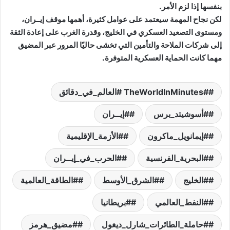
بنفسها إذا لزم الأمر.
لكن نجاح المهمة سيعتمد على عوامل كثيرة، أهمها موقف إيــران،
ومستوى التصعيد العسكري في الخليج، وقدرة الغرب على إعادة الثقة
إلى شركات الملاحة والتأمين التي تخشى حاليًا المرور عبر المضيق
مهما كانت الحماية العسكرية المتوفرة.
#TheWorldInMinutes #العالم_في_دقائق
#أسوشيتد_برس
#إيــران
#إيمانويل_ماكرون
#الأزمة_الإقليمية
#البحرية_الفرنسية
#الحرب_في_إيــران
#الخليج
#الشرق_الأوسط
#الطاقة_العالمية
#النفط_العالمي
#بريطانيا
#حاملة_الطائرات_شارل_ديغول
#مضيق_هرمز