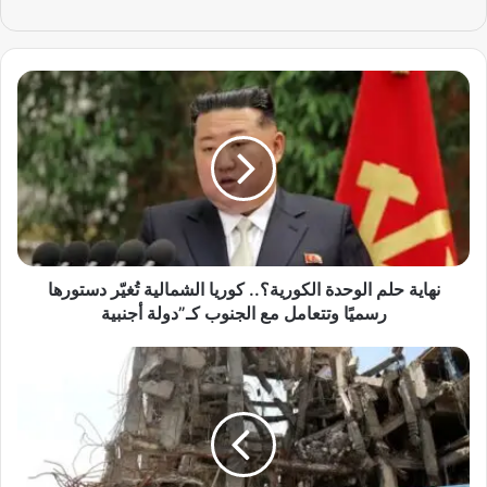
ن
ه
ا
ي
ة
ح
ل
م
ا
ل
نهاية حلم الوحدة الكورية؟.. كوريا الشمالية تُغيّر دستورها
و
رسميًا وتتعامل مع الجنوب كـ”دولة أجنبية
ح
د
ح
ة
ر
ا
ب
ل
ب
ك
ل
و
ا