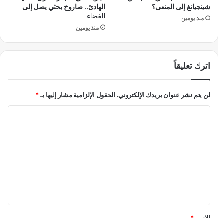
ا
ب
شينجيانغ إلى المنفى؟
الهادئ.. صاروخ بحثي يصل إلى
س
الفضاء
منذ يومين
ي
منذ يومين
ط
ة
ي
اترك تعليقاً
ن
ج
ح
لن يتم نشر عنوان بريدك الإلكتروني.
الحقول الإلزامية مشار إليها بـ
*
ب
ه
ا
ا
ل
ا
ل
ت
أ
ع
ط
ف
ل
ا
ي
ل
ق
*
الاسم
*