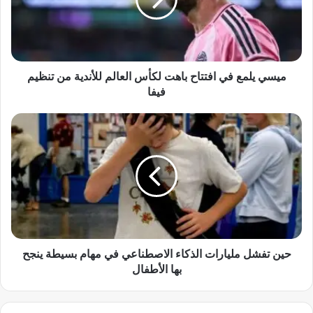
ي
ل
م
ع
ف
ي
ميسي يلمع في افتتاح باهت لكأس العالم للأندية من تنظيم
ا
فيفا
ف
ت
ح
ت
ي
ا
ن
ح
ت
ب
ف
ا
ش
ه
ل
ت
م
ل
ل
ك
ي
حين تفشل مليارات الذكاء الاصطناعي في مهام بسيطة ينجح
أ
ا
بها الأطفال
س
ر
ا
ا
ل
ت