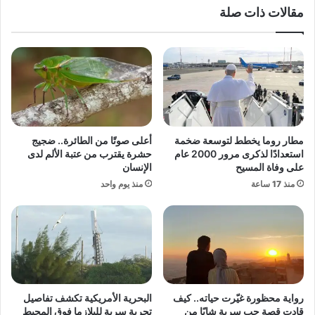
مقالات ذات صلة
ع
ا
ا
ل
ل
ذ
م
ك
ل
ا
ل
ء
أ
ا
ن
ل
د
ا
مطار روما يخطط لتوسعة ضخمة
أعلى صوتًا من الطائرة.. ضجيج
ي
ص
استعدادًا لذكرى مرور 2000 عام
حشرة يقترب من عتبة الألم لدى
ة
ط
على وفاة المسيح
الإنسان
م
ن
منذ 17 ساعة
منذ يوم واحد
ن
ا
ت
ع
ن
ي
ظ
ف
ي
ي
م
م
ف
ه
ي
ا
رواية محظورة غيّرت حياته.. كيف
البحرية الأمريكية تكشف تفاصيل
ف
م
قادت قصة حب سرية شابًا من
تجربة سرية للبلازما فوق المحيط