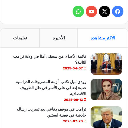
ف
و
ي
X
Y
ا
س
o
ت
الاكثر مشاهدة
الأخيرة
تعليقات
ب
u
س
قائمة الأعداء: من سيبقى آمنًا في ولاية ترامب
و
T
ا
الثانية؟
ك
u
ب
2025-04-07
b
رودي نبيل تكتب: أزمة المصروفات الدراسية..
عبء إضافي على الأسر في ظل الظروف
e
الاقتصادية
2025-09-13
ترامب في موقف دفاعي بعد تسريب رساله
خادشة في قضية ابستين
2025-07-20