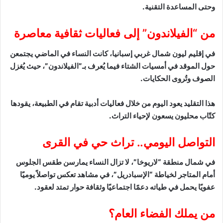
وحتى المساعدة التقنية.
من “الفيلاندون” إلى فعاليات ثقافية معاصرة
في إقليم ليون شمال غربي إسبانيا، كانت النساء في الماضي يجتمعن
حول الموقد في أمسيات الشتاء فيما يُعرف بـ”الفيلاندون”، حيث يُغزل
الصوف وتُروى الحكايات.
هذا التقليد يعود اليوم من خلال فعاليات أدبية تقام في الطبيعة، يقودها
كتّاب محليون يسعون لإحياء التراث.
التواصل اليومي.. تراث حي في القرى
في شمال منطقة “لاريوخا”، لا تزال النساء يمارسن طقس الجلوس
أمام المتاجر لخياطة “الإسبادريل”، في مشاهد تعكس تواصلاً يوميًا
عفويًا يحمل في طياته دعمًا اجتماعيًا وثقافة حوار تمتد لعقود.
من يملك الفضاء العام؟