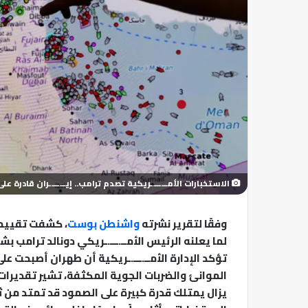
الاستخبارات الأمــ.ـــ.ـريكية تصدم ترامب.. إيــ.ـــ.ـران قادرة
وفقًا لتقرير نشرته
واشنطن بوست
، كشفت تقييما
لما يعلنه الرئيس الأمــ.ـــ.ـريكي دونالد ترامب بش
تؤكد الإدارة الأمــ.ـــ.ـريكية أن طهران أصبحت عل
الموانئ والضربات الجوية المكثفة، تشير تقديرات و
يزال يمتلك قدرة كبيرة على الصمود قد تمتد من ثلا