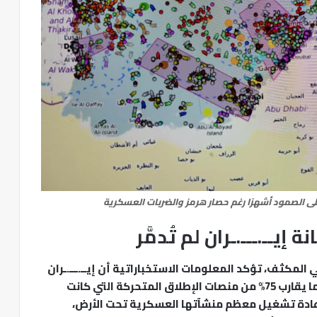
درة على الصمود أشهرًا رغم حصار هرمز والضربات العسكرية
إيــ.ـــ.ـران لم تُدمَّر
 المكثف، تؤكد المعلومات الاستخباراتية أن إيــ.ـــ.ـران
ما زالت تحتفظ بنحو 70% من مخزونها الصاروخي وما يقارب 75% من منصات الإطلاق المتحركة التي كانت
إعادة تشغيل معظم منشآتها العسكرية تحت الأرض،