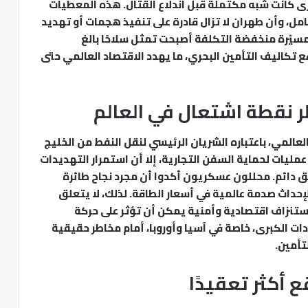
خرى كانت شبه مكتملة قبل اندلاع القتال. هذه المعطيات
كامل، وأن طهران لا تزال قادرة على تنفيذ هجمات أو تهديد
لمسيّرة منخفضة التكلفة أصبحت تمثل سلاحًا بالغ
ع تكاليف التأمين البحري، ما يهدد الاقتصاد العالمي حتى
 نقطة اشتعال في العالم
العالمي، باعتباره الشريان الرئيسي لنقل النفط من الخليج
مليات لحماية السفن التجارية، إلا أن استمرار التهديدات
ق دائم. محللون عسكريون أكدوا أن مجرد نجاح طائرة
إحداث صدمة عالمية في أسعار الطاقة. لذلك، لا يتعلق
استنزاف اقتصادية وأمنية يمكن أن تؤثر على حركة
دات الكبرى، خاصة في آسيا وأوروبا، أمام مخاطر حقيقية
تأمين.
ع أكثر تعقيدًا