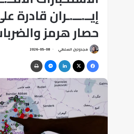
إيــ.ـــ.ـران قادرة 
حصار هرمز والضربا
مجدولين السلطي
2026-05-08
فيسبوك
‫X
لينكدإن
ماسنجر
طباعة