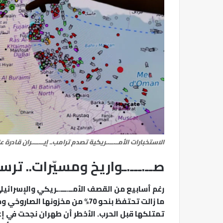
الاستخبارات الأمــ.ـــ.ـريكية تصدم ترامب.. إيــ.ـــ.ـران قا
صــ.ـــ.ـواريخ ومسيّرات.. ترسانة 
رغم أسابيع من القصف الأمــ.ـــ.ـريكي والإسرائيلي
تمتلكها قبل الحرب. الأخطر أن طهران نجحت في 