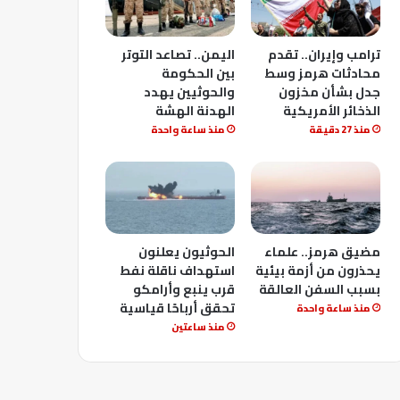
ترامب وإيران.. تقدم
اليمن.. تصاعد التوتر
محادثات هرمز وسط
بين الحكومة
جدل بشأن مخزون
والحوثيين يهدد
الذخائر الأمريكية
الهدنة الهشة
منذ 27 دقيقة
منذ ساعة واحدة
مضيق هرمز.. علماء
الحوثيون يعلنون
يحذرون من أزمة بيئية
استهداف ناقلة نفط
بسبب السفن العالقة
قرب ينبع وأرامكو
تحقق أرباحًا قياسية
منذ ساعة واحدة
منذ ساعتين