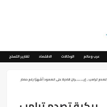
عرب وعالم
الوكالات
الاقتصاد
تقارير التسلح
 تصدم ترامب.. إيــ.ـــ.ـران قادرة على الصمود أشهرًا رغم حصار
ــ.ـريكية تصدم ترامب..