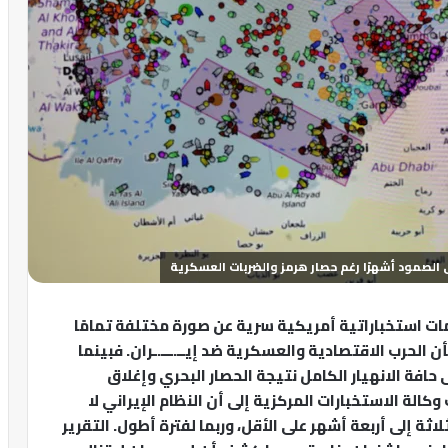
 على الصمود أشهرًا رغم حصار هرمز والضربات العسكرية
ت استخباراتية أمريكية سرية عن صورة مختلفة تمامًا
أن الحرب الاقتصادية والعسكرية ضد إيــ.ـــ.ـران. فبينما
ى حافة الانهيار الكامل نتيجة الحصار البحري وإغلاق
كالة الاستخبارات المركزية إلى أن النظام الإيراني لا
ثة إلى أربعة أشهر على الأقل، وربما لفترة أطول. التقرير