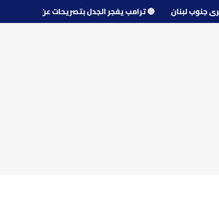
محو قرى جنوب لبنان
🔵
ترامب يفجر الجدل بتصريحات عن مفاو