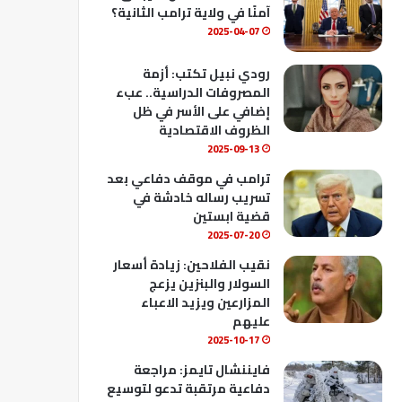
ك
u
ب
آمنًا في ولاية ترامب الثانية؟
b
2025-04-07
e
رودي نبيل تكتب: أزمة
المصروفات الدراسية.. عبء
إضافي على الأسر في ظل
الظروف الاقتصادية
2025-09-13
ترامب في موقف دفاعي بعد
تسريب رساله خادشة في
قضية ابستين
2025-07-20
نقيب الفلاحين: زيادة أسعار
السولار والبنزين يزعج
المزارعين ويزيد الاعباء
عليهم
2025-10-17
فايننشال تايمز: مراجعة
دفاعية مرتقبة تدعو لتوسيع