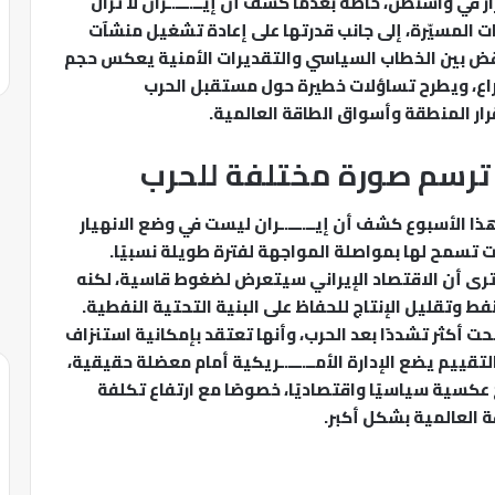
رار في واشنطن، خاصة بعدما كشف أن إيــ.ـــ.ـران لا تزال
ات المسيّرة، إلى جانب قدرتها على إعادة تشغيل منشآت
اقض بين الخطاب السياسي والتقديرات الأمنية يعكس حجم
صراع، ويطرح تساؤلات خطيرة حول مستقبل الحرب
ار المنطقة وأسواق الطاقة العالمية.
ية ترسم صورة مختلفة للحرب
 هذا الأسبوع كشف أن إيــ.ـــ.ـران ليست في وضع الانهيار
ت تسمح لها بمواصلة المواجهة لفترة طويلة نسبيًا.
 ترى أن الاقتصاد الإيراني سيتعرض لضغوط قاسية، لكنه
نفط وتقليل الإنتاج للحفاظ على البنية التحتية النفطية.
بحت أكثر تشددًا بعد الحرب، وأنها تعتقد بإمكانية استنزاف
 التقييم يضع الإدارة الأمــ.ـــ.ـريكية أمام معضلة حقيقية،
 عكسية سياسيًا واقتصاديًا، خصوصًا مع ارتفاع تكلفة
 العالمية بشكل أكبر.