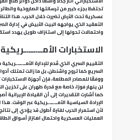
الاستخباراتي أثار جدلًا واسعًا داخل دوائر صنع الق
تحتفظ بجزء كبير من ترسانتها الصاروخية والطائر
عسكرية تحت الأرض تضررت خلال الحرب. هذا التن
التعقيد الذي يواجهه البيت الأبيض في إدارة ال
واحتمالات تحولها إلى استنزاف طويل يهدد استقر
الاستخبارات الأمــ.ـــ.ـريك
التقييم السري الذي قُدم للإدارة الأمــ.ـــ.ـريكية
السريع كما تروج واشنطن، بل ما زالت تمتلك أدوا
ووفقًا للمصادر المطلعة، فإن أجهزة الاستخبارات
لن ينهار فورًا، خاصة مع قدرة طهران على تخزين ال
كما أشارت التقديرات إلى أن القيادة الإيرانية أص
الإرادة السياسية الأمــ.ـــ.ـريكية عبر الوقت. هذا
لأن استمرار الحرب لفترة أطول قد يؤدي إلى نتائج
العمليات العسكرية واحتمال اهتزاز أسواق الطاقة