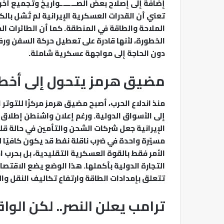
إضافة إلى إصلاح بعض الصــ.ـــ.ـواريخ وتجميع أ
تعني أن القدرات العسكرية الإيرانية لم تُشل بال
الملاحة والطاقة في المنطقة. كما أن الطائرات ا
الخطورة، لأنها قادرة على تعطيل حركة السفن ورف
دون الحاجة إلى مواجهة عسكرية شاملة.
مضيق هرمز يتحول إلى أخطر
منذ اندلاع الحرب، أصبح مضيق هرمز مركزًا للتوتر 
إلى الأسواق الدولية. ورغم إعلان واشنطن إطلاق ع
الإيرانية جعل شركات الشحن والتأمين في حالة قل
مسيّرة واحدة في ضرب ناقلة نفط قد يكون كافيًا ل
الأمر فقط بالقوة العسكرية التقليدية، بل بحرب 
التجارة الدولية بأكملها. هذا الوضع يضع الاقتصا
تتعلق بإمدادات الطاقة وارتفاع تكاليف النقل وال
ترامب يعلن النصر.. لكن الواق