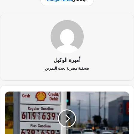
أميرة الوكيل
صحفية مصرية تحت التمرين
ح
ر
ب
ا
ل
خ
ل