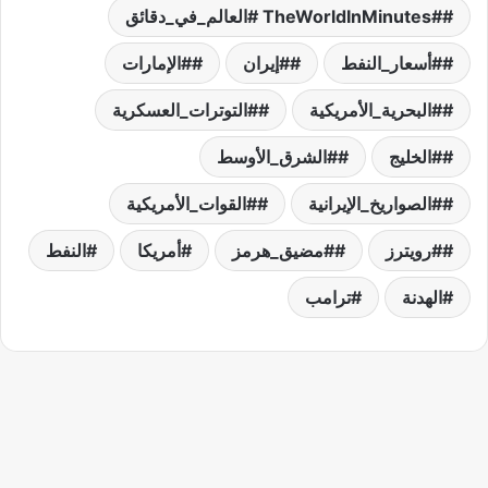
#TheWorldInMinutes #العالم_في_دقائق
#أسعار_النفط
#إيران
#الإمارات
#البحرية_الأمريكية
#التوترات_العسكرية
#الخليج
#الشرق_الأوسط
#الصواريخ_الإيرانية
#القوات_الأمريكية
#رويترز
#مضيق_هرمز
أمريكا
النفط
الهدنة
ترامب