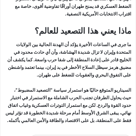
الضغط العسكري قد يمنح طهران أوراقًا تفاوضية أقوى، خاصة مع
اقتراب الانتخابات الأمريكية النصفية.
ماذا يعني هذا التصعيد للعالم؟
ما جرى في الساعات الأخيرة يؤكد أن الهدنة الحالية بين الولايات
المتحدة وإيران لا تزال شديدة الهشاشة، وأن أي حادث محدود في
الخليج قادر على إعادة المنطقة إلى شفا حرب واسعة. كما يكشف أن
مضيق هرمز سيظل السلاح الأخطر في يد إيران، بينما تعتمد واشنطن
على التفوق البحري والعقوبات للضغط على طهران.
السيناريو المتوقع حاليًا هو استمرار سياسة “التصعيد المضبوط”،
حيث يحاول الطرفان تجنب الحرب الشاملة مع الاستمرار في اختبار
حدود القوة والردع. لكن مع استمرار التوترات العسكرية وغياب اتفاق
نهائي، يبقى الشرق الأوسط أمام مرحلة شديدة الخطورة قد تؤثر ليس
فقط على المنطقة، بل على الاقتصاد والطاقة والأمن العالمي بأكمله.