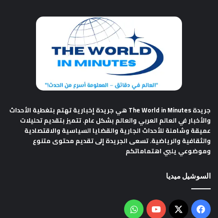
جريدة The World in Minutes
هي جريدة إخبارية تهتم بتغطية الأحداث
والأخبار في العالم العربي والعالم بشكل عام. تتميز بتقديم تحليلات
عميقة وشاملة للأحداث الجارية والقضايا السياسية والاقتصادية
والثقافية والرياضية. تسعى الجريدة إلى تقديم محتوى متنوع
وموضوعي يلبي اهتماماتكم
السوشيل ميديا
فيسبوك
‫X
‫YouTube
واتساب