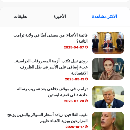
ي
X
Y
ا
ت
ر
س
o
ت
ل
الاكثر مشاهدة
الأخيرة
تعليقات
ي
ب
u
س
ن
ي
قائمة الأعداء: من سيبقى آمنًا في ولاية ترامب
و
T
ا
!
الثانية؟
ك
u
ب
2025-04-07
b
رودي نبيل تكتب: أزمة المصروفات الدراسية..
عبء إضافي على الأسر في ظل الظروف
e
الاقتصادية
2025-09-13
ترامب في موقف دفاعي بعد تسريب رساله
خادشة في قضية ابستين
2025-07-20
نقيب الفلاحين: زيادة أسعار السولار والبنزين يزعج
المزارعين ويزيد الاعباء عليهم
2025-10-17