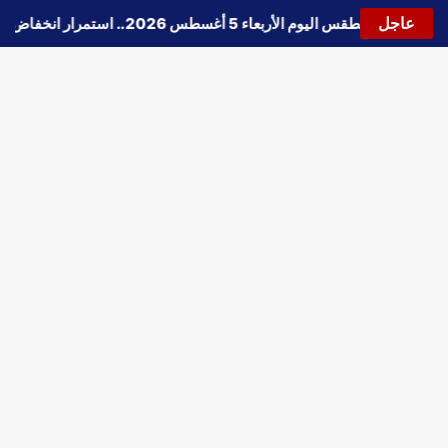
عاجل
🔵
حالة الطقس اليوم الأربعاء 5 أغسطس 2026.. استمرار انخفاض الحرارة وتحذيرات من الشبورة واضطراب الملاحة