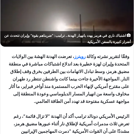
اشتباك ناري في هرمز يهدد بانهيار الهدنة.. ترامب: “ضربناهم بقوة” وإيران تتحدث عن
أضرار كبيرة بالسفن الأمريكية
وفقًا لتقرير نشرته وكالة
رويترز
، تعرضت الهدنة الهشة بين الولايات
المتحدة وإيران لهزة خطيرة بعد اندلاع اشتباكات مباشرة في منطقة
مضيق هرمز، وسط تبادل الاتهامات بين الطرفين بخرق وقف إطلاق
النار. المواجهة الأخيرة جاءت بينما كانت واشنطن تنتظر رد طهران
على مقترح أمريكي لإنهاء الحرب المستمرة منذ أواخر فبراير، ما أثار
مخاوف واسعة من انهيار المسار الدبلوماسي وعودة المنطقة إلى
مواجهة عسكرية مفتوحة قد تهدد أمن الطاقة العالمي.
الرئيس الأمريكي
دونالد ترامب
أكد أن الهدنة “لا تزال قائمة”، رغم
تعرض ثلاث مدمرات أمريكية لإطلاق نار أثناء عبورها مضيق هرمز،
مشددًا على أن القوات الأمريكية “دمرت المهاجمين الإيرانيين