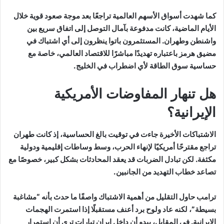
كما شهدت أسواق الأسهم العالمية تراجعًا بعد موجة صعود قوية خلال
الأيام الماضية، كانت مدفوعة بآمال التوصل إلى اتفاق سريع بين
واشنطن وطهران. المستثمرون باتوا ينظرون إلى أي اشتباك في
مضيق هرمز باعتباره تهديدًا مباشرًا للاقتصاد العالمي، خاصة مع
حساسية سوق الطاقة لأي اضطراب في الخليج.
هل تنهار المفاوضات الأمريكية
الإيرانية؟
الاشتباكات الأخيرة جاءت في توقيت بالغ الحساسية، إذ كانت طهران
تراجع مقترحًا أمريكيًا لإنهاء الحرب، وسط وساطات إقليمية ودولية
مكثفة. لكن تبادل الضربات قد يعقد المحادثات بشكل كبير، خصوصًا مع
تصاعد خطاب التهديد من الجانبين.
ترامب حاول التقليل من أهمية الاشتباك واصفًا ما حدث بأنه “مشاغبة
بسيطة”، لكنه عاد ولوح برد أعنف مستقبلًا إذا استمرت الهجمات
الإيرانية. في المقابل، يبدو أن داخل إيران تيارات ترى أن استمرار