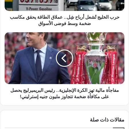
ي
ج
تُ
حرب الخليج تُشعل أرباح شِل.. عملاق الطاقة يحقق مكاسب
ش
ضخمة وسط فوضى الأسواق
ع
ل
م
أ
ف
ر
ا
ب
ج
ا
أ
ح
ة
شِ
م
ل
ا
.
ل
.
ي
مفاجأة مالية تهز الكرة الإنجليزية.. رئيس البريميرليج يحصل
ع
ة
على مكافأة ضخمة تتجاوز مليون جنيه إسترليني!
م
ت
ل
ه
ا
ز
مقالات ذات صلة
ق
ا
ا
ل