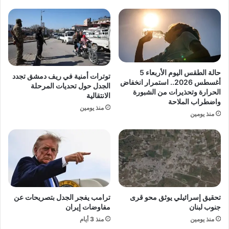
ل
ك
ط
ر
ا
ة
ق
ا
ة
ل
ي
إ
ح
ن
حالة الطقس اليوم الأربعاء 5
توترات أمنية في ريف دمشق تجدد
ق
ج
أغسطس 2026.. استمرار انخفاض
الجدل حول تحديات المرحلة
ق
ل
الحرارة وتحذيرات من الشبورة
الانتقالية
م
واضطراب الملاحة
ي
منذ يومين
ك
ز
منذ يومين
ا
ي
س
ة
ب
.
ض
.
خ
ر
م
ئ
ة
ي
تحقيق إسرائيلي يوثق محو قرى
ترامب يفجر الجدل بتصريحات عن
و
س
جنوب لبنان
مفاوضات إيران
س
ا
ط
منذ يومين
منذ 3 أيام
ل