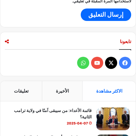
ل
لاستخدامها المرة المقبلة في تعليقي.
ز
ح
ف
ا
ل
ص
تابعونا
ي
ن
ي
ف
و
ي
X
Y
ا
س
o
ت
الاكثر مشاهدة
الأخيرة
تعليقات
ب
u
س
قائمة الأعداء: من سيبقى آمنًا في ولاية ترامب
و
T
ا
الثانية؟
ك
u
ب
2025-04-07
b