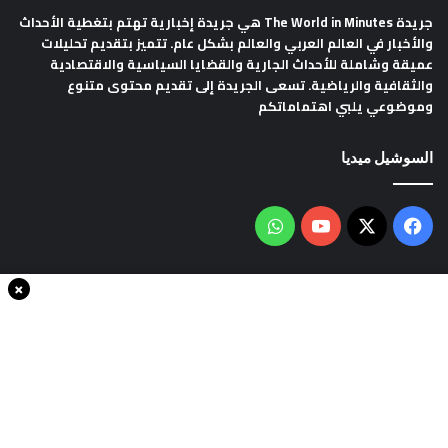
جريدة The World in Minutes
هي جريدة إخبارية تهتم بتغطية الأحداث
والأخبار في العالم العربي والعالم بشكل عام. تتميز بتقديم تحليلات
عميقة وشاملة للأحداث الجارية والقضايا السياسية والاقتصادية
والثقافية والرياضية. تسعى الجريدة إلى تقديم محتوى متنوع
وموضوعي يلبي اهتماماتكم
السوشيل ميديا
فيسبوك
‫X
‫YouTube
واتساب
×
سياسة الخصوصية
من نحن
اتصل بنا
انضم الينا