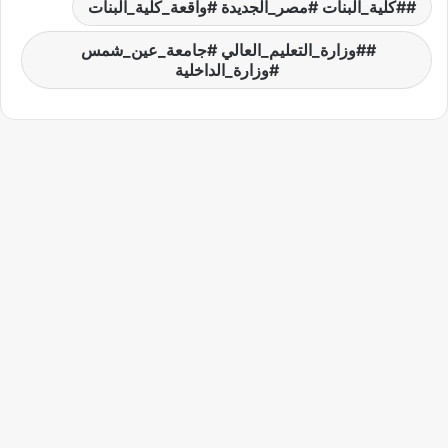
​#كلية_البنات ​#مصر_الجديدة ​#واقعة_كلية_البنات
​#وزارة_التعليم_العالي ​#جامعة_عين_شمس ​
#وزارة_الداخلية