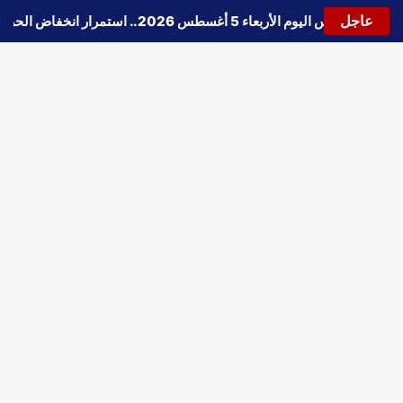
عاجل
🔵
حالة الطقس اليوم الأربعاء 5 أغسطس 2026.. استمرار انخفاض الحرارة وتحذيرات من الشبورة واضطراب الملاحة