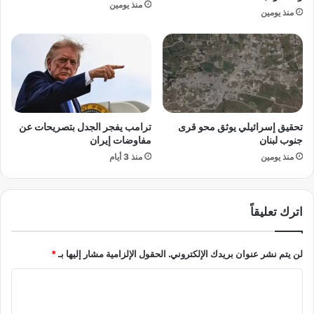
منذ يومين
ل
ا
منذ يومين
إ
ق
ن
ا
ق
ل
ا
ي
ذ
ا
«
ب
ب
ا
تحقيق إسرائيلي يوثق محو قرى
ترامب يفجر الجدل بتصريحات عن
ل
ن
جنوب لبنان
مفاوضات إيران
و
ي
أ
منذ يومين
منذ 3 أيام
د
و
خ
ر
ل
ي
ح
اترك تعليقاً
ج
ر
ي
ب
ن
ا
لن يتم نشر عنوان بريدك الإلكتروني.
الحقول الإلزامية مشار إليها بـ
*
»
ل
م
س
ا
ن
ي
ل
غ
ا