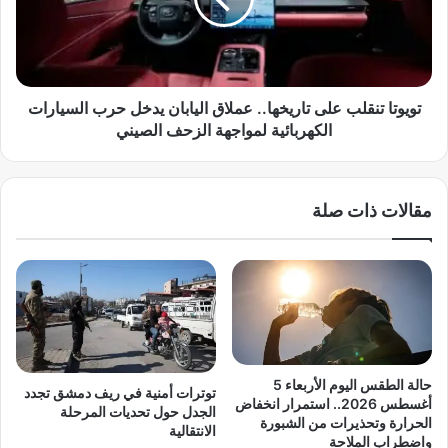
ت
»
ا
ا
ت
ل
ن
ض
ق
خ
ل
تويوتا تنقلب على تاريخها.. عملاق اليابان يدخل حرب السيارات
م
ب
الكهربائية لمواجهة الزحف الصيني
.
ع
.
ل
ج
ى
مقالات ذات صلة
ي
ت
ف
ا
ب
ر
ي
ي
ز
خ
و
ه
س
ا
ي
.
ت
.
حالة الطقس اليوم الأربعاء 5
توترات أمنية في ريف دمشق تجدد
ح
ع
أغسطس 2026.. استمرار انخفاض
الجدل حول تحديات المرحلة
ر
م
الحرارة وتحذيرات من الشبورة
الانتقالية
ك
واضطراب الملاحة
ل