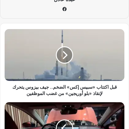
في
سب
وك
ق
ب
ل
ا
ك
ت
ت
ا
ب
«
قبل اكتتاب «سبيس إكس» الضخم.. جيف بيزوس يتحرك
س
لإنقاذ «بلو أوريجين» من غضب الموظفين
ب
ي
ت
س
و
إ
ي
ك
و
س