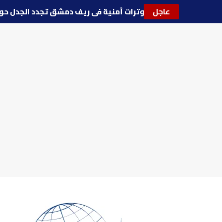
عاجل
🔵
توترات أمنية في ريف دمشق تجدد الجدل