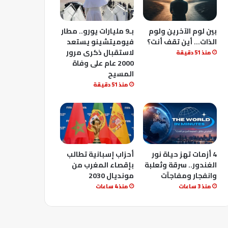
بين لوم الآخرين ولوم
بـ9 مليارات يورو.. مطار
الذات… أين تقف أنت؟
فيوميتشينو يستعد
لاستقبال ذكرى مرور
منذ 51 دقيقة
2000 عام على وفاة
المسيح
منذ 51 دقيقة
4 أزمات تهز حياة نور
أحزاب إسبانية تطالب
الغندور.. سرقة وثعلبة
بإقصاء المغرب من
وانفجار ومفاجآت
مونديال 2030
منذ 3 ساعات
منذ 4 ساعات