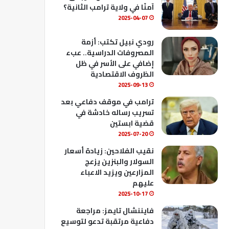
ك
u
ب
آمنًا في ولاية ترامب الثانية؟
b
2025-04-07
e
رودي نبيل تكتب: أزمة
المصروفات الدراسية.. عبء
إضافي على الأسر في ظل
الظروف الاقتصادية
2025-09-13
ترامب في موقف دفاعي بعد
تسريب رساله خادشة في
قضية ابستين
2025-07-20
نقيب الفلاحين: زيادة أسعار
السولار والبنزين يزعج
المزارعين ويزيد الاعباء
عليهم
2025-10-17
فايننشال تايمز: مراجعة
دفاعية مرتقبة تدعو لتوسيع