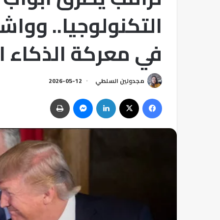
التكنولوجيا.. وواش
في معركة الذكاء 
مجدولين السلطي
2026-05-12
فيسبوك
‫X
لينكدإن
ماسنجر
طباعة