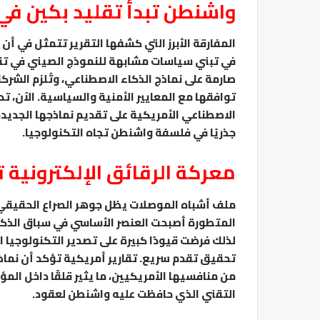
واشنطن تبدأ تقليد بكين في
المفارقة الأبرز التي كشفها التقرير تتمثل في أن 
في تبني سياسات مشابهة للنموذج الصيني في تنظ
صارمة على نماذج الذكاء الاصطناعي، وتُلزم الشر
توافقها مع المعايير الأمنية والسياسية. الآن، تد
الاصطناعي الأمريكية على تقديم نماذجها الجديدة
جذريًا في فلسفة واشنطن تجاه التكنولوجيا.
معركة الرقائق الإلكترونية
ملف أشباه الموصلات يظل جوهر الصراع الحقيقي ب
المتطورة أصبحت العنصر الأساسي في سباق الذكاء
لذلك فرضت قيودًا كبيرة على تصدير التكنولوجيا 
تحقيق تقدم سريع. تقارير أمريكية تؤكد أن نما
من منافسيها الأمريكيين، ما يثير قلقًا داخل ال
التقني الذي حافظت عليه واشنطن لعقود.