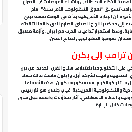
همية الذكاء الاصطناعي وأشباه الموصلات في الصراع
رامب تسويق “تفوق التكنولوجيا الأمريكية” أمام
خيرة أن الإدارة الأمريكية بدأت في الوقت نفسه تبني
 إلى حد كبير النهج الصيني الصارم الذي طالما انتقدته
اية، وسط استمرار تداعيات الحرب مع إيران، وأزمة مضيق
 فقدان تفوقها التكنولوجي لصالح الصين.
 ترامب إلى بكين
على التكنولوجيا باعتبارها سلاح القرن الجديد. من بين
 المنتهية ولايته لشركة أبل، وإيلون ماسك مالك تسلا
 ميتا وكوالكوم وسيسكو وميكرون. هذه الأسماء لا
ادية والتكنولوجية الأمريكية. غياب جنسن هوانغ رئيس
لكترونية والذكاء الاصطناعي، أثار تساؤلات واسعة حول مدى
لات خلال الزيارة.