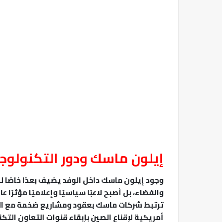
إيلون ماسك ودور التكنولوج
وجود إيلون ماسك داخل الوفد يضيف بعدًا خاصًا لل
والفضاء، بل أصبح لاعبًا سياسيًا وإعلاميًا مؤثرًا 
ترتبط شركات ماسك بعقود ومشاريع ضخمة مع ال
أمريكية لإقناع الصين بإبقاء قنوات التعاون التك