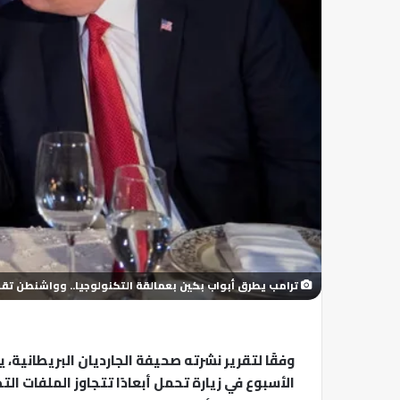
ترامب يطرق أبواب بكين بعمالقة التكنولوجيا.. وواشنطن تقل
وفقًا لتقرير نشرته صحيفة الجارديان البريطانية، 
الأسبوع في زيارة تحمل أبعادًا تتجاوز الملفات ا