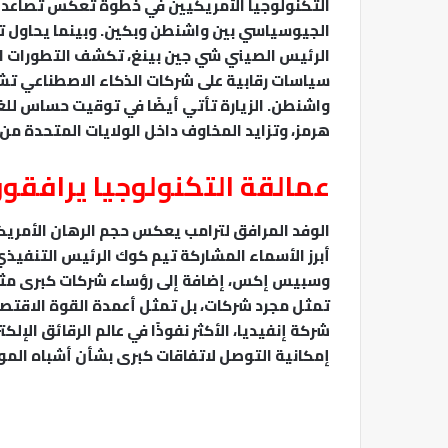
التكنولوجيا الأمريكيين في خطوة تعكس تصاعد أ
الجيوسياسي بين واشنطن وبكين. وبينما يحاول ت
الرئيس الصيني شي جين بينغ، تكشف التطورات الأ
سياسات رقابية على شركات الذكاء الاصطناعي تشبه
واشنطن. الزيارة تأتي أيضًا في توقيت حساس للغ
هرمز، وتزايد المخاوف داخل الولايات المتحدة من
عمالقة التكنولوجيا يرافقون
الوفد المرافق لترامب يعكس حجم الرهان الأمريكي 
أبرز الأسماء المشاركة تيم كوك الرئيس التنفيذي
وسبيس إكس، إضافة إلى رؤساء شركات كبرى مثل
تمثل مجرد شركات، بل تمثل أعمدة القوة الاقتص
شركة إنفيديا، الأكثر نفوذًا في عالم الرقائق الإ
إمكانية التوصل لاتفاقات كبرى بشأن أشباه الموص