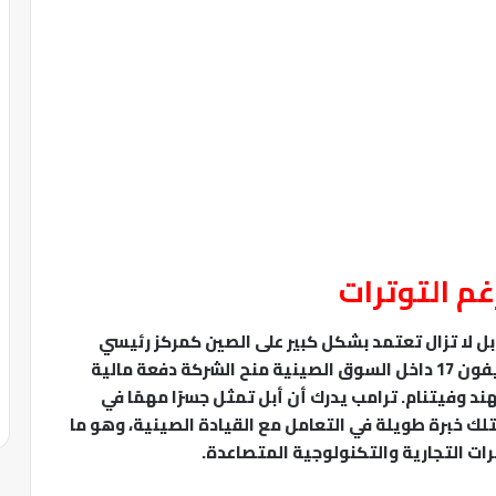
غم التوترات
 لا تزال تعتمد بشكل كبير على الصين كمركز رئيسي
للتصنيع وسوق استهلاكية ضخمة. نجاح هاتف آيفون 17 داخل السوق الصينية منح الشركة دفعة مالية
هند وفيتنام. ترامب يدرك أن أبل تمثل جسرًا مهمًا في
تلك خبرة طويلة في التعامل مع القيادة الصينية، وهو ما
رات التجارية والتكنولوجية المتصاعدة.