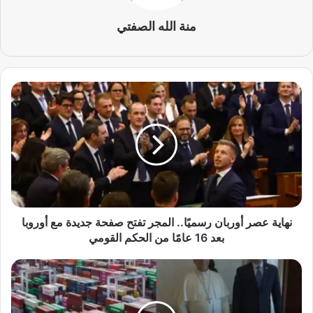
منة الله الصفتي
ن
ه
ا
ي
ة
ع
ص
ر
أ
و
نهاية عصر أوربان رسميًا.. المجر تفتح صفحة جديدة مع أوروبا
ر
بعد 16 عامًا من الحكم القومي
ب
ا
ص
ن
ف
ر
ع
س
ة