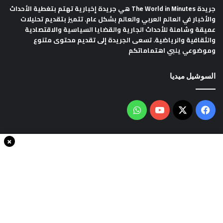
جريدة The World in Minutes
هي جريدة إخبارية تهتم بتغطية الأحداث
والأخبار في العالم العربي والعالم بشكل عام. تتميز بتقديم تحليلات
عميقة وشاملة للأحداث الجارية والقضايا السياسية والاقتصادية
والثقافية والرياضية. تسعى الجريدة إلى تقديم محتوى متنوع
وموضوعي يلبي اهتماماتكم
السوشيل ميديا
فيسبوك
‫X
‫YouTube
واتساب
×
سياسة الخصوصية
من نحن
اتصل بنا
انضم الينا