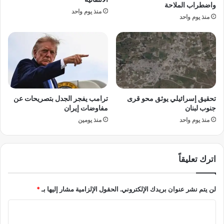
د
واضطراب الملاحة
ك
منذ يوم واحد
ة
م
منذ يوم واحد
م
ة
ع
أ
أ
م
و
ر
ر
ي
و
ك
ب
ي
تحقيق إسرائيلي يوثق محو قرى
ترامب يفجر الجدل بتصريحات عن
ا
ة
جنوب لبنان
مفاوضات إيران
ب
تُ
ع
منذ يوم واحد
منذ يومين
س
د
ق
1
ط
6
ر
اترك تعليقاً
ع
س
ا
و
مً
م
لن يتم نشر عنوان بريدك الإلكتروني.
الحقول الإلزامية مشار إليها بـ
*
ا
ه
م
ا
ا
ن
ل
ل