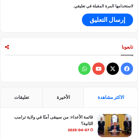
ع
لاستخدامها المرة المقبلة في تعليقي.
ا
ل
ح
ر
ب
ت
تابعونا
ج
ا
ر
ف
و
ي
ة
ي
X
Y
ا
م
ع
س
o
ت
أ
الاكثر مشاهدة
الأخيرة
تعليقات
و
ب
u
س
ر
و
قائمة الأعداء: من سيبقى آمنًا في ولاية ترامب
و
T
ا
ب
الثانية؟
ا
ك
u
ب
2025-04-07