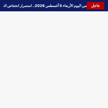
عاجل
🔵
حالة الطقس اليوم الأربعاء 5 أغسطس 2026.. استمرار انخفاض الحرارة وتحذيرات من الشبورة واضطراب الملاحة