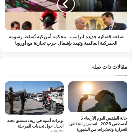
م
ق
يً
ض
ا
ا
.
ئ
.
ي
ا
ة
صفعة قضائية جديدة لترامب.. محكمة أمريكية تُسقط رسومه
ل
ج
الجمركية العالمية وتهدد بإشعال حرب تجارية مع أوروبا
م
د
ج
ي
ر
د
مقالات ذات صلة
ت
ة
ف
ل
ت
ت
ح
ر
ص
ا
ف
م
ح
ب
ة
.
ج
.
حالة الطقس اليوم الأربعاء 5
توترات أمنية في ريف دمشق تجدد
د
م
أغسطس 2026.. استمرار انخفاض
الجدل حول تحديات المرحلة
ي
ح
الحرارة وتحذيرات من الشبورة
الانتقالية