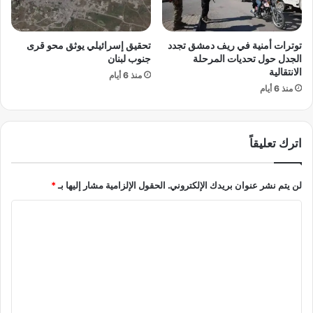
ش
3
أ
0
ن
0
توترات أمنية في ريف دمشق تجدد
تحقيق إسرائيلي يوثق محو قرى
ط
0
الجدل حول تحديات المرحلة
جنوب لبنان
ق
ج
الانتقالية
س
منذ 6 أيام
ن
منذ 6 أيام
ا
ي
ل
ه
خ
ق
م
ب
اترك تعليقاً
ي
ل
س
ع
ي
لن يتم نشر عنوان بريدك الإلكتروني.
الحقول الإلزامية مشار إليها بـ
*
د
ا
ا
ل
ل
أ
ض
ت
ح
ع
ى
ل