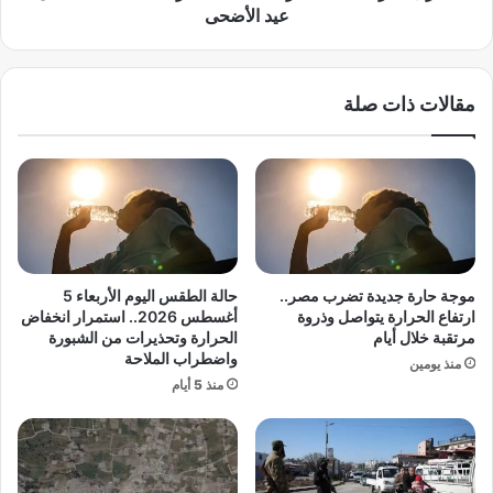
س
ع
عيد الأضحى
.
م
.
ا
ب
ل
مقالات ذات صلة
ي
ة
ا
غ
ن
ي
ع
ر
ا
ا
ج
ل
ل
م
م
ن
ن
ت
موجة حارة جديدة تضرب مصر..
حالة الطقس اليوم الأربعاء 5
ا
ظ
ارتفاع الحرارة يتواصل وذروة
أغسطس 2026.. استمرار انخفاض
ل
م
مرتقبة خلال أيام
الحرارة وتحذيرات من الشبورة
أ
واضطراب الملاحة
ة
منذ يومين
ر
.
منذ 5 أيام
ص
.
ا
ص
د
ر
ب
ف