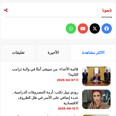
تابعونا
ف
و
ي
X
Y
ا
س
o
ت
الاكثر مشاهدة
الأخيرة
تعليقات
ب
u
س
قائمة الأعداء: من سيبقى آمنًا في ولاية ترامب
و
T
ا
الثانية؟
ك
u
ب
2025-04-07
b
رودي نبيل تكتب: أزمة المصروفات الدراسية..
عبء إضافي على الأسر في ظل الظروف
e
الاقتصادية
2025-09-13