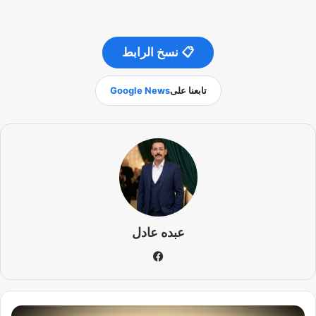
📋 نسخ الرابط
تابعنا على
Google News
عبده عادل
في
سب
وك
ا