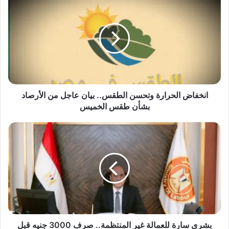
ن
خ
ف
ا
ض
ا
ل
ح
ر
انخفاض الحرارة وتحسن الطقس.. بيان عاجل من الأرصاد
ا
بشأن طقس الخميس
ر
ة
ب
و
ش
ت
ر
ح
ى
س
س
ن
ا
ا
ر
ل
ة
ط
ل
ق
ل
بشرى سارة للعمالة غير المنتظمة.. صرف 3000 جنيه قبل