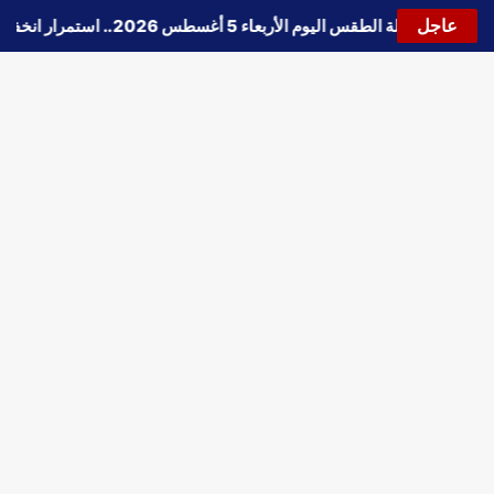
عاجل
🔵
حالة الطقس اليوم الأربعاء 5 أغسطس 2026.. استمرار انخفاض الحرارة وتحذيرات من الشبورة واضطراب الملاحة