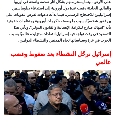
على الأرض، بينما يسخر منهم بشكل أثار صدمة واسعة في أوروبا
والعالم. الحادثة دفعت عدة دول أوروبية إلى استدعاء دبلوماسيين
إسرائيليين للاحتجاج الرسمي، فيما بدأت دعوات لفرض عقوبات على
بن غفير شخصيًا بسبب ما وصفته حكومات أوروبية ومنظمات حقوقية
بأنه “انتهاك صارخ للكرامة الإنسانية والقانون الدولي”. ويأتي هذا
التصعيد في وقت تواجه فيه إسرائيل انتقادات متزايدة عالميًا بسبب
الحرب في غزة وسياساتها تجاه المدنيين والنشطاء الدوليين.
إسرائيل ترحّل النشطاء بعد ضغوط وغضب
عالمي