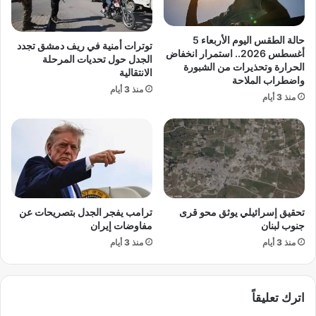
.
ر
ر
و
ق
ب
حالة الطقس اليوم الأربعاء 5
توترات أمنية في ريف دمشق تجدد
م
ي
أغسطس 2026.. استمرار انخفاض
الجدل حول تحديات المرحلة
ق
ي
الحرارة وتحذيرات من الشبورة
الانتقالية
ي
واضطراب الملاحة
ر
منذ 3 أيام
ا
ا
منذ 3 أيام
س
ه
ي
ن
ص
ع
ا
ل
د
ى
م
د
ل
ع
ل
تحقيق إسرائيلي يوثق محو قرى
ترامب يفجر الجدل بتصريحات عن
م
جنوب لبنان
مفاوضات إيران
م
أ
ت
منذ 3 أيام
منذ 3 أيام
ل
س
م
ل
ا
ق
ن
اترك تعليقاً
ي
ي
ن