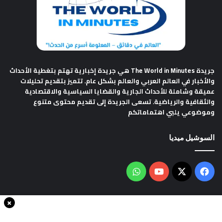
جريدة The World in Minutes
هي جريدة إخبارية تهتم بتغطية الأحداث
والأخبار في العالم العربي والعالم بشكل عام. تتميز بتقديم تحليلات
عميقة وشاملة للأحداث الجارية والقضايا السياسية والاقتصادية
والثقافية والرياضية. تسعى الجريدة إلى تقديم محتوى متنوع
وموضوعي يلبي اهتماماتكم
السوشيل ميديا
فيسبوك
‫X
‫YouTube
واتساب
×
سياسة الخصوصية
من نحن