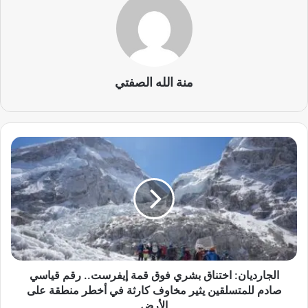
منة الله الصفتي
ا
ل
ج
ا
ر
د
ي
ا
ن
:
الجارديان: اختناق بشري فوق قمة إيفرست.. رقم قياسي
ا
صادم للمتسلقين يثير مخاوف كارثة في أخطر منطقة على
خ
الأرض