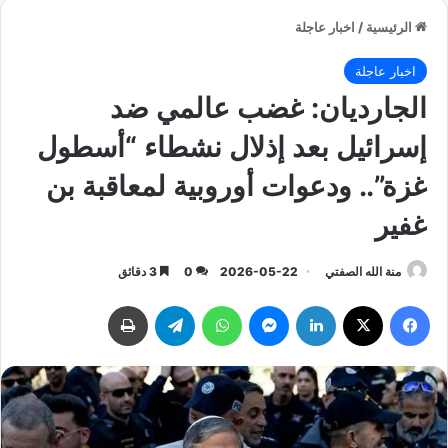
الرئيسية
/
اخبار عاجلة
اخبار عاجلة
الجارديان: غضب عالمي ضد
إسرائيل بعد إذلال نشطاء “أسطول
غزة”.. ودعوات أوروبية لمعاقبة بن
غفير
منة الله الصفتي
2026-05-22
0
3 دقائق
فيسبوك
‫X
لينكدإن
ماسنجر
واتساب
تيلقرام
طباعة