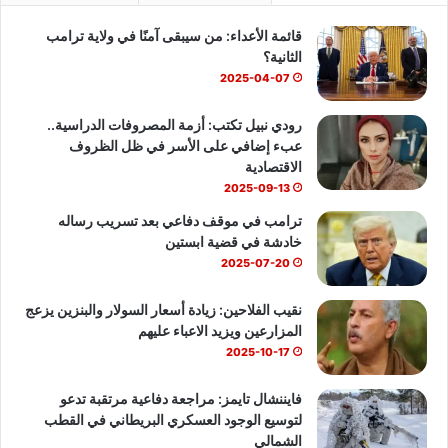
ا
ع
قائمة الأعداء: من سيبقى آمنًا في ولاية ترامب
و
T
ا
ة
الثانية؟
ا
ك
u
ب
2025-04-07
ل
أ
b
رودي نبيل تكتب: أزمة المصروفات الدراسية..
و
عبء إضافي على الأسر في ظل الظروف
ر
e
الاقتصادية
و
2025-09-13
ب
ي
ترامب في موقف دفاعي بعد تسريب رساله
ة
خادشة في قضية ابستين
2025-07-20
نقيب الفلاحين: زيادة أسعار السولار والبنزين يزعج
المزارعين ويزيد الاعباء عليهم
2025-10-17
فايننشال تايمز: مراجعة دفاعية مرتقبة تدعو
لتوسيع الوجود العسكري البريطاني في القطب
الشمالي