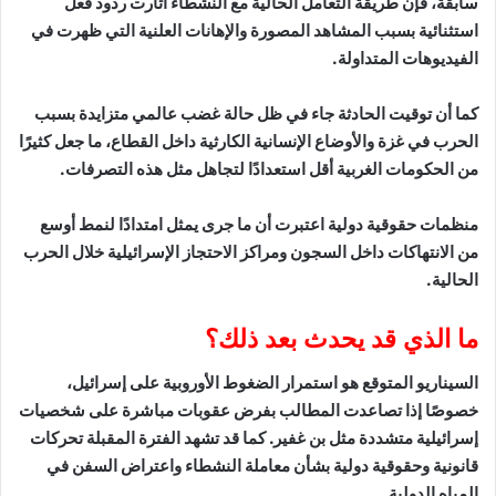
سابقة، فإن طريقة التعامل الحالية مع النشطاء أثارت ردود فعل
استثنائية بسبب المشاهد المصورة والإهانات العلنية التي ظهرت في
الفيديوهات المتداولة.
كما أن توقيت الحادثة جاء في ظل حالة غضب عالمي متزايدة بسبب
الحرب في غزة والأوضاع الإنسانية الكارثية داخل القطاع، ما جعل كثيرًا
من الحكومات الغربية أقل استعدادًا لتجاهل مثل هذه التصرفات.
منظمات حقوقية دولية اعتبرت أن ما جرى يمثل امتدادًا لنمط أوسع
من الانتهاكات داخل السجون ومراكز الاحتجاز الإسرائيلية خلال الحرب
الحالية.
ما الذي قد يحدث بعد ذلك؟
السيناريو المتوقع هو استمرار الضغوط الأوروبية على إسرائيل،
خصوصًا إذا تصاعدت المطالب بفرض عقوبات مباشرة على شخصيات
إسرائيلية متشددة مثل بن غفير. كما قد تشهد الفترة المقبلة تحركات
قانونية وحقوقية دولية بشأن معاملة النشطاء واعتراض السفن في
المياه الدولية.