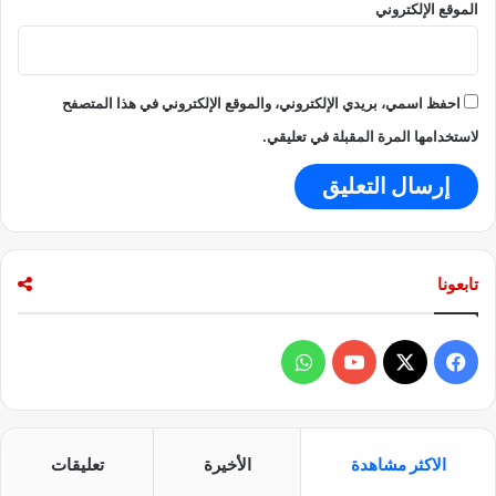
الموقع الإلكتروني
ن
م
ط
د
ق
ا
ة
ل
احفظ اسمي، بريدي الإلكتروني، والموقع الإلكتروني في هذا المتصفح
ع
ص
ل
ي
لاستخدامها المرة المقبلة في تعليقي.
ى
ن
ا
ي
ل
”
أ
ا
ر
ل
ض
ذ
تابعونا
ي
ي
ه
ف
و
د
د
ي
X
Y
ا
ا
ل
س
o
ت
ص
الاكثر مشاهدة
الأخيرة
تعليقات
ن
ب
u
س