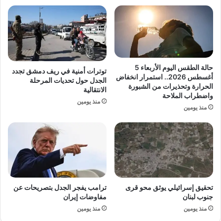
م
ج
ا
هً
ر
ا
ا
ل
ت
و
خ
ج
ل
ه
حالة الطقس اليوم الأربعاء 5
توترات أمنية في ريف دمشق تجدد
ا
ف
أغسطس 2026.. استمرار انخفاض
الجدل حول تحديات المرحلة
ل
ي
الحرارة وتحذيرات من الشبورة
الانتقالية
ح
واضطراب الملاحة
ب
منذ يومين
ر
ك
منذ يومين
ب
ي
إ
ن
ي
.
ر
.
ا
ق
ن
م
.
ة
تحقيق إسرائيلي يوثق محو قرى
ترامب يفجر الجدل بتصريحات عن
.
ق
جنوب لبنان
مفاوضات إيران
و
د
ت
منذ يومين
منذ يومين
ت
ح
ع