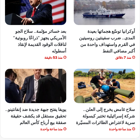
أوكرانيا توسّع هجماتها بعيدة
بعد خسائر مؤلمة.. سلاح الجو
المدى.. ضرب سفينتين روسيتين
الأمريكي يجهز “ذراعًا روبوتية”
في القرم واستهداف واحدة من
لناقلات الوقود القديمة لإنقاذ
أكبر مصافي النفط
أسطوله
منذ 7 دقائق
منذ 53 دقيقة
سلاح غامض يخرج إلى العلن..
يويفا يفتح جبهة جديدة ضد إنفانتينو..
شركة إسرائيلية تختبر كبسولة
تحقيق مستقل قد يكشف حقيقة
سرية لاعتراض الطائرات المسيّرة
صفقة بيع أرباح كأس العالم
منذ ساعة واحدة
منذ ساعة واحدة