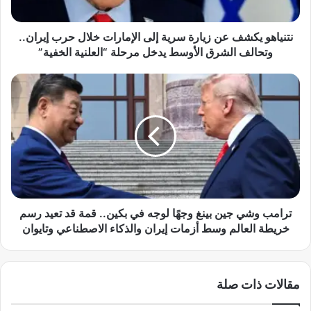
ي
ك
ش
نتنياهو يكشف عن زيارة سرية إلى الإمارات خلال حرب إيران..
ف
وتحالف الشرق الأوسط يدخل مرحلة “العلنية الخفية”
ع
ن
ت
ز
ر
ي
ا
ا
م
ر
ب
ة
و
س
ش
ر
ي
ي
ج
ة
ي
ترامب وشي جين بينغ وجهًا لوجه في بكين.. قمة قد تعيد رسم
إ
ن
خريطة العالم وسط أزمات إيران والذكاء الاصطناعي وتايوان
ل
ب
ى
ي
ا
ن
مقالات ذات صلة
ل
غ
إ
و