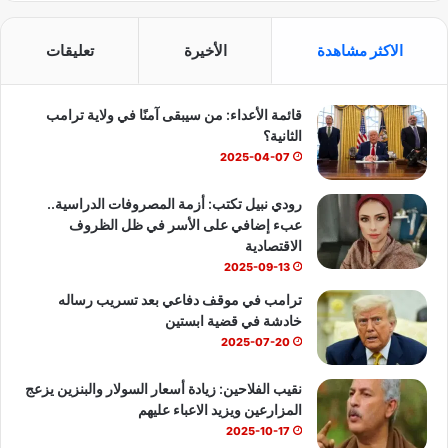
ا
ع
س
o
ت
ي
الاكثر مشاهدة
الأخيرة
تعليقات
و
ب
u
س
ت
ا
قائمة الأعداء: من سيبقى آمنًا في ولاية ترامب
و
T
ا
ي
الثانية؟
و
ك
u
ب
2025-04-07
ا
ن
b
رودي نبيل تكتب: أزمة المصروفات الدراسية..
عبء إضافي على الأسر في ظل الظروف
e
الاقتصادية
2025-09-13
ترامب في موقف دفاعي بعد تسريب رساله
خادشة في قضية ابستين
2025-07-20
نقيب الفلاحين: زيادة أسعار السولار والبنزين يزعج
المزارعين ويزيد الاعباء عليهم
2025-10-17