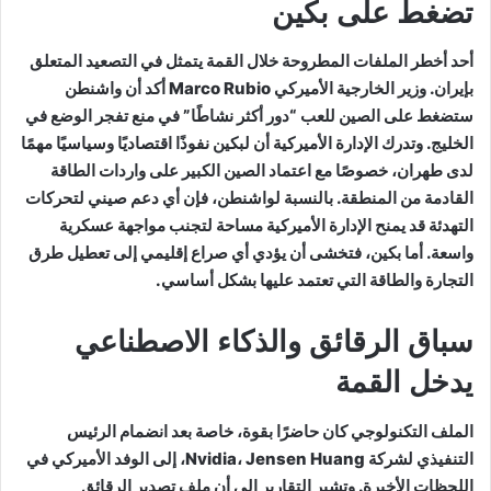
تضغط على بكين
أحد أخطر الملفات المطروحة خلال القمة يتمثل في التصعيد المتعلق
بإيران. وزير الخارجية الأميركي
Marco Rubio
أكد أن واشنطن
ستضغط على الصين للعب “دور أكثر نشاطًا” في منع تفجر الوضع في
الخليج. وتدرك الإدارة الأميركية أن لبكين نفوذًا اقتصاديًا وسياسيًا مهمًا
لدى طهران، خصوصًا مع اعتماد الصين الكبير على واردات الطاقة
القادمة من المنطقة. بالنسبة لواشنطن، فإن أي دعم صيني لتحركات
التهدئة قد يمنح الإدارة الأميركية مساحة لتجنب مواجهة عسكرية
واسعة. أما بكين، فتخشى أن يؤدي أي صراع إقليمي إلى تعطيل طرق
التجارة والطاقة التي تعتمد عليها بشكل أساسي.
سباق الرقائق والذكاء الاصطناعي
يدخل القمة
الملف التكنولوجي كان حاضرًا بقوة، خاصة بعد انضمام الرئيس
التنفيذي لشركة
Jensen Huang
،
Nvidia
، إلى الوفد الأميركي في
اللحظات الأخيرة. وتشير التقارير إلى أن ملف تصدير الرقائق