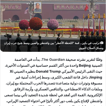
ترامب في بكين.. قمة “اللحظة الأخطر” بين واشنطن والصين وسط شبح حرب إيران
وسباق السلاح النووي
وفقًا لتقرير نشرته صحيفة
The Guardian
، بدأت في العاصمة
الصينية
Beijing
واحدة من أكثر القمم حساسية في السنوات الأخيرة،
حيث التقى الرئيس الأميركي
Donald Trump
بنظيره الصيني
Xi
Jinping
داخل قاعة الشعب الكبرى، وسط إجراءات أمنية غير
مسبوقة وتوترات دولية متصاعدة تتصدرها الحرب المحتملة مع إيران،
وملفات الذكاء الاصطناعي، والتنافس العسكري، وأزمة الرقائق
الإلكترونية. القمة التي تُعقد في لحظة شديدة التعقيد تأتي بينما تسعى
واشنطن لإقناع بكين بلعب دور أكثر تأثيرًا في احتواء التصعيد الإيراني،