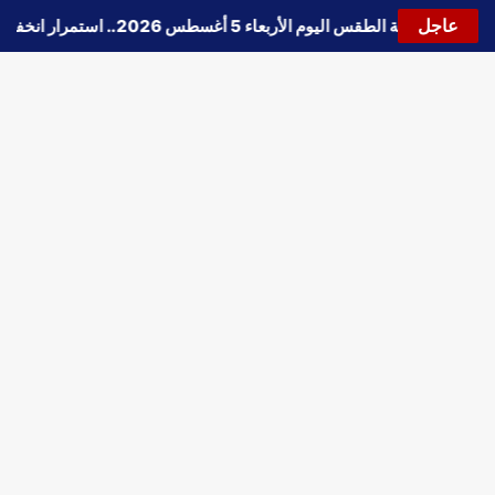
عاجل
🔵
حالة الطقس اليوم الأربعاء 5 أغسطس 2026.. استمرار انخفاض الحرارة وتحذيرات من الشبورة واضطراب الملاحة