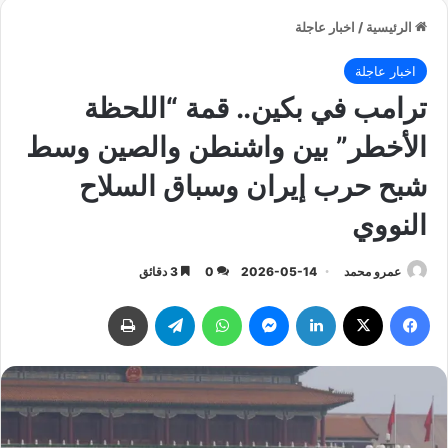
الرئيسية
/
اخبار عاجلة
اخبار عاجلة
ترامب في بكين.. قمة “اللحظة
الأخطر” بين واشنطن والصين وسط
شبح حرب إيران وسباق السلاح
النووي
عمرو محمد
2026-05-14
0
3 دقائق
فيسبوك
‫X
لينكدإن
ماسنجر
واتساب
تيلقرام
طباعة