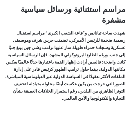
مراسم استثنائية ورسائل سياسية
مشفرة
شهدت ساحة تيانانمن و”قاعة الشعب الكبرى” مراسم استقبال
رسمية ضخمة للرئيس الأميركي، تضمنت حرس شرف وموسيقى
عسكرية وسجادة حمراء طويلة سار عليها ترامب وشي جين بينغ جنبًا
إلى جنب. ورغم الطابع البروتوكولي للمشهد، فإن الرسائل السياسية
كانت واضحة؛ فالصين أرادت إظهار القمة باعتبارها حدثًا عالميًا يعكس
مكانتها الدولية، بينما حاول ترامب الظهور كرئيس قادر على إدارة
الملفات الأكثر تعقيدًا في السياسة الدولية عبر الدبلوماسية المباشرة.
الصور التي خرجت من بكين عكست أيضًا محاولة متبادلة لتخفيف
التوتر الظاهري بين البلدين، رغم استمرار الخلافات العميقة بشأن
التجارة والتكنولوجيا والأمن العالمي.