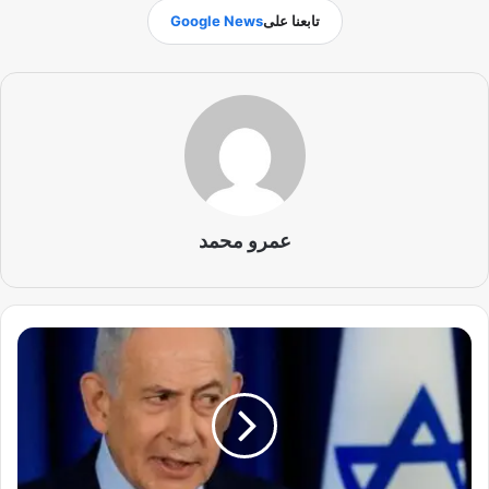
تابعنا على
Google News
عمرو محمد
ن
ت
ن
ي
ا
ه
و