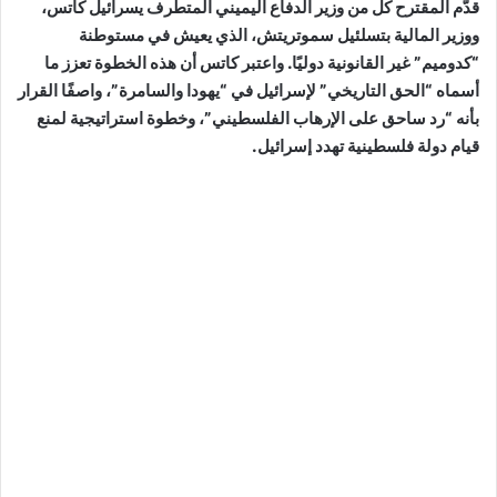
قدّم المقترح كل من وزير الدفاع اليميني المتطرف يسرائيل كاتس،
ووزير المالية بتسلئيل سموتريتش، الذي يعيش في مستوطنة
“كدوميم” غير القانونية دوليًا. واعتبر كاتس أن هذه الخطوة تعزز ما
أسماه “الحق التاريخي” لإسرائيل في “يهودا والسامرة”، واصفًا القرار
بأنه “رد ساحق على الإرهاب الفلسطيني”، وخطوة استراتيجية لمنع
قيام دولة فلسطينية تهدد إسرائيل.