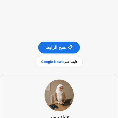
📋 نسخ الرابط
تابعنا على
Google News
علياء حسن