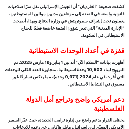
كشفت صحيفة “الغارديان” أن الجيش الإسرائيلي نقل سرًا صلاحيات
قانونية واسعة في الضفة إلى موظفين مدنيين موالين للمستوطنين،
يعملون تحت إشراف سموتريتش في وزارة الدفاع. وبهذا، أصبحت
“الإدارة المدنية” التي تدير شؤون الضفة خاضعة فعليًا للجناح
الاستيطاني في الحكومة.
قفزة في أعداد الوحدات الاستيطانية
أظهرت بيانات “السلام الآن” أنه بين 1 يناير و19 مارس 2025، تم
الترويج لبناء 10,503 وحدة استيطانية، متجاوزة العدد الكلي للوحدات
التي أُقرت في عام 2024 (9,971 وحدة)، مما يعكس تسارعًا غير
مسبوق في النشاط الاستيطاني.
دعم أمريكي واضح وتراجع أمل الدولة
الفلسطينية
يحظى القرار بدعم واضح من إدارة ترامب الجديدة، حيث عبّر السفير
الأمريكي المعيّن لدى إسرائيل، مايك هاكابي، عن دعمه للادعاءات