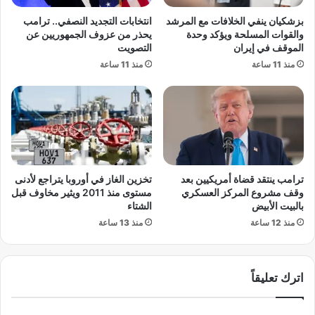
:
ص
بزشكيان ينفي الخلافات مع المرشد
انتخابات التجديد النصفي.. ترامب
ا
ي
والقوات المسلحة ويؤكد وحدة
يحذر من عزوف الجمهوريين عن
س
ن
الموقف في إيران
التصويت
ت
ت
منذ 11 ساعة
منذ 11 ساعة
م
ط
ر
ل
ا
ق
ر
ا
ا
ن
ل
8
ت
م
م
د
ترامب ينتقد قضاة أمريكيين بعد
تخزين الغاز في أوروبا يتراجع لأدنى
ي
ن
وقف مشروع المركز العسكري
مستوى منذ 2011 ويثير مخاوف قبل
ي
ت
بالبيت الأبيض
الشتاء
ز
د
منذ 12 ساعة
منذ 13 ساعة
و
ف
غ
ع
ي
ا
ا
اترك تعليقاً
ل
ب
ن
ا
م