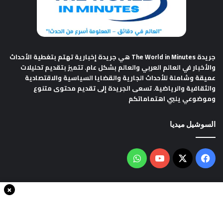
جريدة The World in Minutes
هي جريدة إخبارية تهتم بتغطية الأحداث
والأخبار في العالم العربي والعالم بشكل عام. تتميز بتقديم تحليلات
عميقة وشاملة للأحداث الجارية والقضايا السياسية والاقتصادية
والثقافية والرياضية. تسعى الجريدة إلى تقديم محتوى متنوع
وموضوعي يلبي اهتماماتكم
السوشيل ميديا
فيسبوك
‫X
‫YouTube
واتساب
×
سياسة الخصوصية
من نحن
اتصل بنا