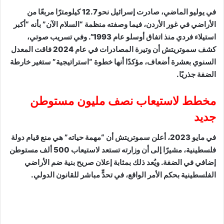
في يوليو الماضي، صادرت إسرائيل نحو 12.7 كيلومترًا مربعًا من
الأراضي في غور الأردن، فيما وصفته منظمة “السلام الآن” بأنه “أكبر
استيلاء فردي منذ اتفاق أوسلو عام 1993”. وفي تسريب صوتي،
كشف سموتريتش أن وتيرة المصادرات في عام 2024 فاقت المعدل
السنوي بعشرة أضعاف، مؤكدًا أنها خطوة “استراتيجية” ستغير خارطة
الضفة جذريًا.
مخطط لاستيعاب نصف مليون مستوطن
جديد
في مايو 2023، أعلن سموتريتش أن “مهمة حياته” هي منع قيام دولة
فلسطينية، مشيرًا إلى أن وزارته تستعد لاستيعاب 500 ألف مستوطن
إضافي في الضفة. ويُعد ذلك بمثابة إعلان صريح بنية ضم الأراضي
الفلسطينية بحكم الأمر الواقع، في تحدٍّ مباشر للقانون الدولي.