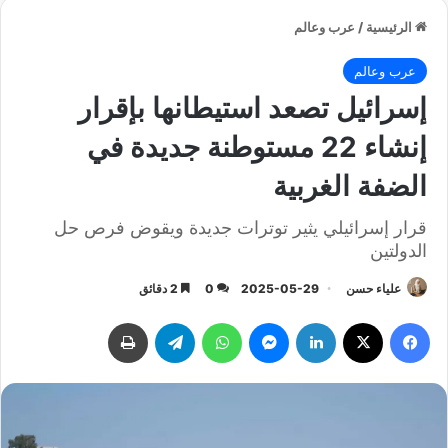
الرئيسية
/
عرب وعالم
عرب وعالم
إسرائيل تصعد استيطانها بإقرار
إنشاء 22 مستوطنة جديدة في
الضفة الغربية
قرار إسرائيلي يثير توترات جديدة ويقوض فرص حل
الدولتين
علياء حسن
2025-05-29
0
2 دقائق
فيسبوك
‫X
لينكدإن
ماسنجر
واتساب
تيلقرام
طباعة