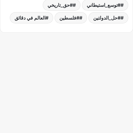
#توسع_استيطاني
#حق_تاريخي
#حل_الدولتين
#فلسطين
العالم في دقائق