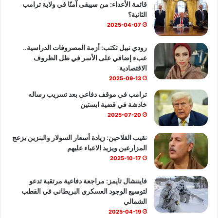
قائمة الأعداء: من سيبقى آمنًا في ولاية ترامب
و
T
ا
الثانية؟
ك
u
ب
2025-04-07
b
رودي نبيل تكتب: أزمة المصروفات الدراسية..
عبء إضافي على الأسر في ظل الظروف
e
الاقتصادية
2025-09-13
ترامب في موقف دفاعي بعد تسريب رساله
خادشة في قضية ابستين
2025-07-20
نقيب الفلاحين: زيادة أسعار السولار والبنزين يزعج
المزارعين ويزيد الاعباء عليهم
2025-10-17
فايننشال تايمز: مراجعة دفاعية مرتقبة تدعو
لتوسيع الوجود العسكري البريطاني في القطب
الشمالي
2025-04-19