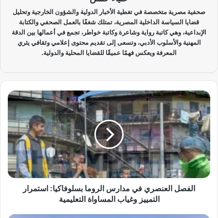
صحفية مصرية متخصصة في تغطية الأخبار الدولية والشؤون الخارجية وتحليل
قضايا السياسة الداخلية المصرية، تمتلك شغفًا بالعمل الصحفي والكتابة
الإبداعية، وهي كاتبة رواية وشاعرة وكاتبة خواطر، تجمع في أعمالها بين الدقة
المهنية والأسلوب الأدبي، وتسعى إلى تقديم محتوى إعلامي وثقافي يثري
المعرفة ويعكس فهمًا عميقًا للقضايا المحلية والدولية.
ا
ل
ف
ص
ل
ا
ل
ع
ن
ص
الفصل العنصري في مدارس الروما بسلوفاكيا: استمرار
ر
التمييز وغياب المساواة التعليمية
ي