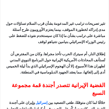
تثير تصريحات ترامب غير المدعومة بشأن قرب السلام تساؤلات حول
مدى إدراكه لخطورة الموقف، بينما يعتزم الأوروبيون طرح أسئلة
مباشرة على ترامب بشأن ما إذا كان سيستخدم نفوذه للضغط على
رئيس الوزراء الإسرائيلي بنيامين نتنياهو لوقف
إطلاق النار، أم سيترك الحرب تأخذ مجراها. وكان من المفترض أن
تُستأنف المحادثات الأمريكية الإيرانية حول البرنامج النووي المدني
لطهران هذا الأسبوع، إلا أن الهجوم الإسرائيلي الذي بدأ ليلة الخميس
أدى إلى إلغائها، مما يعقد الجهود الدبلوماسية في المنطقة.
القضية الإيرانية تتصدر أجندة قمة مجموعة
السبع
خلافًا لما كان متوقعًا، طغى التصعيد بين
إسرائيل
وإيران على أجندة
القمة، التي كانت ستُركّز على الحرب في أوكرانيا والنزاعات التجارية.