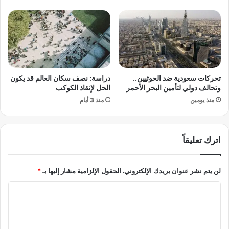
ف
م
ق
ا
د
ل
ح
ع
ي
ا
ا
ل
ت
م
تحركات سعودية ضد الحوثيين..
دراسة: نصف سكان العالم قد يكون
ه
ي
وتحالف دولي لتأمين البحر الأحمر
الحل لإنقاذ الكوكب
ا
:
منذ يومين
منذ 3 أيام
ت
ت
ح
ر
ت
ا
ع
م
اترك تعليقاً
ج
ب
ل
و
ا
لن يتم نشر عنوان بريدك الإلكتروني.
الحقول الإلزامية مشار إليها بـ
*
ن
ت
ت
ا
م
ن
ي
ي
ل
ك
ا
ت
ر
ه