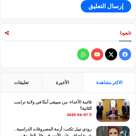
ل
ى
ا
ل
ه
تابعونا
ا
و
ي
ة
ف
و
ي
X
Y
ا
س
o
ت
الاكثر مشاهدة
الأخيرة
تعليقات
ب
u
س
قائمة الأعداء: من سيبقى آمنًا في ولاية ترامب
و
T
ا
الثانية؟
ك
u
ب
2025-04-07
b
رودي نبيل تكتب: أزمة المصروفات الدراسية..
عبء إضافي على الأسر في ظل الظروف