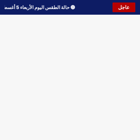
عاجل
🔵
حالة الطقس اليوم الأربعاء 5 أغسطس 2026.. استمرار انخفاض الحرارة وتحذيرات من الشبورة واضطراب الملاحة