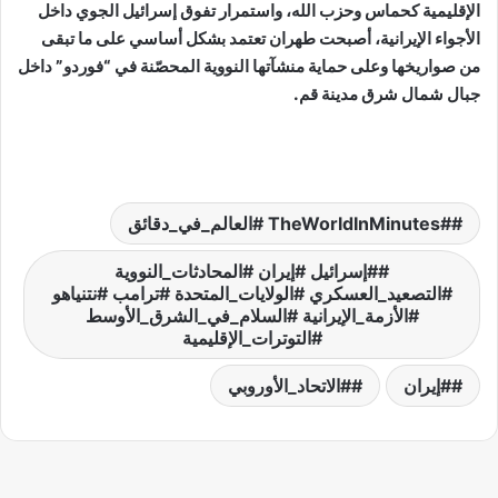
الإقليمية كحماس وحزب الله، واستمرار تفوق إسرائيل الجوي داخل
الأجواء الإيرانية، أصبحت طهران تعتمد بشكل أساسي على ما تبقى
من صواريخها وعلى حماية منشآتها النووية المحصّنة في “فوردو” داخل
جبال شمال شرق مدينة قم.
#TheWorldInMinutes #العالم_في_دقائق
#إسرائيل #إيران #المحادثات_النووية
#التصعيد_العسكري #الولايات_المتحدة #ترامب #نتنياهو
#الأزمة_الإيرانية #السلام_في_الشرق_الأوسط
#التوترات_الإقليمية
#إيران
#الاتحاد_الأوروبي