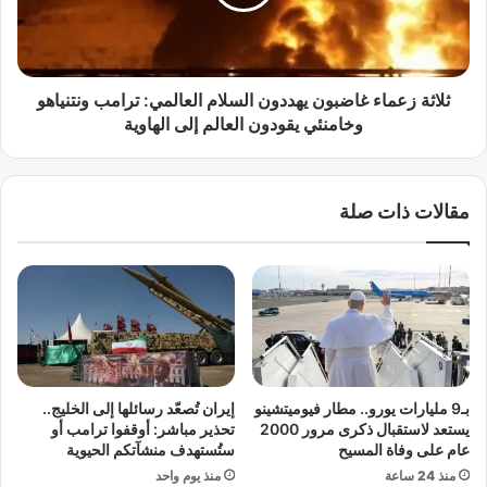
ي
ز
ه
ع
ط
م
ف
ا
ل
ء
ثلاثة زعماء غاضبون يهددون السلام العالمي: ترامب ونتنياهو
ه
غ
وخامنئي يقودون العالم إلى الهاوية
ف
ا
ي
ض
ا
ب
مقالات ذات صلة
ل
و
س
ن
ا
ي
ب
ه
ع
د
م
د
ن
و
ع
ن
م
ا
بـ9 مليارات يورو.. مطار فيوميتشينو
إيران تُصعّد رسائلها إلى الخليج..
ر
ل
يستعد لاستقبال ذكرى مرور 2000
تحذير مباشر: أوقفوا ترامب أو
ه
س
عام على وفاة المسيح
ستُستهدف منشآتكم الحيوية
ا
ل
منذ 24 ساعة
منذ يوم واحد
ت
ا