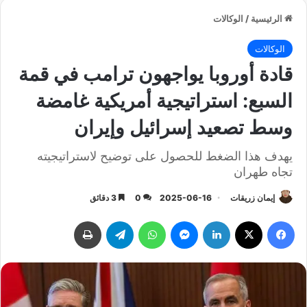
الرئيسية
/
الوكالات
الوكالات
قادة أوروبا يواجهون ترامب في قمة
السبع: استراتيجية أمريكية غامضة
وسط تصعيد إسرائيل وإيران
يهدف هذا الضغط للحصول على توضيح لاستراتيجيته
تجاه طهران
إيمان زريقات
2025-06-16
0
3 دقائق
فيسبوك
‫X
لينكدإن
ماسنجر
واتساب
تيلقرام
طباعة