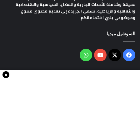
عميقة وشاملة للأحداث الجارية والقضايا السياسية والاقتصادية
والثقافية والرياضية. تسعى الجريدة إلى تقديم محتوى متنوع
وموضوعي يلبي اهتماماتكم
السوشيل ميديا
فيسبوك
‫X
‫YouTube
واتساب
×
سياسة الخصوصية
من نحن
اتصل بنا
انضم الينا
حقوق النشر © 2020، جميع الحقوق محفوظة لجريدةThe world in minutes
| تصميم وتطوير
شركة سايت سناب