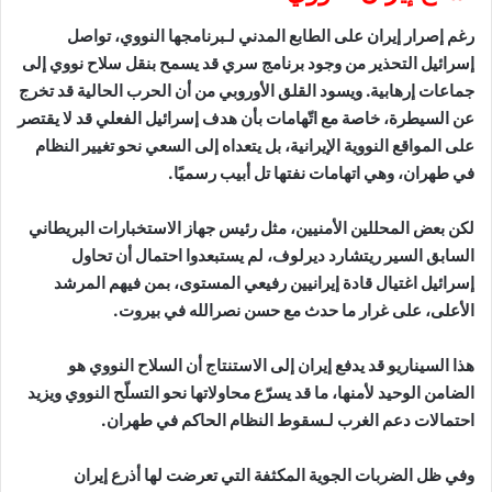
رغم إصرار إيران على الطابع المدني لـبرنامجها النووي، تواصل
إسرائيل التحذير من وجود برنامج سري قد يسمح بنقل سلاح نووي إلى
جماعات إرهابية. ويسود القلق الأوروبي من أن الحرب الحالية قد تخرج
عن السيطرة، خاصة مع اتّهامات بأن هدف إسرائيل الفعلي قد لا يقتصر
على المواقع النووية الإيرانية، بل يتعداه إلى السعي نحو تغيير النظام
في طهران، وهي اتهامات نفتها تل أبيب رسميًا.
لكن بعض المحللين الأمنيين، مثل رئيس جهاز الاستخبارات البريطاني
السابق السير ريتشارد ديرلوف، لم يستبعدوا احتمال أن تحاول
إسرائيل اغتيال قادة إيرانيين رفيعي المستوى، بمن فيهم المرشد
الأعلى، على غرار ما حدث مع حسن نصرالله في بيروت.
هذا السيناريو قد يدفع إيران إلى الاستنتاج أن السلاح النووي هو
الضامن الوحيد لأمنها، ما قد يسرّع محاولاتها نحو التسلّح النووي ويزيد
احتمالات دعم الغرب لـسقوط النظام الحاكم في طهران.
وفي ظل الضربات الجوية المكثفة التي تعرضت لها أذرع إيران