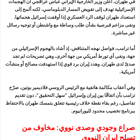
في طهران، أعلن وزير الخارجية الإيراني عباس عراقجي أن الهجمات
الإسرائيلية تهدف إلى تقويض المسار الدبلوماسي، لكنه ألمح إلى
استعداد طهران لوقف الرد العسكري إذا أوقفت إسرائيل هجماتها.
ونفى مزاعم قبرصية بشأن طلب وساطة مع واشنطن أو توجيه رسائل
غير مباشرة.
أما ترامب، فواصل نهجه المتناقض، إذ أشاد بالهجوم الإسرائيلي من
جهة، ونفى أي تورط أمريكي من جهة أخرى، وهي تصريحات لم تجد
صدىً لدى طهران. وهدد إيران برد قوي إذا استهدفت مصالح أو منشآت
أمريكية.
وفي أعقاب مكالمة هاتفية مع الرئيس الروسي فلاديمير بوتين، صرّح
ترامب بأن اتفاقًا بين إيران وإسرائيل “سهل التحقيق”، دون تقديم
تفاصيل، رغم بقاء نقطة خلاف رئيسية تتعلق بتمسك طهران بالاحتفاظ
ببرنامج تخصيب محدود لليورانيوم.
صراع وجودي وصدى نووي: مخاوف من
تسلح إيران النووي