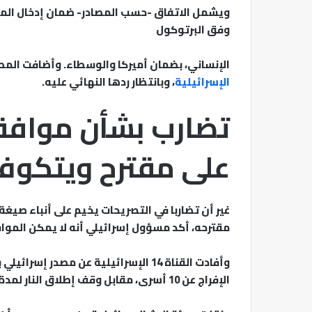
ويشمل الاتفاق -حسب المصادر- ضمان إدخال المس
وفق البرتوكول
الإنساني، بضمان أميركا والوسطاء. وأضافت المصا
الإسرائيلية
، وبانتظار ردها النهائي عليه.
تضارب بشأن موافق
على مقترح ويتكوف 
غير أن تضاربا في التصريحات يخيم على أنباء صيغ
مقترحه، أكد مسؤول إسرائيلي أنه لا يمكن الموا
وأفادت القناة 14 الإسرائيلية عن مصدر إسرائيلي بأن حكومة
الإفراج عن 10 أسرى، مقابل وقف إطلاق النار لمدة 70 يوما، وضمانات أميركية لإنهاء الحرب.