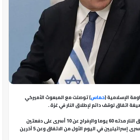
ومة الإسلامية (
حماس
) توصلت مع المبعوث الأميركي
 اتفاق لوقف دائم لإطلاق النار في غزة .
وتشمل هذه الصيغة -حسب المصادر- وقفا لإطلاق النار مدته 60 يوما والإفراج عن 10 أسرى على دفعتين
وجثث مقابل أسرى فلسطينيين، إذ سيُفرج عن 5 أسرى إسرائيليين في اليوم الأول من الاتفاق وعن 5 آخرين