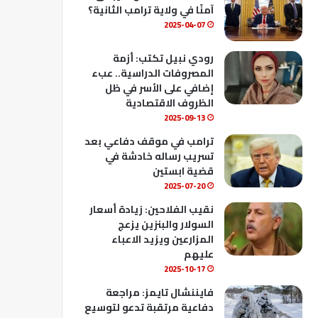
ك
u
ب
آمنًا في ولاية ترامب الثانية؟
b
2025-04-07
e
رودي نبيل تكتب: أزمة
المصروفات الدراسية.. عبء
إضافي على الأسر في ظل
الظروف الاقتصادية
2025-09-13
ترامب في موقف دفاعي بعد
تسريب رساله خادشة في
قضية ابستين
2025-07-20
نقيب الفلاحين: زيادة أسعار
السولار والبنزين يزعج
المزارعين ويزيد الاعباء
عليهم
2025-10-17
فايننشال تايمز: مراجعة
دفاعية مرتقبة تدعو لتوسيع