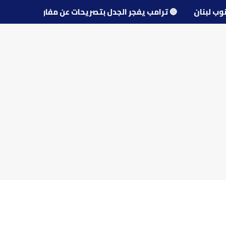
 جنوب لبنان
🔵
ترامب يفجر الجدل بتصريحات عن مفاوضات إير