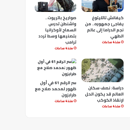
كيفانش تاتليتوغ
صواريخ باتريوت..
يفاجئ جمهوره.. من
واشنطن تدرس
نجم الدراما إلى عالم
السماح لأوكرانيا
الطهي
بتصنيعها وسط تردد
ترامب
منذ 4 ساعات
منذ 4 ساعات
سر الرقم 61 في أول
دراسة: نصف سكان
ظهور لمحمد صلاح مع
العالم قد يكون الحل
طرابزون
لإنقاذ الكوكب
منذ 4 ساعات
منذ 4 ساعات