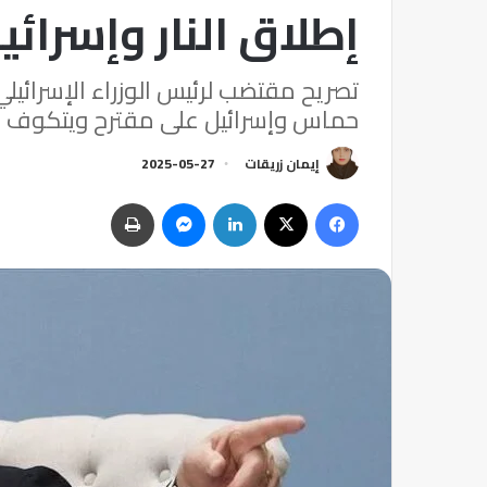
إطلاق النار وإسرائ
تصريح مقتضب لرئيس الوزراء الإسرائيل
حماس وإسرائيل على مقترح ويتكوف
إيمان زريقات
2025-05-27
فيسبوك
‫X
لينكدإن
ماسنجر
طباعة