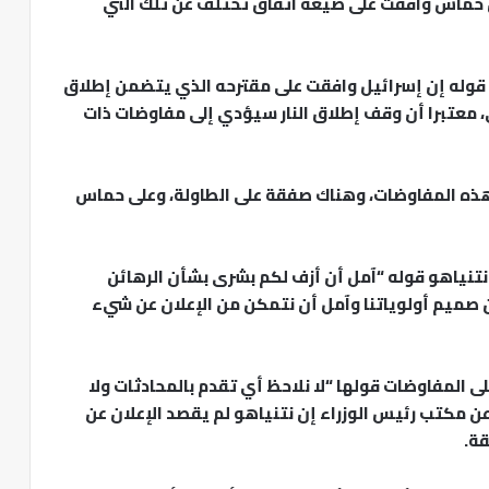
ن حماس وافقت على صيغة اتفاق تختلف عن تلك التي
له إن إسرائيل وافقت على مقترحه الذي يتضمن إطلاق
 معتبرا أن وقف إطلاق النار سيؤدي إلى مفاوضات ذات
هذه المفاوضات، وهناك صفقة على الطاولة، وعلى حماس
القناة 12 الإسرائيلية عن نتنياهو قوله “آمل أن أزف لكم بشرى بشأن الرهائن
ن صميم أولوياتنا وآمل أن نتمكن من الإعلان عن شيء
ى المفاوضات قولها “لا نلاحظ أي تقدم بالمحادثات ولا
عن مكتب رئيس الوزراء إن نتنياهو لم يقصد الإعلان عن
قة.