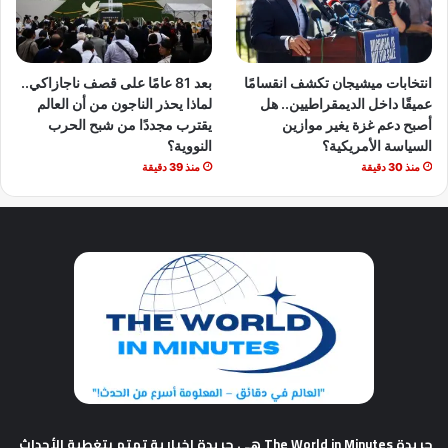
انتخابات ميشيجان تكشف انقسامًا
بعد 81 عامًا على قصف ناجازاكي..
عميقًا داخل الديمقراطيين.. هل
لماذا يحذر الناجون من أن العالم
أصبح دعم غزة يغير موازين
يقترب مجددًا من شبح الحرب
السياسة الأمريكية؟
النووية؟
منذ 30 دقيقة
منذ 39 دقيقة
جريدة The World in Minutes
هي جريدة إخبارية تهتم بتغطية الأحداث