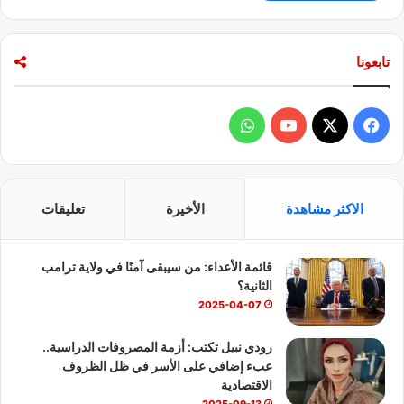
تابعونا
ف
و
ي
X
Y
ا
س
o
ت
الاكثر مشاهدة
الأخيرة
تعليقات
ب
u
س
قائمة الأعداء: من سيبقى آمنًا في ولاية ترامب
و
T
ا
الثانية؟
ك
u
ب
2025-04-07
b
رودي نبيل تكتب: أزمة المصروفات الدراسية..
عبء إضافي على الأسر في ظل الظروف
e
الاقتصادية