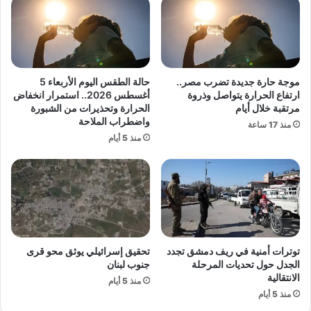
ك
ش
و
د
ر
و
ي
ن
ا
ف
ا
ي
موجة حارة جديدة تضرب مصر..
حالة الطقس اليوم الأربعاء 5
ل
م
ارتفاع الحرارة يتواصل وذروة
أغسطس 2026.. استمرار انخفاض
ش
د
مرتقبة خلال أيام
الحرارة وتحذيرات من الشبورة
م
واضطراب الملاحة
ر
منذ 17 ساعة
ا
ي
منذ 5 أيام
ل
د
ي
.
ة
.
ت
ا
ر
ل
ف
ب
ض
ا
توترات أمنية في ريف دمشق تجدد
تحقيق إسرائيلي يوثق محو قرى
ا
ب
الجدل حول تحديات المرحلة
جنوب لبنان
ل
ا
الانتقالية
ت
منذ 5 أيام
ل
منذ 5 أيام
خ
ي
ل
و