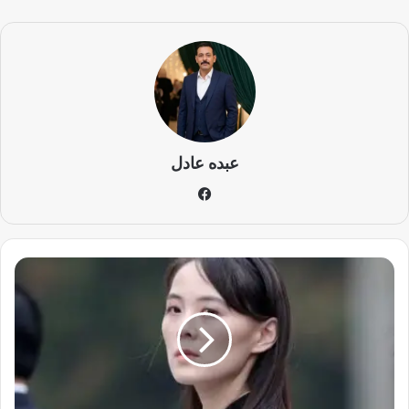
عبده عادل
في
سب
وك
ر
س
ا
ل
ة
ن
ا
ر