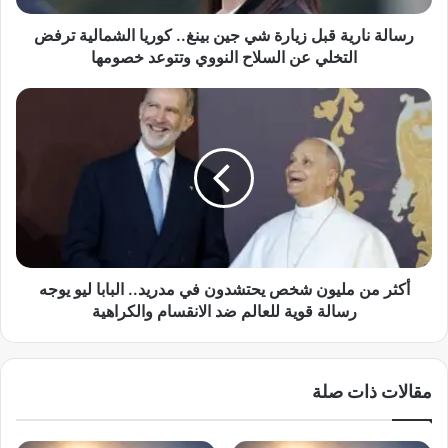
ي
ة
رسالة نارية قبل زيارة شي جين بينغ.. كوريا الشمالية ترفض
ق
التخلي عن السلاح النووي وتتوعد خصومها
ب
ل
أ
ز
ك
ي
ث
ا
ر
ر
م
ة
ن
ش
م
ي
ل
ج
ي
ي
و
أكثر من مليون شخص يحتشدون في مدريد.. البابا ليو يوجه
ن
ن
رسالة قوية للعالم ضد الانقسام والكراهية
ب
ش
ي
خ
ن
ص
مقالات ذات صلة
غ
ي
.
ح
.
ت