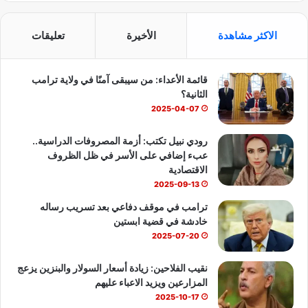
س
o
ت
الاكثر مشاهدة
الأخيرة
تعليقات
ب
u
س
قائمة الأعداء: من سيبقى آمنًا في ولاية ترامب
و
T
ا
الثانية؟
ك
u
ب
2025-04-07
b
رودي نبيل تكتب: أزمة المصروفات الدراسية..
عبء إضافي على الأسر في ظل الظروف
e
الاقتصادية
2025-09-13
ترامب في موقف دفاعي بعد تسريب رساله
خادشة في قضية ابستين
2025-07-20
نقيب الفلاحين: زيادة أسعار السولار والبنزين يزعج
المزارعين ويزيد الاعباء عليهم
2025-10-17