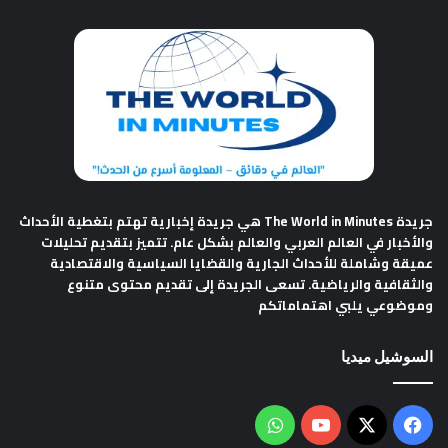
جريدة The World in Minutes
هي جريدة إخبارية تهتم بتغطية الأحداث
والأخبار في العالم العربي والعالم بشكل عام. تتميز بتقديم تحليلات
عميقة وشاملة للأحداث الجارية والقضايا السياسية والاقتصادية
والثقافية والرياضية. تسعى الجريدة إلى تقديم محتوى متنوع
وموضوعي يلبي اهتماماتكم
السوشيل ميديا
فيسبوك
‫X
‫YouTube
واتساب