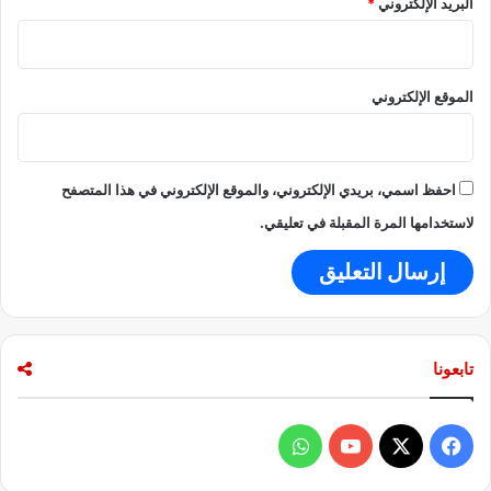
البريد الإلكتروني
*
خ
ا
ص
ل
و
ا
م
ن
الموقع الإلكتروني
ه
ق
ا
س
ا
م
احفظ اسمي، بريدي الإلكتروني، والموقع الإلكتروني في هذا المتصفح
و
ا
لاستخدامها المرة المقبلة في تعليقي.
ل
ك
ر
ا
ه
ي
تابعونا
ة
ف
و
ي
X
Y
ا