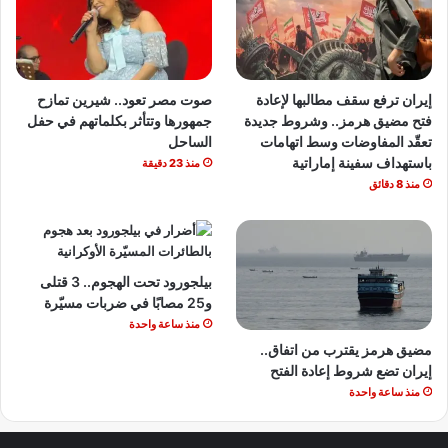
إيران ترفع سقف مطالبها لإعادة
صوت مصر تعود.. شيرين تمازح
فتح مضيق هرمز.. وشروط جديدة
جمهورها وتتأثر بكلماتهم في حفل
تعقّد المفاوضات وسط اتهامات
الساحل
باستهداف سفينة إماراتية
منذ 23 دقيقة
منذ 8 دقائق
بيلجورود تحت الهجوم.. 3 قتلى
و25 مصابًا في ضربات مسيّرة
منذ ساعة واحدة
مضيق هرمز يقترب من اتفاق..
إيران تضع شروط إعادة الفتح
منذ ساعة واحدة