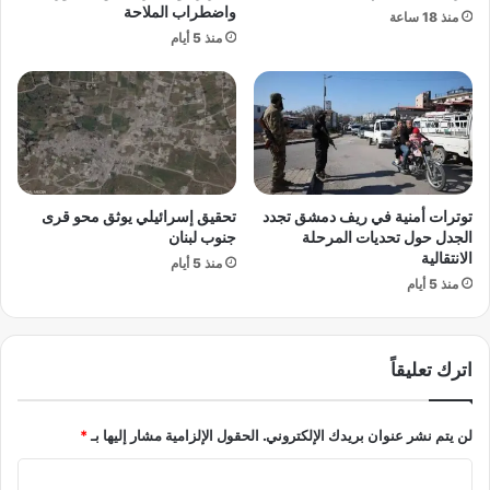
ر
واضطراب الملاحة
ر
منذ 18 ساعة
ب
ا
منذ 5 أيام
ب
ل
ي
ك
ن
ر
إ
و
ي
ي
ر
ا
توترات أمنية في ريف دمشق تجدد
تحقيق إسرائيلي يوثق محو قرى
ن
الجدل حول تحديات المرحلة
جنوب لبنان
و
الانتقالية
ر
منذ 5 أيام
منذ 5 أيام
و
س
ي
ا
اترك تعليقاً
لن يتم نشر عنوان بريدك الإلكتروني.
الحقول الإلزامية مشار إليها بـ
*
ا