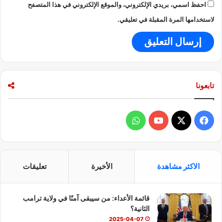
احفظ اسمي، بريدي الإلكتروني، والموقع الإلكتروني في هذا المتصفح
لاستخدامها المرة المقبلة في تعليقي.
تابعونا
ف
و
ي
X
Y
ا
س
o
ت
الاكثر مشاهدة
الأخيرة
تعليقات
ب
u
س
قائمة الأعداء: من سيبقى آمنًا في ولاية ترامب
و
T
ا
الثانية؟
ك
u
ب
2025-04-07