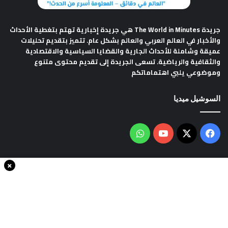
جريدة The World in Minutes
هي جريدة إخبارية تهتم بتغطية الأحداث
والأخبار في العالم العربي والعالم بشكل عام. تتميز بتقديم تحليلات
عميقة وشاملة للأحداث الجارية والقضايا السياسية والاقتصادية
والثقافية والرياضية. تسعى الجريدة إلى تقديم محتوى متنوع
وموضوعي يلبي اهتماماتكم
السوشيل ميديا
فيسبوك
‫X
‫YouTube
واتساب
×
سياسة الخصوصية
من نحن
اتصل بنا
انضم الينا