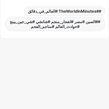
#TheWorldInMinutes #العالم_في_دقائق
#الصين #مصر #انفجار_منجم #شانشي #شي_جين_بينغ
#حوادث_العالم #مناجم_الفحم