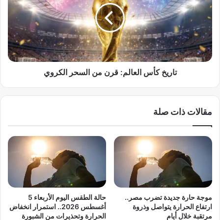
ر
ي
ق
خ
ز
ك
و
أ
ي
س
ن
ا
ي
ل
تاريخ كأس العالم: قرن من السحر الكروي
ع
ع
ي
ا
د
ل
مقالات ذات صلة
ر
م
س
:
م
ق
خ
ر
ر
ن
ي
م
ط
ن
ة
ا
ا
ل
موجة حارة جديدة تضرب مصر..
حالة الطقس اليوم الأربعاء 5
ل
س
ارتفاع الحرارة يتواصل وذروة
أغسطس 2026.. استمرار انخفاض
ح
ح
مرتقبة خلال أيام
الحرارة وتحذيرات من الشبورة