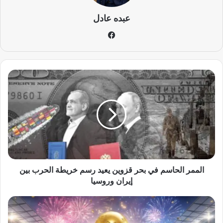
عبده عادل
في
سب
وك
ا
ل
م
م
ر
ا
ل
ح
ا
س
الممر الحاسم في بحر قزوين يعيد رسم خريطة الحرب بين
م
إيران وروسيا
ف
ي
ت
ب
ا
ح
ر