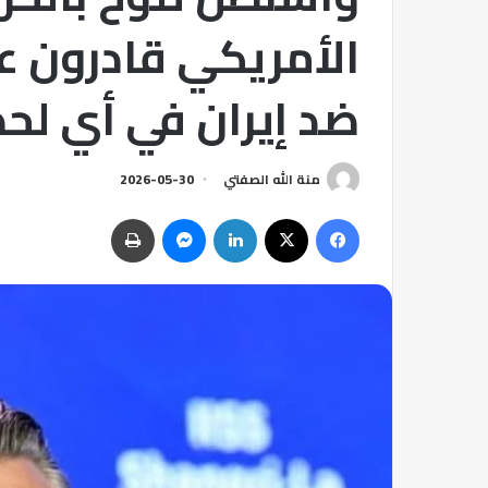
الأمريكي قادرون ع
ضد إيران في أي لح
منة الله الصفتي
2026-05-30
فيسبوك
‫X
لينكدإن
ماسنجر
طباعة