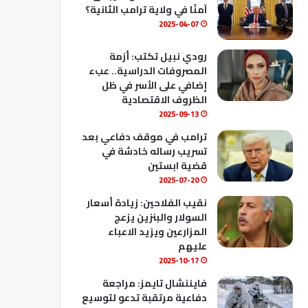
ك
u
ب
آمنًا في ولاية ترامب الثانية؟
b
2025-04-07
e
رودي نبيل تكتب: أزمة
المصروفات الدراسية.. عبء
إضافي على الأسر في ظل
الظروف الاقتصادية
2025-09-13
ترامب في موقف دفاعي بعد
تسريب رساله خادشة في
قضية ابستين
2025-07-20
نقيب الفلاحين: زيادة أسعار
السولار والبنزين يزعج
المزارعين ويزيد الاعباء
عليهم
2025-10-17
فايننشال تايمز: مراجعة
دفاعية مرتقبة تدعو لتوسيع