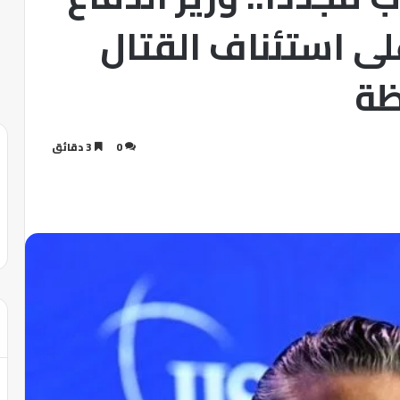
لى استئناف القتال
ظة
0
3 دقائق