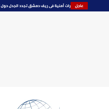
عاجل
🔵
توترات أمنية في ريف دمشق تجدد الجدل ح