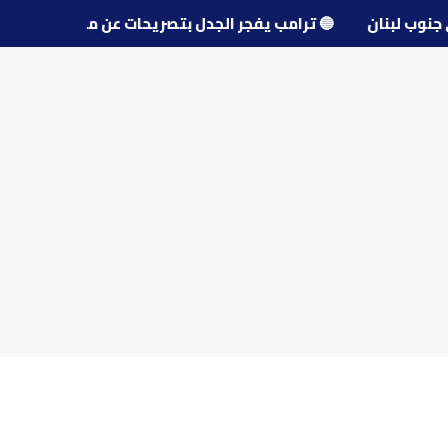
 قرى جنوب لبنان
🔵
ترامب يفجر الجدل بتصريحات عن مفاوضات