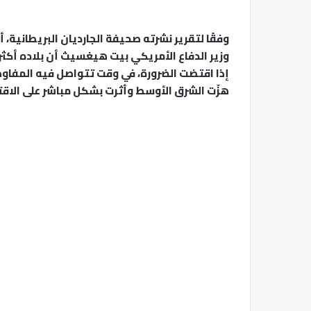
وفقًا لتقرير نشرته صحيفة الجارديان البريطانية، أط
وزير الدفاع الأمريكي بيت هيغسيث أن بلاده أكث
إذا اقتضت الضرورة، في وقت تتواصل فيه المفاوض
هزّت الشرق الأوسط وأثرت بشكل مباشر على الاقت