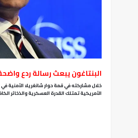
البنتاغون يبعث رسالة ردع واضحة
خلال مشاركته في قمة حوار شانغريلا الأمنية في 
الأمريكية تمتلك القدرة العسكرية والذخائر الكا