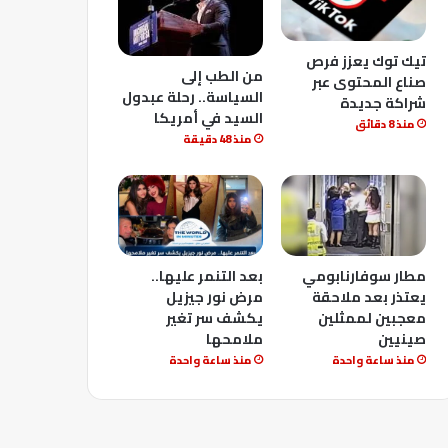
تيك توك يعزز فرص
من الطب إلى
صناع المحتوى عبر
السياسة.. رحلة عبدول
شراكة جديدة
السيد في أمريكا
منذ 8 دقائق
منذ 48 دقيقة
مطار سوفارنابومي
بعد التنمر عليها..
يعتذر بعد ملاحقة
مرض نور جيزيل
معجبين لممثلين
يكشف سر تغير
صينيين
ملامحها
منذ ساعة واحدة
منذ ساعة واحدة