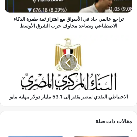
ل
م
ي
تراجع عالمي حاد في الأسواق مع اهتزاز ثقة طفرة الذكاء
ح
الاصطناعي وتصاعد مخاوف حرب الشرق الأوسط
ا
د
ا
ف
ل
ي
ا
ا
ح
ل
ت
أ
ي
س
ا
و
ط
ا
ي
ق
ا
الاحتياطي النقدي لمصر يقفز إلى 53.1 مليار دولار بنهاية مايو
م
ل
ع
ن
ا
ق
مقالات ذات صلة
ه
د
ت
ي
ز
ل