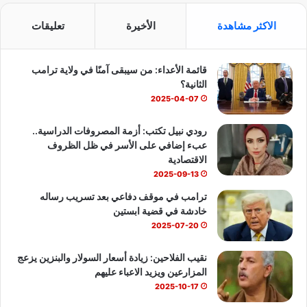
س
o
ت
الاكثر مشاهدة
الأخيرة
تعليقات
ب
u
س
قائمة الأعداء: من سيبقى آمنًا في ولاية ترامب
و
T
ا
الثانية؟
ك
u
ب
2025-04-07
b
رودي نبيل تكتب: أزمة المصروفات الدراسية..
عبء إضافي على الأسر في ظل الظروف
e
الاقتصادية
2025-09-13
ترامب في موقف دفاعي بعد تسريب رساله
خادشة في قضية ابستين
2025-07-20
نقيب الفلاحين: زيادة أسعار السولار والبنزين يزعج
المزارعين ويزيد الاعباء عليهم
2025-10-17