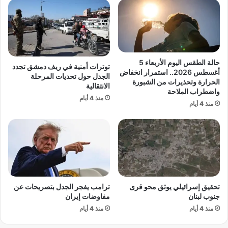
ا
م
ز
ص
ث
ر
ق
ي
ة
ق
ط
ف
حالة الطقس اليوم الأربعاء 5
توترات أمنية في ريف دمشق تجدد
ف
ز
أغسطس 2026.. استمرار انخفاض
الجدل حول تحديات المرحلة
ر
إ
الحرارة وتحذيرات من الشبورة
الانتقالية
ة
واضطراب الملاحة
ل
منذ 4 أيام
ا
ى
منذ 4 أيام
ل
5
ذ
3
ك
.
ا
1
ء
م
ا
ل
ل
ي
تحقيق إسرائيلي يوثق محو قرى
ترامب يفجر الجدل بتصريحات عن
ا
ا
جنوب لبنان
مفاوضات إيران
ص
ر
ط
منذ 4 أيام
منذ 4 أيام
د
ن
و