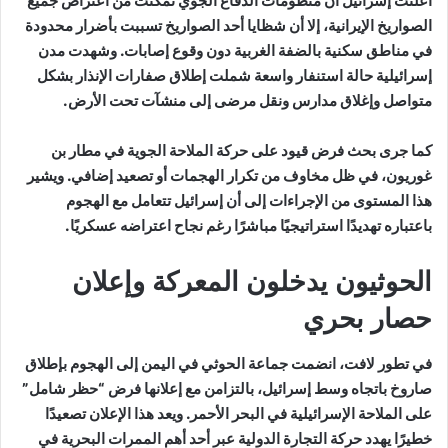
أعلنت إسرائيل أن منظومات الدفاع الجوي تمكنت من اعتراض جميع
الصواريخ الإيرانية، إلا أن شظايا أحد الصواريخ تسببت بأضرار محدودة
في مناطق سكنية بالضفة الغربية دون وقوع إصابات. وشهدت مدن
إسرائيلية حالة استنفار واسعة شملت إطلاق صفارات الإنذار بشكل
متواصل وإغلاق مدارس ونقل مرضى إلى منشآت تحت الأرض.
كما جرى بحث فرض قيود على حركة الملاحة الجوية في مطار بن
غوريون، في ظل مخاوف من تكرار الهجمات أو تصعيد إضافي. ويشير
هذا المستوى من الإجراءات إلى أن إسرائيل تتعامل مع الهجوم
باعتباره تهديدًا استراتيجيًا مباشرًا رغم نجاح اعتراضه عسكريًا.
الحوثيون يدخلون المعركة وإعلان
حصار بحري
في تطور لافت، انضمت جماعة الحوثي في اليمن إلى الهجوم بإطلاق
صاروخ باتجاه وسط إسرائيل، بالتزامن مع إعلانها فرض “حظر شامل”
على الملاحة الإسرائيلية في البحر الأحمر. ويعد هذا الإعلان تصعيدًا
خطيرًا يهدد حركة التجارة الدولية عبر أحد أهم الممرات البحرية في