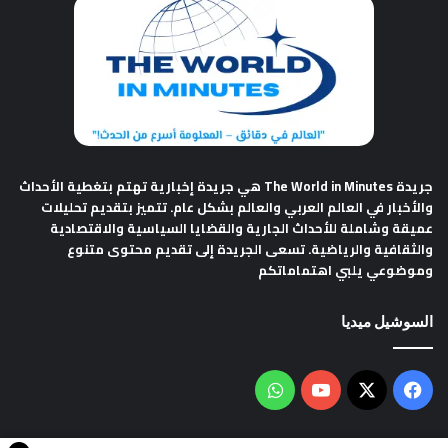
جريدة The World in Minutes
هي جريدة إخبارية تهتم بتغطية الأحداث
والأخبار في العالم العربي والعالم بشكل عام. تتميز بتقديم تحليلات
عميقة وشاملة للأحداث الجارية والقضايا السياسية والاقتصادية
والثقافية والرياضية. تسعى الجريدة إلى تقديم محتوى متنوع
وموضوعي يلبي اهتماماتكم
السوشيل ميديا
فيسبوك
‫X
‫YouTube
واتساب