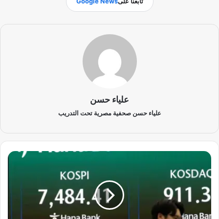
تابعنا على
Google News
علياء حسن
علياء حسن صحفية مصرية تحت التدريب
ت
ر
ا
ج
ع
ع
ا