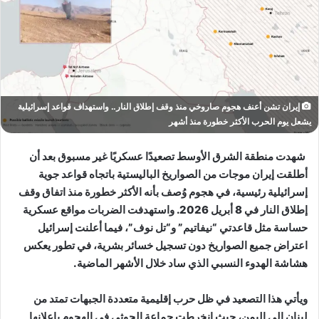
إيران تشن أعنف هجوم صاروخي منذ وقف إطلاق النار.. واستهداف قواعد إسرائيلية
يشعل يوم الحرب الأكثر خطورة منذ أشهر
شهدت منطقة الشرق الأوسط تصعيدًا عسكريًا غير مسبوق بعد أن
أطلقت إيران موجات من الصواريخ الباليستية باتجاه قواعد جوية
إسرائيلية رئيسية، في هجوم وُصف بأنه الأكثر خطورة منذ اتفاق وقف
إطلاق النار في 8 أبريل 2026. واستهدفت الضربات مواقع عسكرية
حساسة مثل قاعدتي “نيفاتيم” و“تل نوف”، فيما أعلنت إسرائيل
اعتراض جميع الصواريخ دون تسجيل خسائر بشرية، في تطور يعكس
هشاشة الهدوء النسبي الذي ساد خلال الأشهر الماضية.
ويأتي هذا التصعيد في ظل حرب إقليمية متعددة الجبهات تمتد من
لبنان إلى اليمن، حيث انخرطت جماعة الحوثي في الهجوم بإعلانها