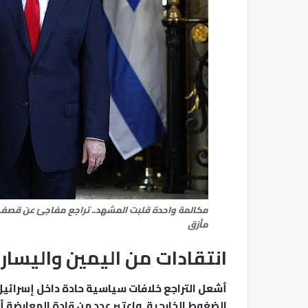
مكالمة واحدة قلبت المشهد.. تراجع مفاجئ عن قصف
مأزق
انتقادات من اليمين واليسار
أشعل التراجع خلافات سياسية حادة داخل إسرائيل
الضغوط الخارجية. واعتبر عدد من قادة المعارضة