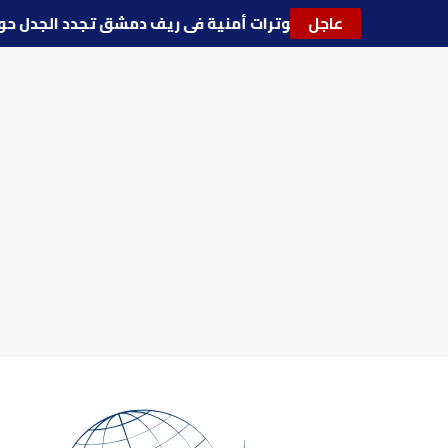
عاجل
🔵
توترات أمنية في ريف دمشق تجدد الجد