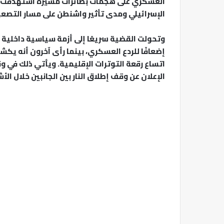
العسكري على هجمات بطائرات مسيرة استهدفت شما
الإسرائيلي ومدى تأثير واشنطن على مسار التصع
وتحولت القضية سريعًا إلى أزمة سياسية داخلية 
إضعافًا للردع العسكري، بينما رأى آخرون أنه ي
اتساع رقعة التوترات الإقليمية. ويأتي ذلك في و
الإعلان عن وقف إطلاق النار بين الجانبين خلال الأ