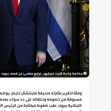
مكالمة واحدة قلبت المشهد.. تراجع مفاجئ عن قصف بيروت 
وفقًا لتقرير نشرته صحيفة فايننشال تايمز، يواجه
مسبوقة من خصومه وحلفائه على حد سواء، بعدما
اللبنانية بيروت عقب ضغوط مباشرة من الرئيس الأ