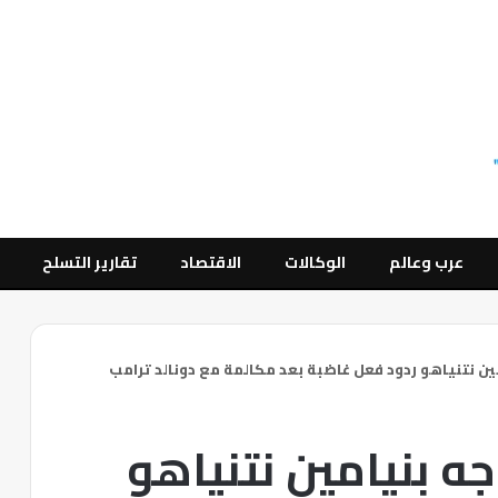
عرب وعالم
الوكالات
الاقتصاد
تقارير التسلح
مين نتنياهو ردود فعل غاضبة بعد مكالمة مع دونالد ترامب
جه بنيامين نتنياهو