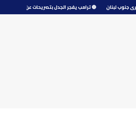
حو قرى جنوب لبنان
🔵
ترامب يفجر الجدل بتصريحات عن مفاوض