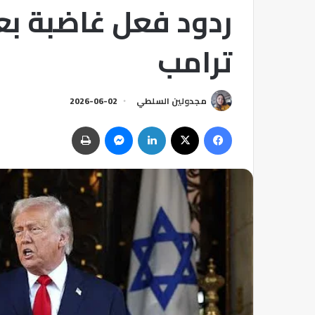
ردود فعل غاضبة بع
ترامب
مجدولين السلطي
2026-06-02
فيسبوك
‫X
لينكدإن
ماسنجر
طباعة