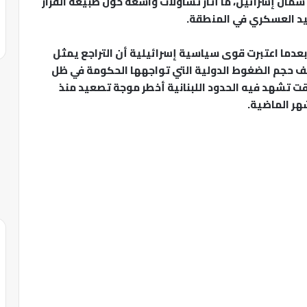
ل إسرائيل، ما أثار تساؤلات واسعة حول طبيعة القرار
يد العسكري في المنطقة.
بعدما اعتبرت قوى سياسية إسرائيلية أن التراجع يمثل
كشف حجم الضغوط الدولية التي تواجهها الحكومة في ظل
قت تشهد فيه الحدود اللبنانية أخطر موجة تصعيد منذ
شهر الماضية.