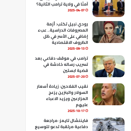
ك
u
ب
آمنًا في ولاية ترامب الثانية؟
b
2025-04-07
e
رودي نبيل تكتب: أزمة
المصروفات الدراسية.. عبء
إضافي على الأسر في ظل
الظروف الاقتصادية
2025-09-13
ترامب في موقف دفاعي بعد
تسريب رساله خادشة في
قضية ابستين
2025-07-20
نقيب الفلاحين: زيادة أسعار
السولار والبنزين يزعج
المزارعين ويزيد الاعباء
عليهم
2025-10-17
فايننشال تايمز: مراجعة
دفاعية مرتقبة تدعو لتوسيع