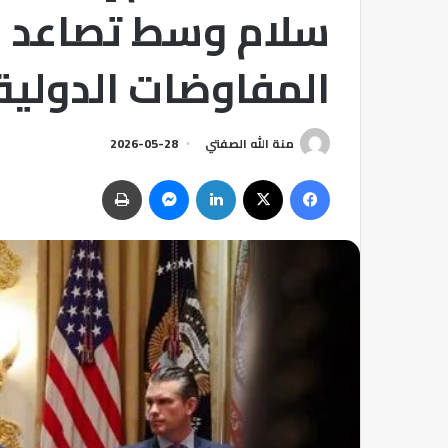
سلام وسط تصاعد ال
المفاوضات الدولية
منة الله الصفتي
2026-05-28
فيسبوك
‫X
لينكدإن
ماسنجر
طباعة