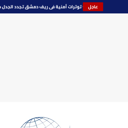
عاجل
🔵
توترات أمنية في ريف دمشق تجدد الج