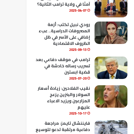
ك
u
ب
آمنًا في ولاية ترامب الثانية؟
b
2025-04-07
e
رودي نبيل تكتب: أزمة
المصروفات الدراسية.. عبء
إضافي على الأسر في ظل
الظروف الاقتصادية
2025-09-13
ترامب في موقف دفاعي بعد
تسريب رساله خادشة في
قضية ابستين
2025-07-20
نقيب الفلاحين: زيادة أسعار
السولار والبنزين يزعج
المزارعين ويزيد الاعباء
عليهم
2025-10-17
فايننشال تايمز: مراجعة
دفاعية مرتقبة تدعو لتوسيع