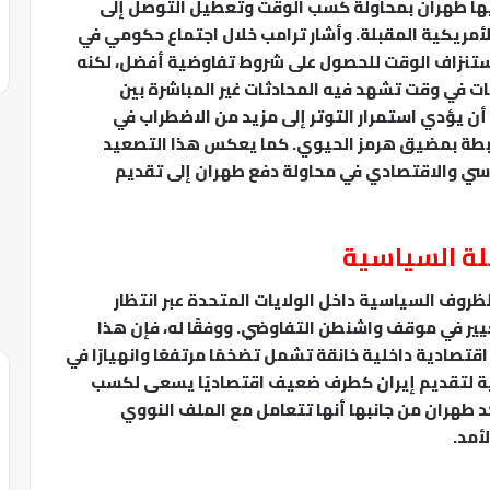
يها طهران بمحاولة كسب الوقت وتعطيل التوصل إلى
 الأمريكية المقبلة. وأشار ترامب خلال اجتماع حكومي في
 استنزاف الوقت للحصول على شروط تفاوضية أفضل، لكنه
ت في وقت تشهد فيه المحادثات غير المباشرة بين
ن يؤدي استمرار التوتر إلى مزيد من الاضطراب في
رتبطة بمضيق هرمز الحيوي. كما يعكس هذا التصعيد
اسي والاقتصادي في محاولة دفع طهران إلى تقديم
لة السياسية
الظروف السياسية داخل الولايات المتحدة عبر انتظار
غيير في موقف واشنطن التفاوضي. ووفقًا له، فإن هذا
 اقتصادية داخلية خانقة تشمل تضخمًا مرتفعًا وانهيارًا في
ية لتقديم إيران كطرف ضعيف اقتصاديًا يسعى لكسب
د طهران من جانبها أنها تتعامل مع الملف النووي
أمد.