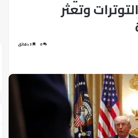
توترات وتعثر
0
3 دقائق