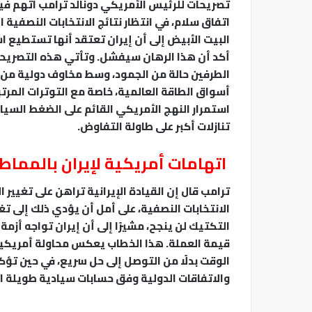
تصريحات للرئيس الأمريكي دونالد ترامب اتهم ف
اتفاق سلام، في انتظار نتائج الانتخابات النصفية
البيت الأبيض إلى أن إيران تعتقد أنها تستطيع
أكد أن هذا الرهان سيفشل. وتأتي هذه التصريحا
الطرفين حالة من الجمود، وسط مخاوف دولية من أ
أسواق الطاقة العالمية، خاصة مع التوترات الم
استمرار النهج الأمريكي القائم على الضغط السي
تنازلات أكبر على طاولة التفاوض.
اتهامات أمريكية لإيران بالمماط
ترامب قال إن القيادة الإيرانية تراهن على تغيير 
الانتخابات النصفية، على أمل أن يؤدي ذلك إلى ت
التكتيك لن ينجح، مشيرًا إلى أن إيران تواجه أزمة
قيمة العملة. هذا الخطاب يعكس محاولة أمريك
الوقت بدلًا من التوصل إلى حل سريع، في حين تؤك
والاتفاقات الدولية وفق حسابات سيادية طويلة ال