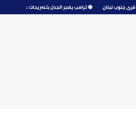
 محو قرى جنوب لبنان
🔵
ترامب يفجر الجدل بتصريحات عن مفا