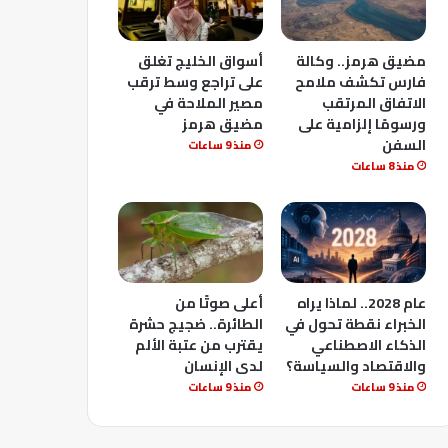
مضيق هرمز.. وكالة
أسواق الخليج تغلق
فارس تكشف ملامح
على تراجع وسط ترقب
الاتفاق المرتقب
مصير الملاحة في
ورسومًا إلزامية على
مضيق هرمز
السفن
منذ 9 ساعات
منذ 8 ساعات
عام 2028.. لماذا يراه
أعلى صوتًا من
الخبراء نقطة تحول في
الطائرة.. ضجيج حشرة
الذكاء الاصطناعي
يقترب من عتبة الألم
والاقتصاد والسياسة؟
لدى الإنسان
منذ 9 ساعات
منذ 9 ساعات