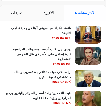
ي
X
Y
ا
ز
م
س
o
ت
ح
الاكثر مشاهدة
الأخيرة
تعليقات
و
ب
u
س
ر
ب
قائمة الأعداء: من سيبقى آمنًا في ولاية ترامب
و
T
ا
ك
الثانية؟
ي
ك
u
ب
2025-04-07
ن
b
رودي نبيل تكتب: أزمة المصروفات الدراسية..
عبء إضافي على الأسر في ظل الظروف
e
الاقتصادية
2025-09-13
ترامب في موقف دفاعي بعد تسريب رساله
خادشة في قضية ابستين
2025-07-20
نقيب الفلاحين: زيادة أسعار السولار والبنزين يزعج
المزارعين ويزيد الاعباء عليهم
2025-10-17