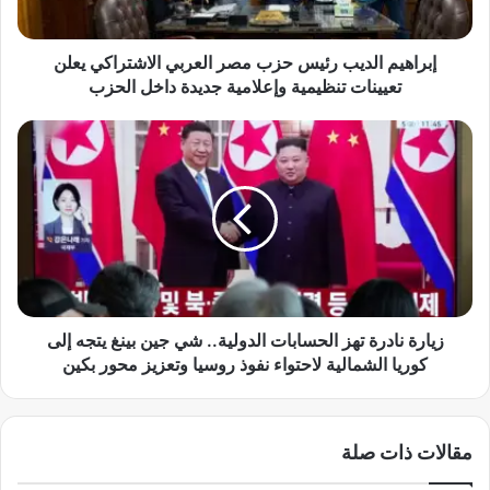
ا
ل
د
إبراهيم الديب رئيس حزب مصر العربي الاشتراكي يعلن
ي
تعيينات تنظيمية وإعلامية جديدة داخل الحزب
ب
ر
ز
ئ
ي
ي
ا
س
ر
ح
ة
ز
ن
ب
ا
م
د
ص
ر
ر
ة
زيارة نادرة تهز الحسابات الدولية.. شي جين بينغ يتجه إلى
ا
ت
كوريا الشمالية لاحتواء نفوذ روسيا وتعزيز محور بكين
ل
ه
ع
ز
ر
ا
مقالات ذات صلة
ب
ل
ي
ح