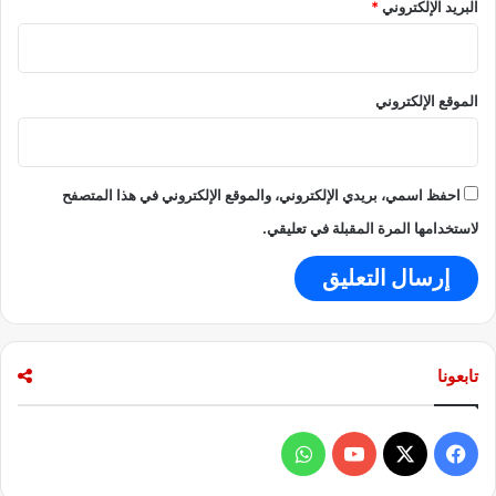
البريد الإلكتروني
*
ل
ل
ا
ا
ل
ح
ح
ت
الموقع الإلكتروني
ز
و
ب
ا
ء
ن
احفظ اسمي، بريدي الإلكتروني، والموقع الإلكتروني في هذا المتصفح
ف
و
لاستخدامها المرة المقبلة في تعليقي.
ذ
ر
و
س
ي
ا
تابعونا
و
ت
ع
ف
و
ز
ي