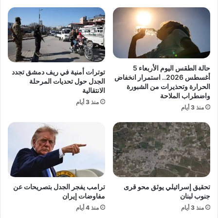
ا
س
ل
ا
ا
ب
ش
ا
ت
ت
ر
ا
ا
ل
حالة الطقس اليوم الأربعاء 5
توترات أمنية في ريف دمشق تجدد
ك
د
أغسطس 2026.. استمرار انخفاض
الجدل حول تحديات المرحلة
ي
و
الحرارة وتحذيرات من الشبورة
الانتقالية
ي
واضطراب الملاحة
ل
منذ 3 أيام
ع
ي
منذ 3 أيام
ل
ة
ن
.
ت
.
ع
ش
ي
ي
ي
ج
ن
ي
تحقيق إسرائيلي يوثق محو قرى
ترامب يفجر الجدل بتصريحات عن
ا
ن
جنوب لبنان
مفاوضات إيران
ت
ب
ت
منذ 3 أيام
منذ 4 أيام
ي
ن