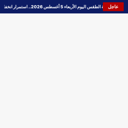
عاجل
🔵
حالة الطقس اليوم الأربعاء 5 أغسطس 2026.. استمرار انخفاض الحرارة وتحذيرات من الشبورة واضطراب الملاحة