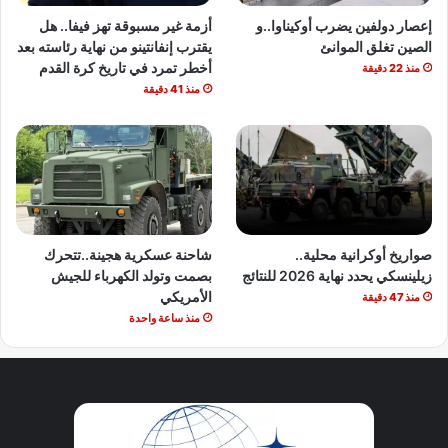
إعصار دولفين يضرب أوكيناوا..و
أزمة غير مسبوقة تهز فيفا.. هل
الصين تغلق الموانئ
يقترب إنفانتينو من نهاية رئاسته بعد
أخطر تمرد في تاريخ كرة القدم
منذ 22 دقيقة
منذ 41 دقيقة
صواريخ أوكرانية محلية..
شاحنة عسكرية هجينة..تتحرك
زيلينسكي يحدد نهاية 2026 للنتائج
بصمت وتولد الكهرباء للجيش
الأمريكي
منذ 47 دقيقة
منذ ساعة واحدة