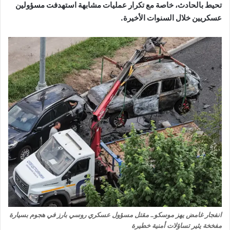
تحيط بالحادث، خاصة مع تكرار عمليات مشابهة استهدفت مسؤولين
عسكريين خلال السنوات الأخيرة.
انفجار غامض يهز موسكو.. مقتل مسؤول عسكري روسي بارز في هجوم بسيارة
مفخخة يثير تساؤلات أمنية خطيرة