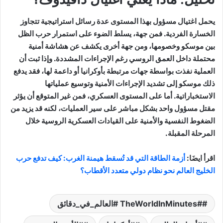
يحمل اغتيال مسؤول بهذا المستوى عدة رسائل استراتيجية تتجاوز
الخسارة الفردية. فمن جهة، يسلط الضوء على استمرار حرب الظل
بين موسكو وخصومها، ومن جهة أخرى يكشف عن هشاشة أمنية
محتملة داخل العمق الروسي رغم الإجراءات المشددة. وإذا ثبت أن
العملية نفذت بواسطة جهات مرتبطة بأوكرانيا أو داعمة لها، فقد يدفع
ذلك موسكو إلى تشديد الإجراءات الأمنية وتوسيع عملياتها
الاستخباراتية. أما على المستوى العسكري، فمن غير المتوقع أن يؤثر
مقتل مسؤول واحد بشكل مباشر على سير العمليات، لكنه قد يزيد من
الضغوط النفسية والأمنية على القيادات العسكرية الروسية خلال
المرحلة المقبلة.
اقرأ ايضَا:
أزمة الطاقة التي قد تُسقط هيمنة الغرب: كيف تدفع حرب
الخليج العالم نحو نظام دولي متعدد الأقطاب؟
#TheWorldInMinutes #العالم_في_دقائق