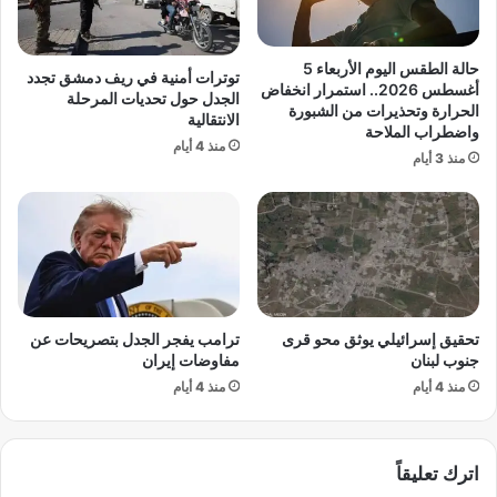
ن
.
ت
.
ع
ح
حالة الطقس اليوم الأربعاء 5
توترات أمنية في ريف دمشق تجدد
ي
ك
أغسطس 2026.. استمرار انخفاض
الجدل حول تحديات المرحلة
د
م
الحرارة وتحذيرات من الشبورة
الانتقالية
ا
واضطراب الملاحة
ص
منذ 4 أيام
ل
و
منذ 3 أيام
ن
م
ظ
ا
ر
ل
ف
ي
ي
ي
م
ع
ف
و
تحقيق إسرائيلي يوثق محو قرى
ترامب يفجر الجدل بتصريحات عن
ا
د
جنوب لبنان
مفاوضات إيران
و
ب
ض
منذ 4 أيام
منذ 4 أيام
ط
ا
ل
ت
اً
ا
إ
اترك تعليقاً
ل
ل