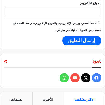
و
الموقع الإلكتروني
و
ل
ن
ا
ا
ي
ل
ا
احفظ اسمي، بريدي الإلكتروني، والموقع الإلكتروني في هذا المتصفح
ث
ت
م
ا
لاستخدامها المرة المقبلة في تعليقي.
ن
ل
"
م
ت
ح
د
ة
تابعونا
ف
و
ي
X
Y
ا
س
o
ت
الاكثر مشاهدة
الأخيرة
تعليقات