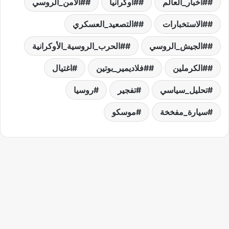
#أخبار_العالم
#أوكرانيا
#الأمن_الروسي
#الاستخبارات
#التصعيد_العسكري
#الجيش_الروسي
#الحرب_الروسية_الأوكرانية
#الكرملين
#فلاديمير_بوتين
اغتيال
تحليل_سياسي
تفجير
روسيا
سيارة_مفخخة
موسكو