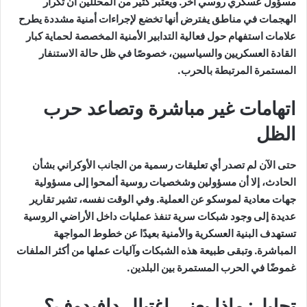
مسؤول عسكري روسي آخر. ويعتبر كثير من المحللين أن تكرار
الهجمات في مناطق يفترض أنها تخضع لإجراءات أمنية مشددة يطرح
علامات استفهام حول فعالية التدابير الأمنية المخصصة لحماية كبار
القادة العسكريين والسياسيين، خصوصًا في ظل حالة الاستنفار
المستمرة المرتبطة بالحرب.
اتهامات غير مباشرة وتصاعد حرب
الظل
حتى الآن لم تصدر أي تعليقات رسمية من الجانب الأوكراني بشأن
الحادث، إلا أن مسؤولين وشخصيات روسية ألمحوا إلى مسؤولية
جهات معادية لموسكو عن العملية. وفي الوقت نفسه، تشير تقارير
عديدة إلى وجود شبكات سرية تنفذ عمليات داخل الأراضي الروسية
تستهدف البنية العسكرية والأمنية بعيدًا عن خطوط المواجهة
المباشرة. وتبقى طبيعة هذه الشبكات وآليات عملها من أكثر الملفات
غموضًا في الحرب المستمرة بين البلدين.
تحليل: ماذا يعني اغتيال دافيدوف؟