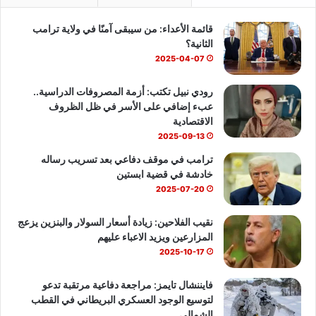
ب
u
س
قائمة الأعداء: من سيبقى آمنًا في ولاية ترامب
و
T
ا
الثانية؟
ك
u
ب
2025-04-07
b
رودي نبيل تكتب: أزمة المصروفات الدراسية..
عبء إضافي على الأسر في ظل الظروف
e
الاقتصادية
2025-09-13
ترامب في موقف دفاعي بعد تسريب رساله
خادشة في قضية ابستين
2025-07-20
نقيب الفلاحين: زيادة أسعار السولار والبنزين يزعج
المزارعين ويزيد الاعباء عليهم
2025-10-17
فايننشال تايمز: مراجعة دفاعية مرتقبة تدعو
لتوسيع الوجود العسكري البريطاني في القطب
الشمالي