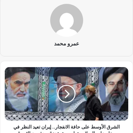
عمرو محمد
ا
ل
ش
ر
ق
ا
ل
أ
و
س
الشرق الأوسط على حافة الانفجار.. إيران تعيد النظر في
ط