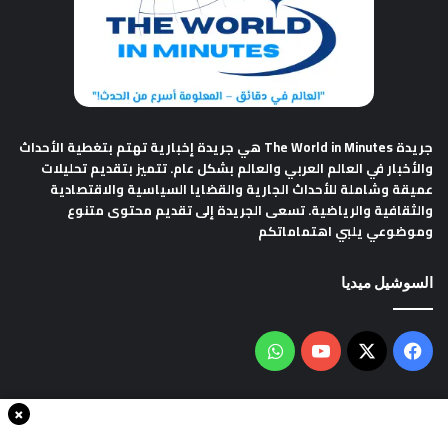
جريدة The World in Minutes
هي جريدة إخبارية تهتم بتغطية الأحداث
والأخبار في العالم العربي والعالم بشكل عام. تتميز بتقديم تحليلات
عميقة وشاملة للأحداث الجارية والقضايا السياسية والاقتصادية
والثقافية والرياضية. تسعى الجريدة إلى تقديم محتوى متنوع
وموضوعي يلبي اهتماماتكم
السوشيل ميديا
فيسبوك
‫X
‫YouTube
واتساب
×
سياسة الخصوصية
من نحن