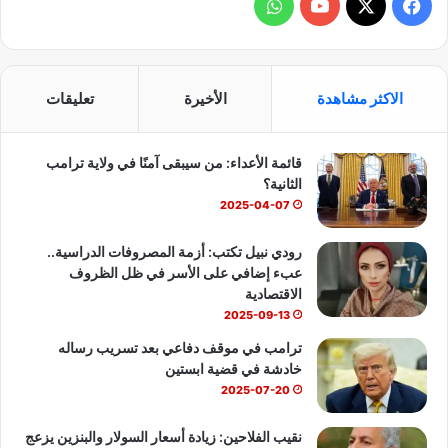
ف
و
ا
ل
ي
X
Y
ا
ط
ا
س
o
ت
ق
الاكثر مشاهدة
الأخيرة
تعليقات
ة
ب
u
س
قائمة الأعداء: من سيبقى آمنًا في ولاية ترامب
و
T
ا
الثانية؟
ك
u
ب
2025-04-07
b
رودي نبيل تكتب: أزمة المصروفات الدراسية..
عبء إضافي على الأسر في ظل الظروف
e
الاقتصادية
2025-09-13
ترامب في موقف دفاعي بعد تسريب رساله
خادشة في قضية ابستين
2025-07-20
نقيب الفلاحين: زيادة أسعار السولار والبنزين يزعج