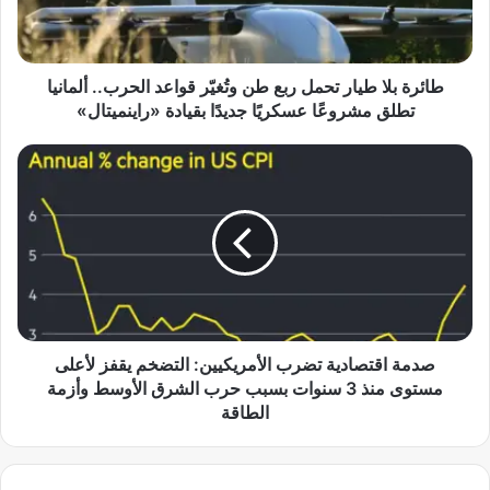
ل
ا
ط
ي
طائرة بلا طيار تحمل ربع طن وتُغيّر قواعد الحرب.. ألمانيا
ا
تطلق مشروعًا عسكريًا جديدًا بقيادة «راينميتال»
ر
ت
ص
ح
د
م
م
ل
ة
ر
ا
ب
ق
ع
ت
ط
ص
ن
ا
و
د
صدمة اقتصادية تضرب الأمريكيين: التضخم يقفز لأعلى
تُ
ي
مستوى منذ 3 سنوات بسبب حرب الشرق الأوسط وأزمة
غ
ة
الطاقة
يّ
ت
ر
ض
ق
ر