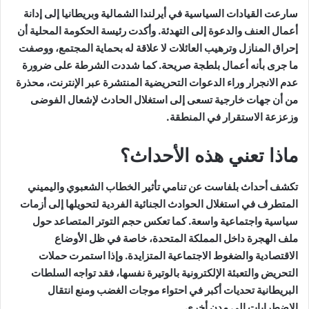
سارعت القيادات السياسية في أيرلندا الشمالية وبريطانيا إلى إدانة
أعمال العنف والدعوة إلى التهدئة. وأكدت رئيسة الحكومة المحلية أن
إحراق المنازل وترهيب العائلات لا علاقة له بحماية المجتمع، ووصفت
ما جرى بأنه أعمال بلطجة صريحة. كما شددت الشرطة على ضرورة
عدم الانجرار وراء الدعوات التحريضية المنتشرة عبر الإنترنت، محذرة
من أن جهات خارجية تسعى إلى استغلال الحادث لإشعال الفوضى
وزعزعة الاستقرار في المنطقة.
ماذا تعني هذه الأحداث؟
تكشف أحداث بلفاست عن تنامي تأثير الخطاب الشعبوي واليميني
المتطرف في استغلال الحوادث الجنائية الفردية لتحويلها إلى أزمات
سياسية واجتماعية واسعة. كما تعكس حجم التوتر المتصاعد حول
ملف الهجرة داخل المملكة المتحدة، خاصة في ظل الأوضاع
الاقتصادية والضغوط الاجتماعية المتزايدة. وإذا استمرت حملات
التحريض والتعبئة الإلكترونية بالوتيرة نفسها، فقد تواجه السلطات
البريطانية تحديات أكبر في احتواء موجات الغضب ومنع انتقال
الاضطرابات إلى مدن أخرى.