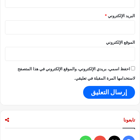
د
ب
ة
ب
البريد الإلكتروني
*
«
ح
ر
ر
ا
ب
ي
ا
الموقع الإلكتروني
ن
ل
م
ش
ي
ر
ت
ق
احفظ اسمي، بريدي الإلكتروني، والموقع الإلكتروني في هذا المتصفح
ا
ا
ل
ل
لاستخدامها المرة المقبلة في تعليقي.
»
أ
و
س
ط
و
أ
تابعونا
ز
م
ة