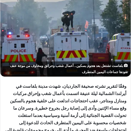
بلفاست تشتعل بعد هجوم بسكين.. أعمال شغب وحرائق ومخاوف من موجة عنف
تقودها جماعات اليمين المتطرف
وفقًا لتقرير نشرته صحيفة
الجارديان
، شهدت مدينة بلفاست في
أيرلندا الشمالية ليلة عنيفة اتسمت بأعمال شغب وإحراق مركبات
ومنازل ومتاجر، عقب احتجاجات اندلعت على خلفية هجوم بالسكين
وقع مساء الإثنين وأدى إلى إصابة رجل بجروح خطيرة. وسرعان ما
تحولت القضية الجنائية إلى أزمة أمنية وسياسية بعدما استغلت
شخصيات محسوبة على اليمين المتطرف الحادث للدعوة إلى
احتجاجات واسعة ضد الهجرة، ما أدى إلى خروج مجموعات غاضبة إلى