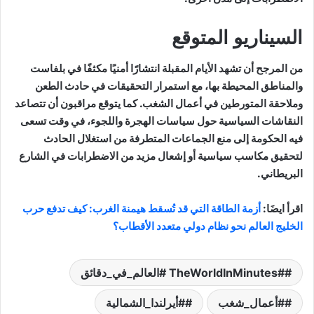
السيناريو المتوقع
من المرجح أن تشهد الأيام المقبلة انتشارًا أمنيًا مكثفًا في بلفاست
والمناطق المحيطة بها، مع استمرار التحقيقات في حادث الطعن
وملاحقة المتورطين في أعمال الشغب. كما يتوقع مراقبون أن تتصاعد
النقاشات السياسية حول سياسات الهجرة واللجوء، في وقت تسعى
فيه الحكومة إلى منع الجماعات المتطرفة من استغلال الحادث
لتحقيق مكاسب سياسية أو إشعال مزيد من الاضطرابات في الشارع
البريطاني.
اقرأ ايضَا:
أزمة الطاقة التي قد تُسقط هيمنة الغرب: كيف تدفع حرب
الخليج العالم نحو نظام دولي متعدد الأقطاب؟
#TheWorldInMinutes #العالم_في_دقائق
#أعمال_شغب
#أيرلندا_الشمالية