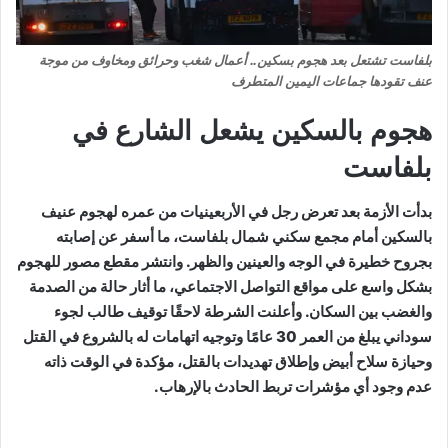
بلفاست تشتعل بعد هجوم بسكين.. أعمال شغب وحرائق ومخاوف من موجة
عنف تقودها جماعات اليمين المتطرف
هجوم بالسكين يشعل الشارع في
بلفاست
بدأت الأزمة بعد تعرض رجل في الأربعينيات من عمره لهجوم عنيف
بالسكين أمام مجمع سكني شمال بلفاست، ما أسفر عن إصابته
بجروح خطيرة في الوجه والعينين والظهر. وانتشر مقطع مصور للهجوم
بشكل واسع على مواقع التواصل الاجتماعي، ما أثار حالة من الصدمة
والغضب بين السكان. وأعلنت الشرطة لاحقًا توقيف طالب لجوء
سوداني يبلغ من العمر 30 عامًا وتوجيه اتهامات له بالشروع في القتل
وحيازة سلاح أبيض وإطلاق تهديدات بالقتل، مؤكدة في الوقت ذاته
عدم وجود أي مؤشرات تربط الحادث بالإرهاب.