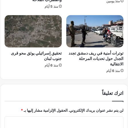
منذ يومين
ر
ي
منذ 5 أيام
ب
ة
ي
:
ا
ا
ل
س
ا
ت
ش
ق
ت
ا
توترات أمنية في ريف دمشق تجدد
تحقيق إسرائيلي يوثق محو قرى
ر
ل
الجدل حول تحديات المرحلة
جنوب لبنان
ا
ة
الانتقالية
ك
منذ 6 أيام
ص
منذ 6 أيام
ي
ا
ي
د
خ
م
ت
ة
اترك تعليقاً
ت
ت
م
ه
و
ز
لن يتم نشر عنوان بريدك الإلكتروني.
الحقول الإلزامية مشار إليها بـ
*
ر
ح
ش
ك
ا
ة
و