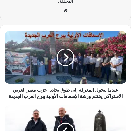
المختلفة.
موق
ع
الوي
ب
ع
ن
د
م
ا
ت
ت
ح
و
ل
عندما تتحول المعرفة إلى طوق نجاة.. حزب مصر العربي
ا
الاشتراكي يختتم ورشة الإسعافات الأولية ببرج العرب الجديدة
ل
م
ز
ع
ل
ر
ز
ف
ا