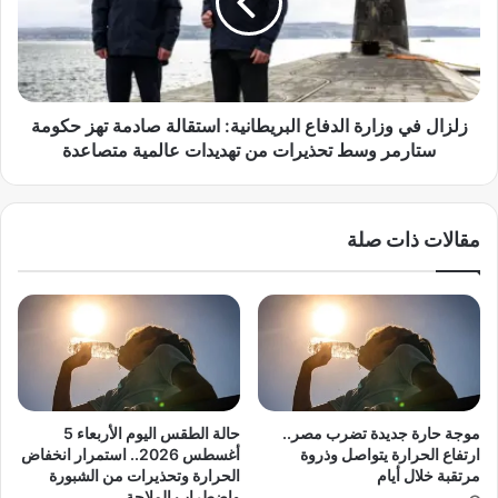
ة
ل
إ
ف
ل
ي
ى
و
ط
ز
و
ا
زلزال في وزارة الدفاع البريطانية: استقالة صادمة تهز حكومة
ق
ر
ستارمر وسط تحذيرات من تهديدات عالمية متصاعدة
ن
ة
ج
ا
ا
ل
مقالات ذات صلة
ة
د
.
ف
.
ا
ح
ع
ز
ا
ب
ل
م
ب
ص
ر
ر
ي
موجة حارة جديدة تضرب مصر..
حالة الطقس اليوم الأربعاء 5
ا
ط
ارتفاع الحرارة يتواصل وذروة
أغسطس 2026.. استمرار انخفاض
ل
ا
مرتقبة خلال أيام
الحرارة وتحذيرات من الشبورة
ع
واضطراب الملاحة
ن