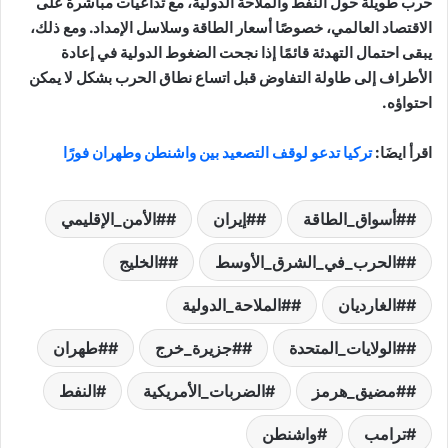
حرب طويلة حول النفط والملاحة الدولية، مع تداعيات مباشرة على
الاقتصاد العالمي، خصوصًا أسعار الطاقة وسلاسل الإمداد. ومع ذلك،
يبقى احتمال التهدئة قائمًا إذا نجحت الضغوط الدولية في إعادة
الأطراف إلى طاولة التفاوض قبل اتساع نطاق الحرب بشكل لا يمكن
احتواؤه.
اقرأ ايضَا:
تركيا تدعو لوقف التصعيد بين واشنطن وطهران فورًا
#أسواق_الطاقة
#إيران
#الأمن_الإقليمي
#الحرب_في_الشرق_الأوسط
#الخليج
#الغارديان
#الملاحة_الدولية
#الولايات_المتحدة
#جزيرة_خرج
#طهران
#مضيق_هرمز
الضربات_الأمريكية
النفط
ترامب
واشنطن