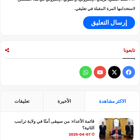
ل
ه
ع
د
لاستخدامها المرة المقبلة في تعليقي.
ر
ي
ب
د
ا
ا
ل
ت
ج
ع
د
ا
تابعونا
ي
ل
د
م
ة
ي
ف
و
ة
م
ي
X
Y
ا
ت
ص
س
o
ت
ا
الاكثر مشاهدة
الأخيرة
تعليقات
ع
ب
u
س
د
ة
قائمة الأعداء: من سيبقى آمنًا في ولاية ترامب
و
T
ا
الثانية؟
ك
u
ب
2025-04-07