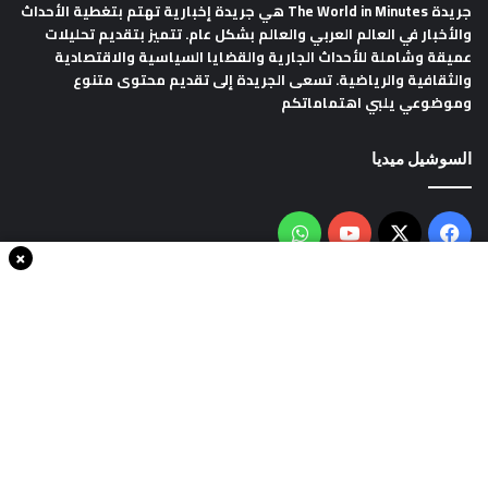
جريدة The World in Minutes
هي جريدة إخبارية تهتم بتغطية الأحداث
والأخبار في العالم العربي والعالم بشكل عام. تتميز بتقديم تحليلات
عميقة وشاملة للأحداث الجارية والقضايا السياسية والاقتصادية
والثقافية والرياضية. تسعى الجريدة إلى تقديم محتوى متنوع
وموضوعي يلبي اهتماماتكم
السوشيل ميديا
فيسبوك
‫X
‫YouTube
واتساب
×
سياسة الخصوصية
من نحن
اتصل بنا
انضم الينا
حقوق النشر © 2020، جميع الحقوق محفوظة لجريدةThe world in minutes