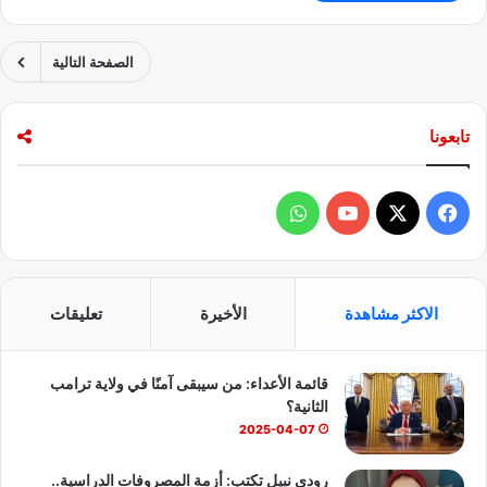
الصفحة التالية
تابعونا
ف
و
ي
X
Y
ا
س
o
ت
الاكثر مشاهدة
الأخيرة
تعليقات
ب
u
س
قائمة الأعداء: من سيبقى آمنًا في ولاية ترامب
و
T
ا
الثانية؟
ك
u
ب
2025-04-07
b
رودي نبيل تكتب: أزمة المصروفات الدراسية..