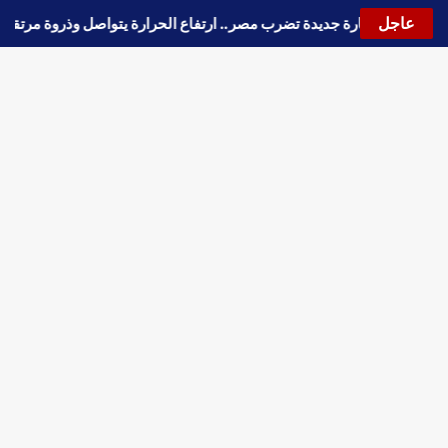
عاجل
🔵
موجة حارة جديدة تضرب مصر.. ارتفاع الحرارة يتواصل وذروة م