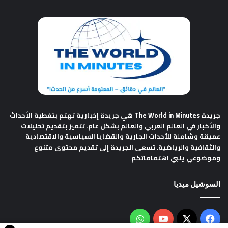
جريدة The World in Minutes
هي جريدة إخبارية تهتم بتغطية الأحداث
والأخبار في العالم العربي والعالم بشكل عام. تتميز بتقديم تحليلات
عميقة وشاملة للأحداث الجارية والقضايا السياسية والاقتصادية
والثقافية والرياضية. تسعى الجريدة إلى تقديم محتوى متنوع
وموضوعي يلبي اهتماماتكم
السوشيل ميديا
فيسبوك
‫X
‫YouTube
واتساب