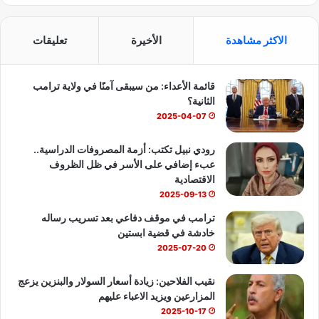
ي
X
Y
ا
س
o
ت
الاكثر مشاهدة
الأخيرة
تعليقات
ب
u
س
قائمة الأعداء: من سيبقى آمنًا في ولاية ترامب
و
T
ا
الثانية؟
ك
u
ب
2025-04-07
b
رودي نبيل تكتب: أزمة المصروفات الدراسية..
عبء إضافي على الأسر في ظل الظروف
e
الاقتصادية
2025-09-13
ترامب في موقف دفاعي بعد تسريب رساله
خادشة في قضية ابستين
2025-07-20
نقيب الفلاحين: زيادة أسعار السولار والبنزين يزعج
المزارعين ويزيد الاعباء عليهم
2025-10-17