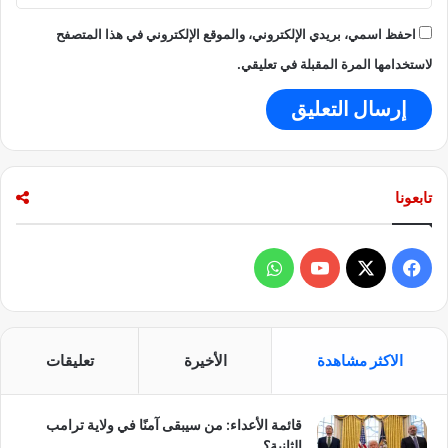
ح
ى
احفظ اسمي، بريدي الإلكتروني، والموقع الإلكتروني في هذا المتصفح
أ
م
لاستخدامها المرة المقبلة في تعليقي.
ر
ي
ك
ا
،
و
تابعونا
م
ش
ك
ف
و
ل
ا
ي
X
Y
ا
ت
ل
س
o
ت
و
الاكثر مشاهدة
الأخيرة
تعليقات
ج
ب
u
س
س
ت
قائمة الأعداء: من سيبقى آمنًا في ولاية ترامب
و
T
ا
ي
الثانية؟