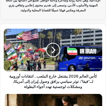
الإبداعية، وهي كاتبة رواية وشاعرة وكاتبة خواطر، تجمع في أعمالها بين الدقة
المهنية والأسلوب الأدبي، وتسعى إلى تقديم محتوى إعلامي وثقافي يثري
المعرفة ويعكس فهمًا عميقًا للقضايا المحلية والدولية.
ك
أ
س
ا
ل
ع
ا
ل
م
2
كأس العالم 2026 يشتعل خارج الملعب.. انتقادات أوروبية
0
لــ"فيفا"، توتر سياسي يرافق وصول إيران إلى أمريكا،
2
ومشكلات لوجستية تهدد أجواء البطولة
6
ي
ش
ش
ر
ت