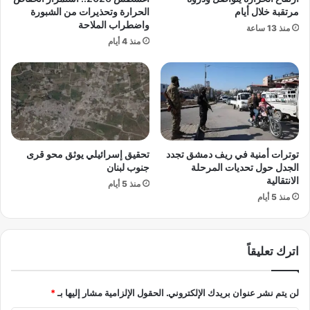
ت
ي
مرتقبة خلال أيام
الحرارة وتحذيرات من الشبورة
أ
واضطراب الملاحة
ن
منذ 13 ساعة
و
ط
منذ 4 أيام
ر
م
و
و
ب
ح
ي
إ
ة
ي
ل
ل
ـ
و
ـ
توترات أمنية في ريف دمشق تجدد
تحقيق إسرائيلي يوثق محو قرى
ن
الجدل حول تحديات المرحلة
جنوب لبنان
"
م
الانتقالية
ف
منذ 5 أيام
ا
ي
منذ 5 أيام
س
ف
ك
ا
و
"
م
اترك تعليقاً
،
ق
ت
ا
و
ر
لن يتم نشر عنوان بريدك الإلكتروني.
الحقول الإلزامية مشار إليها بـ
*
ت
ن