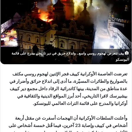
ييف تتعرض لهجوم روسي واسع.. واندلاع حريق في دير تاريخي مدرج على قائمة
اليونسكو
تعرضت العاصمة الأوكرانية كييف فجر الإثنين لهجوم روسي مكثف
بالصواريخ والطائرات المسيّرة، ما أدى إلى اندلاع حرائق وأضرار في
عدة مناطق من المدينة، بينها
كاتدرائية الرقاد
داخل مجمع
دير كييف
بيشيرسك لافرا
التاريخي، أحد أبرز المواقع الدينية والثقافية في
أوكرانيا والمدرج على قائمة التراث العالمي لليونسكو.
وأعلنت السلطات الأوكرانية أن الهجمات أسفرت عن مقتل
أربعة
أشخاص في كييف
وإصابة
23 آخرين
، فيما قُتل
خمسة أشخاص
على