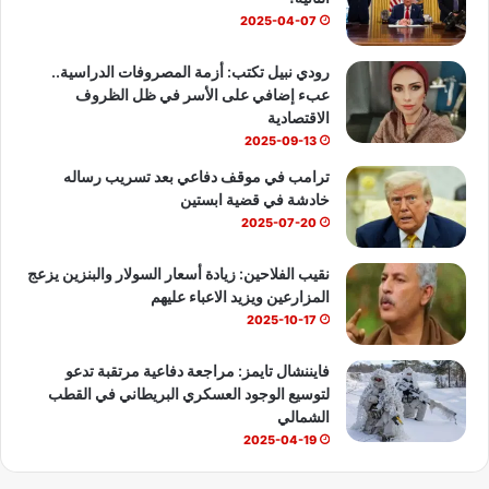
ة
ك
u
ب
2025-04-07
ت
ه
b
رودي نبيل تكتب: أزمة المصروفات الدراسية..
د
عبء إضافي على الأسر في ظل الظروف
د
e
الاقتصادية
أ
2025-09-13
ج
و
ترامب في موقف دفاعي بعد تسريب رساله
ا
خادشة في قضية ابستين
ء
2025-07-20
ا
ل
نقيب الفلاحين: زيادة أسعار السولار والبنزين يزعج
ب
المزارعين ويزيد الاعباء عليهم
ط
2025-10-17
و
ل
فايننشال تايمز: مراجعة دفاعية مرتقبة تدعو
ة
لتوسيع الوجود العسكري البريطاني في القطب
الشمالي
2025-04-19