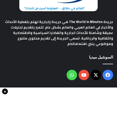
جريدة The World in Minutes
هي جريدة إخبارية تهتم بتغطية الأحداث
والأخبار في العالم العربي والعالم بشكل عام. تتميز بتقديم تحليلات
عميقة وشاملة للأحداث الجارية والقضايا السياسية والاقتصادية
والثقافية والرياضية. تسعى الجريدة إلى تقديم محتوى متنوع
وموضوعي يلبي اهتماماتكم
السوشيل ميديا
فيسبوك
‫X
‫YouTube
واتساب
×
سياسة الخصوصية
من نحن
اتصل بنا
انضم الينا