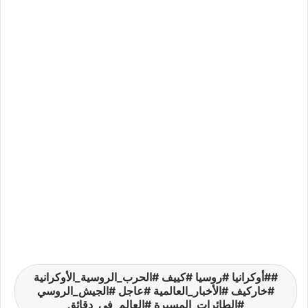
#أوكرانيا #روسيا #كييف #الحرب_الروسية_الأوكرانية
#خاركيف #الأخبار_العالمية #عاجل #الجيش_الروسي
#الطائرات_المسيرة #العالم_في_دقائق