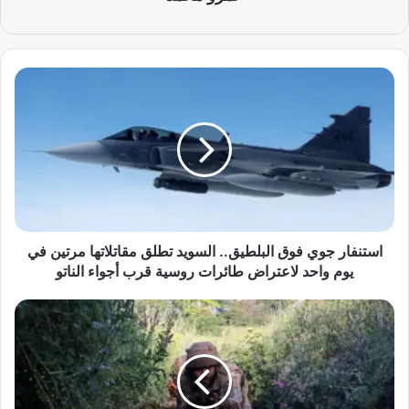
ا
س
ت
ن
ف
ا
ر
ج
و
ي
استنفار جوي فوق البلطيق.. السويد تطلق مقاتلاتها مرتين في
ف
يوم واحد لاعتراض طائرات روسية قرب أجواء الناتو
و
ق
أ
ا
و
ل
ك
ب
ر
ل
ا
ط
ن