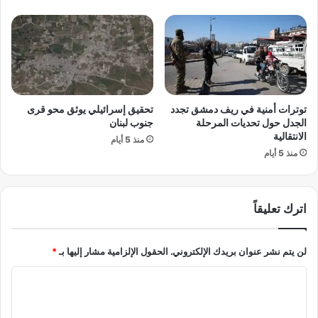
ه
ب
ا
ا
م
ب
ر
ا
ت
ل
ي
ت
ن
ج
توترات أمنية في ريف دمشق تجدد
تحقيق إسرائيلي يوثق محو قرى
ف
ن
الجدل حول تحديات المرحلة
جنوب لبنان
ي
ي
الانتقالية
ي
منذ 5 أيام
د
منذ 5 أيام
و
ا
م
ل
و
أ
ا
ج
اترك تعليقاً
ح
ن
د
ب
ل
ي
لن يتم نشر عنوان بريدك الإلكتروني.
الحقول الإلزامية مشار إليها بـ
*
ا
و
ع
س
ا
ت
ط
ل
ر
أ
ا