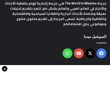
جريدة The World in Minutes
هي جريدة إخبارية تهتم بتغطية الأحداث
والأخبار في العالم العربي والعالم بشكل عام. تتميز بتقديم تحليلات
عميقة وشاملة للأحداث الجارية والقضايا السياسية والاقتصادية
والثقافية والرياضية. تسعى الجريدة إلى تقديم محتوى متنوع
وموضوعي يلبي اهتماماتكم
السوشيل ميديا
فيسبوك
‫X
‫YouTube
واتساب
×
سياسة الخصوصية
من نحن
اتصل بنا
انضم الينا