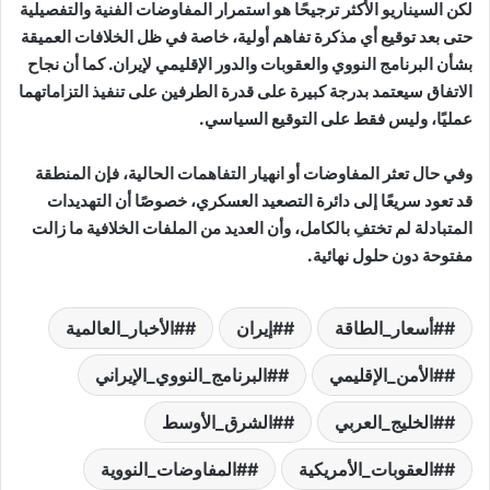
لكن السيناريو الأكثر ترجيحًا هو استمرار المفاوضات الفنية والتفصيلية
حتى بعد توقيع أي مذكرة تفاهم أولية، خاصة في ظل الخلافات العميقة
بشأن البرنامج النووي والعقوبات والدور الإقليمي لإيران. كما أن نجاح
الاتفاق سيعتمد بدرجة كبيرة على قدرة الطرفين على تنفيذ التزاماتهما
عمليًا، وليس فقط على التوقيع السياسي.
وفي حال تعثر المفاوضات أو انهيار التفاهمات الحالية، فإن المنطقة
قد تعود سريعًا إلى دائرة التصعيد العسكري، خصوصًا أن التهديدات
المتبادلة لم تختفِ بالكامل، وأن العديد من الملفات الخلافية ما زالت
مفتوحة دون حلول نهائية.
#أسعار_الطاقة
#إيران
#الأخبار_العالمية
#الأمن_الإقليمي
#البرنامج_النووي_الإيراني
#الخليج_العربي
#الشرق_الأوسط
#العقوبات_الأمريكية
#المفاوضات_النووية