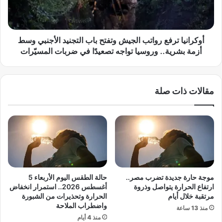
ي
ي
ق
ا
.
ت
.
ر
أوكرانيا ترفع رواتب الجيش وتفتح باب التجنيد الأجنبي وسط
ا
ف
أزمة بشرية.. وروسيا تواجه تصعيدًا في ضربات المسيّرات
ل
ع
س
ر
و
و
مقالات ذات صلة
ي
ا
د
ت
ت
ب
ط
ا
ل
ل
ق
ج
م
ي
ق
ش
ا
و
موجة حارة جديدة تضرب مصر..
حالة الطقس اليوم الأربعاء 5
ت
ت
ارتفاع الحرارة يتواصل وذروة
أغسطس 2026.. استمرار انخفاض
ل
ف
مرتقبة خلال أيام
الحرارة وتحذيرات من الشبورة
ا
واضطراب الملاحة
ت
منذ 13 ساعة
ت
ح
منذ 4 أيام