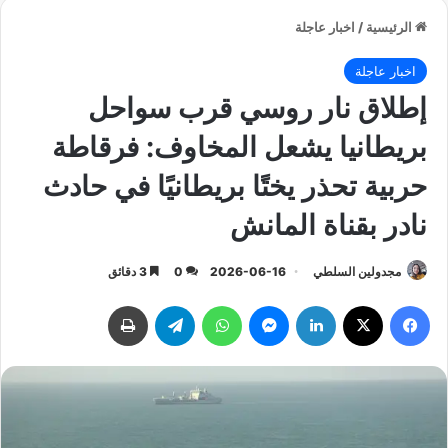
الرئيسية
/
اخبار عاجلة
اخبار عاجلة
إطلاق نار روسي قرب سواحل
بريطانيا يشعل المخاوف: فرقاطة
حربية تحذر يختًا بريطانيًا في حادث
نادر بقناة المانش
مجدولين السلطي
2026-06-16
0
3 دقائق
فيسبوك
‫X
لينكدإن
ماسنجر
واتساب
تيلقرام
طباعة