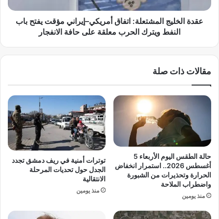
م
ي
ل
ج
عقدة الخليج المشتعلة: اتفاق أمريكي–إيراني مؤقت يفتح باب
ح
ا
النفط ويترك الحرب معلقة على حافة الانفجار
م
ل
ة
م
ب
ش
مقالات ذات صلة
ل
ت
ج
ع
ي
ل
ك
ة
ا
:
.
ا
.
ت
ك
ف
ي
ا
حالة الطقس اليوم الأربعاء 5
توترات أمنية في ريف دمشق تجدد
ف
ق
أغسطس 2026.. استمرار انخفاض
الجدل حول تحديات المرحلة
ي
أ
الحرارة وتحذيرات من الشبورة
الانتقالية
ف
واضطراب الملاحة
م
منذ يومين
ك
ر
منذ يومين
ر
ي
ح
ك