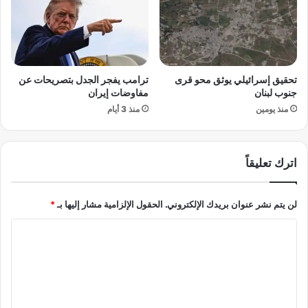
س
ي
ا
–
م
إ
ح
ي
س
ر
تحقيق إسرائيلي يوثق محو قرى
ترامب يفجر الجدل بتصريحات عن
ن
ا
جنوب لبنان
مفاوضات إيران
ل
ن
ل
منذ يومين
منذ 3 أيام
ي
إ
م
ط
ؤ
ا
ق
اترك تعليقاً
ح
ت
ة
ي
ب
ف
لن يتم نشر عنوان بريدك الإلكتروني.
الحقول الإلزامية مشار إليها بـ
*
ن
ت
ي
ح
ا
و
ب
ل
ز
ا
ي
ب
ت
ل
ا
ع
ن
ل