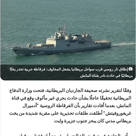
إطلاق نار روسي قرب سواحل بريطانيا يشعل المخاوف: فرقاطة حربية تحذر يختًا
بريطانيًا في حادث نادر بقناة المانش
وفقًا لتقرير نشرته صحيفة
الجارديان
البريطانية، فتحت وزارة الدفاع
البريطانية تحقيقًا عاجلًا بشأن حادث بحري غير مألوف وقع في قناة
المانش، بعدما أفادت تقارير بأن الفرقاطة الروسية “أدميرال
غريغوروفيتش” أطلقت طلقات تحذيرية على مقربة شديدة من يخت
بريطاني مدني كان يبحر جنوب جزيرة وايت
ويأتي الحادث في توقيت بالغ الحساسية، بعد أيام فقط من قيام