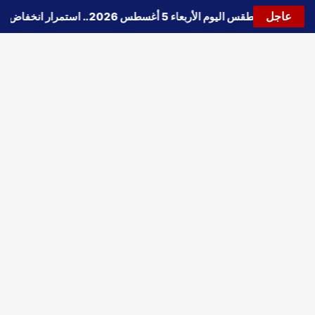
عاجل
🔵
حالة الطقس اليوم الأربعاء 5 أغسطس 2026.. استمرار انخفاض الحرارة وتحذيرات من الشبورة واضطراب الملاحة