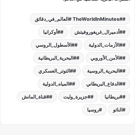
#TheWorldInMinutes #العالم_في_دقائق
#أدميرال_غريغوروفيتش
#أوكرانيا
#الأزمات_الدولية
#الأسطول_الروسي
#الأمن_الأوروبي
#البحرية_البريطانية
#البحرية_الروسية
#التوتر_العسكري
#الدفاع_البريطاني
#المياه_الدولية
#بريطانيا
#جزيرة_وايت
#قناة_المانش
الناتو
روسيا