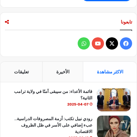
ا
ف
ة
تابعونا
ا
ل
ا
ف
و
ن
ف
ي
X
Y
ا
ج
ا
س
o
ت
ر
الاكثر مشاهدة
الأخيرة
تعليقات
ب
u
س
قائمة الأعداء: من سيبقى آمنًا في ولاية ترامب
و
T
ا
الثانية؟
ك
u
ب
2025-04-07
b
رودي نبيل تكتب: أزمة المصروفات الدراسية..
عبء إضافي على الأسر في ظل الظروف
e
الاقتصادية