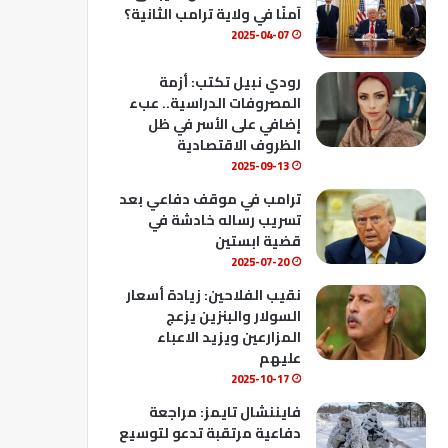
ك
u
ب
آمنًا في ولاية ترامب الثانية؟
b
2025-04-07
e
رودي نبيل تكتب: أزمة
المصروفات الدراسية.. عبء
إضافي على الأسر في ظل
الظروف الاقتصادية
2025-09-13
ترامب في موقف دفاعي بعد
تسريب رساله خادشة في
قضية ابستين
2025-07-20
نقيب الفلاحين: زيادة أسعار
السولار والبنزين يزعج
المزارعين ويزيد الاعباء
عليهم
2025-10-17
فايننشال تايمز: مراجعة
دفاعية مرتقبة تدعو لتوسيع