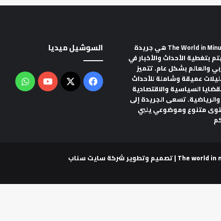
السوشيل ميديا
هي جريدة
تم بتغطية الأحداث والأخبار في
ربي والعالم بشكل عام. تتميز
ليلات عميقة وشاملة للأحداث
‫X
فيسبوك
‫YouTube
واتس
لقضايا السياسية والاقتصادية
والرياضية. تسعى الجريدة إلى
توى متنوع وموضوعي يلبي
م
شركة سايت سناب