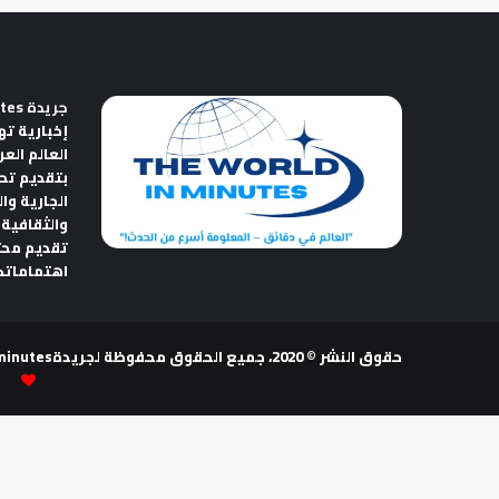
جريدة The World in Minutes
إخبارية ته
العالم الع
بتقديم تح
الجارية وا
والثقافية 
تقديم مح
اهتماماتك
حقوق النشر © 2020، جميع الحقوق محفوظة لجريدةThe world in minutes | تصميم وتطوير