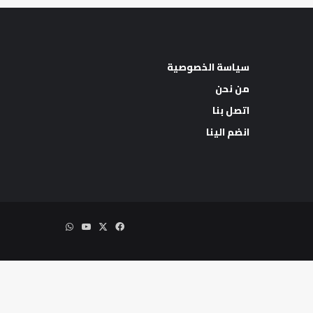
سياسة الخصوصية
من نحن
اتصل بنا
اب
انضم الينا
‫X
فيسبوك
‫YouTube
واتساب