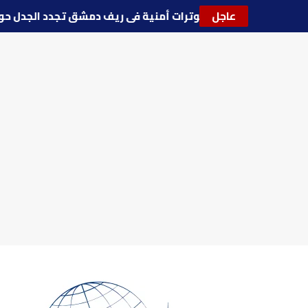
عاجل
🔵
توترات أمنية في ريف دمشق تجدد الجدل 