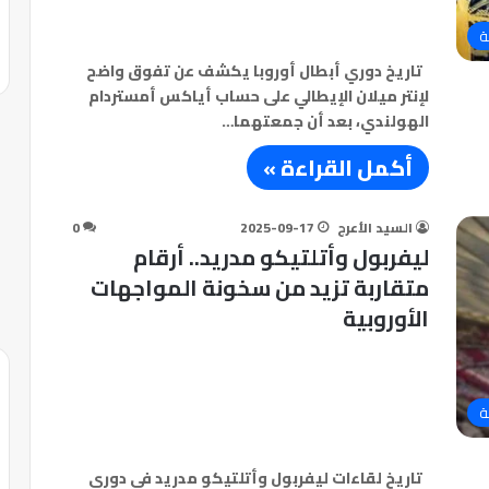
ة
تاريخ دوري أبطال أوروبا يكشف عن تفوق واضح
لإنتر ميلان الإيطالي على حساب أياكس أمستردام
الهولندي، بعد أن جمعتهما…
أكمل القراءة »
السيد الأعرج
2025-09-17
0
ليفربول وأتلتيكو مدريد.. أرقام
متقاربة تزيد من سخونة المواجهات
الأوروبية
ة
تاريخ لقاءات ليفربول وأتلتيكو مدريد في دوري