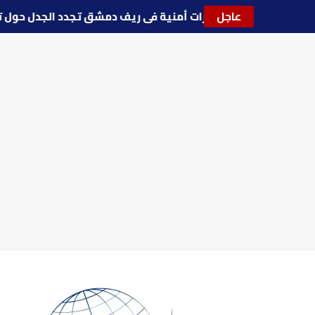
عاجل
🔵
توترات أمنية في ريف دمشق تجدد الجدل حول