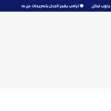
رى جنوب لبنان
🔵
ترامب يفجر الجدل بتصريحات عن مفاوضات إي