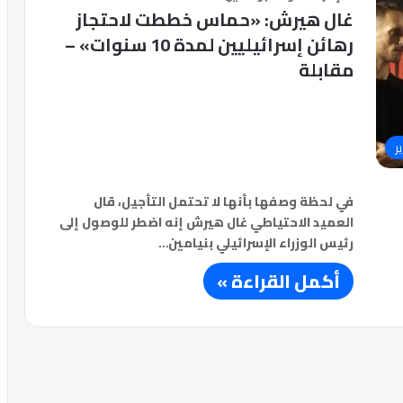
غال هيرش: «حماس خططت لاحتجاز
رهائن إسرائيليين لمدة 10 سنوات» –
مقابلة
ر
في لحظة وصفها بأنها لا تحتمل التأجيل، قال
العميد الاحتياطي غال هيرش إنه اضطر للوصول إلى
رئيس الوزراء الإسرائيلي بنيامين…
أكمل القراءة »