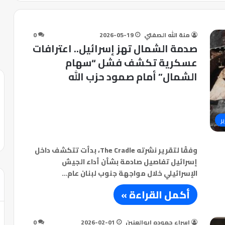
منة الله الصفتي
2026-05-19
0
صدمة الشمال تهز إسرائيل.. اعترافات
عسكرية تكشف فشل “سهام
الشمال” أمام صمود حزب الله
ر
وفقًا لتقرير نشرته The Cradle، بدأت تتكشف داخل
إسرائيل تفاصيل صادمة بشأن أداء الجيش
الإسرائيلي خلال مواجهة جنوب لبنان عام…
أكمل القراءة »
إسراء حموده ابوالعنين
2026-02-01
0