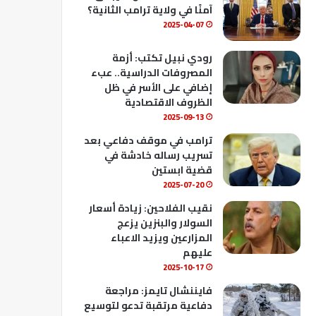
ك
u
ب
آمنًا في ولاية ترامب الثانية؟
b
2025-04-07
e
رودي نبيل تكتب: أزمة
المصروفات الدراسية.. عبء
إضافي على الأسر في ظل
الظروف الاقتصادية
2025-09-13
ترامب في موقف دفاعي بعد
تسريب رساله خادشة في
قضية ابستين
2025-07-20
نقيب الفلاحين: زيادة أسعار
السولار والبنزين يزعج
المزارعين ويزيد الاعباء
عليهم
2025-10-17
فايننشال تايمز: مراجعة
دفاعية مرتقبة تدعو لتوسيع