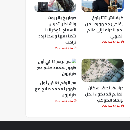
كيفانش تاتليتوغ
صواريخ باتريوت..
يفاجئ جمهوره.. من
واشنطن تدرس
نجم الدراما إلى عالم
السماح لأوكرانيا
الطهي
بتصنيعها وسط تردد
ترامب
منذ 4 ساعات
منذ 4 ساعات
سر الرقم 61 في أول
دراسة: نصف سكان
ظهور لمحمد صلاح مع
العالم قد يكون الحل
طرابزون
لإنقاذ الكوكب
منذ 4 ساعات
منذ 4 ساعات