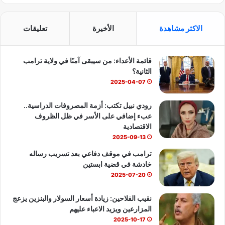
ي
X
Y
ا
س
o
ت
الاكثر مشاهدة
الأخيرة
تعليقات
ب
u
س
قائمة الأعداء: من سيبقى آمنًا في ولاية ترامب
و
T
ا
الثانية؟
ك
u
ب
2025-04-07
b
رودي نبيل تكتب: أزمة المصروفات الدراسية..
عبء إضافي على الأسر في ظل الظروف
e
الاقتصادية
2025-09-13
ترامب في موقف دفاعي بعد تسريب رساله
خادشة في قضية ابستين
2025-07-20
نقيب الفلاحين: زيادة أسعار السولار والبنزين يزعج
المزارعين ويزيد الاعباء عليهم
2025-10-17