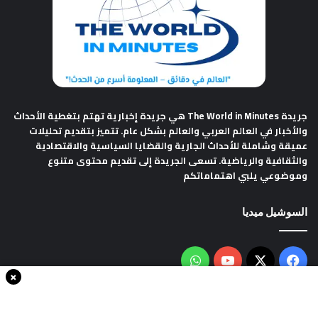
جريدة The World in Minutes
هي جريدة إخبارية تهتم بتغطية الأحداث
والأخبار في العالم العربي والعالم بشكل عام. تتميز بتقديم تحليلات
عميقة وشاملة للأحداث الجارية والقضايا السياسية والاقتصادية
والثقافية والرياضية. تسعى الجريدة إلى تقديم محتوى متنوع
وموضوعي يلبي اهتماماتكم
السوشيل ميديا
فيسبوك
‫X
‫YouTube
واتساب
×
سياسة الخصوصية