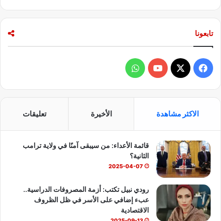
تابعونا
ف
و
ي
X
Y
ا
س
o
ت
الاكثر مشاهدة
الأخيرة
تعليقات
ب
u
س
قائمة الأعداء: من سيبقى آمنًا في ولاية ترامب
و
T
ا
الثانية؟
ك
u
ب
2025-04-07
b
رودي نبيل تكتب: أزمة المصروفات الدراسية..
عبء إضافي على الأسر في ظل الظروف
e
الاقتصادية
2025-09-13