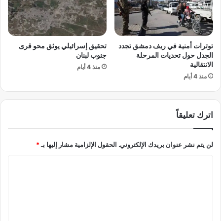
د
6
م
.
ص
.
ر
ا
توترات أمنية في ريف دمشق تجدد
تحقيق إسرائيلي يوثق محو قرى
ي
ل
الجدل حول تحديات المرحلة
جنوب لبنان
ع
م
الانتقالية
ل
منذ 4 أيام
غ
منذ 4 أيام
ى
ر
ت
ب
ق
و
ا
ا
اترك تعليقاً
س
ل
م
ب
ا
ر
لن يتم نشر عنوان بريدك الإلكتروني.
الحقول الإلزامية مشار إليها بـ
*
ل
ا
أ
ز
ا
ع
ي
ل
ب
ل
ا
إ
ت
ء
ل
ع
و
ى