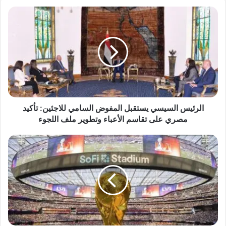
ب
ا
ل
ر
ئ
ي
س
ا
ل
س
ي
الرئيس السيسي يستقبل المفوض السامي للاجئين: تأكيد
س
مصري على تقاسم الأعباء وتطوير ملف اللجوء
ي
ي
ح
س
ص
ت
ا
ق
د
ب
م
ل
ب
ا
ا
ل
ر
م
ي