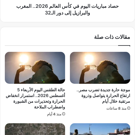
ف
ا
حصاد مباريات اليوم في كأس العالم 2026.. المغرب
و
ت
والبرازيل إلى دور الـ32
ض
ا
ا
ل
ل
ي
مقالات ذات صلة
س
و
ا
م
م
ف
ي
ي
ل
ك
ل
أ
ا
س
ج
ا
ئ
ل
موجة حارة جديدة تضرب مصر..
حالة الطقس اليوم الأربعاء 5
ي
ع
ارتفاع الحرارة يتواصل وذروة
أغسطس 2026.. استمرار انخفاض
ن
ا
مرتقبة خلال أيام
الحرارة وتحذيرات من الشبورة
:
واضطراب الملاحة
ل
منذ 8 ساعات
ت
م
منذ 4 أيام
أ
2
ك
0
ي
2