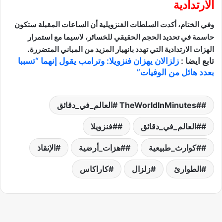
الارتدادية
وفي الختام، أكدت السلطات الفنزويلية أن الساعات المقبلة ستكون
حاسمة في تحديد الحجم الحقيقي للخسائر، لاسيما مع استمرار
الهزات الارتدادية التي تهدد بانهيار المزيد من المباني المتضررة.
تابع ايضا :
زلزالان يهزان فنزويلا: وترامب يقول إنهما “تسببا
بعدد هائل من الوفيات”
#TheWorldInMinutes #العالم_في_دقائق
#العالم_في_دقائق
#فنزويلا
#كوارث_طبيعية
#هزات_أرضية
الإنقاذ
الطوارئ
زلزال
كاراكاس