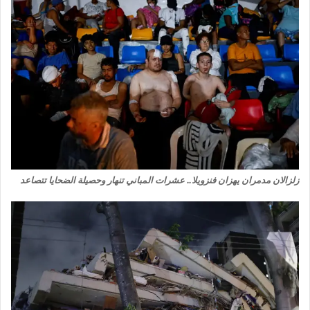
زلزالان مدمران يهزان فنزويلا.. عشرات المباني تنهار وحصيلة الضحايا تتصاعد