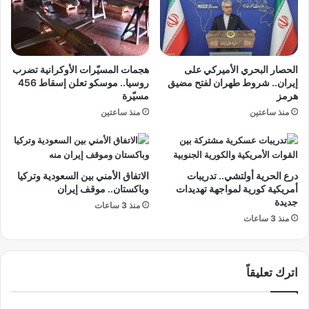
ق
.
ذ
.
ق
ه
ن
ل
ه
ن
الحصار البحري الأميركي على
هجمات المسيّرات الأوكرانية تضرب
ع
س
إيران.. شروط طهران لفتح مضيق
روسيا.. موسكو تعلن إسقاط 456
ل
ي
هرمز
مسيّرة
ى
ا
منذ ساعتين
منذ ساعتين
ا
ل
ل
ا
ه
ت
و
ح
ا
درع الحرية أولتشي.. تدريبات
الاتفاق الأمني بين السعودية وتركيا
ا
أمريكية كورية لمواجهة تهديدات
وباكستان.. موقف إيران
ء
د
جديدة
ل
ا
منذ 3 ساعات
إ
منذ 3 ساعات
ل
ر
أ
ض
و
ا
ر
اترك تعليقاً
ء
و
ج
ب
م
ي