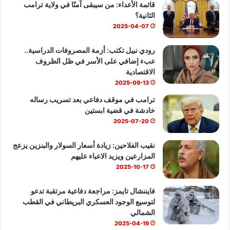
قائمة الأعداء: من سيبقى آمنًا في ولاية ترامب
و
T
ا
الثانية؟
ك
u
ب
2025-04-07
b
رودي نبيل تكتب: أزمة المصروفات الدراسية..
عبء إضافي على الأسر في ظل الظروف
e
الاقتصادية
2025-09-13
ترامب في موقف دفاعي بعد تسريب رساله
خادشة في قضية ابستين
2025-07-20
نقيب الفلاحين: زيادة أسعار السولار والبنزين يزعج
المزارعين ويزيد الاعباء عليهم
2025-10-17
فايننشال تايمز: مراجعة دفاعية مرتقبة تدعو
لتوسيع الوجود العسكري البريطاني في القطب
الشمالي
2025-04-19