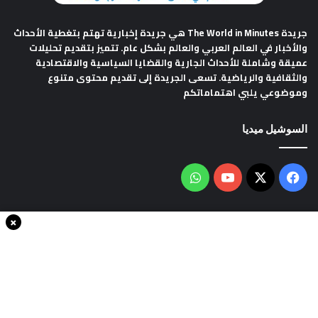
جريدة The World in Minutes
هي جريدة إخبارية تهتم بتغطية الأحداث
والأخبار في العالم العربي والعالم بشكل عام. تتميز بتقديم تحليلات
عميقة وشاملة للأحداث الجارية والقضايا السياسية والاقتصادية
والثقافية والرياضية. تسعى الجريدة إلى تقديم محتوى متنوع
وموضوعي يلبي اهتماماتكم
السوشيل ميديا
فيسبوك
‫X
‫YouTube
واتساب
×
سياسة الخصوصية
من نحن
اتصل بنا
انضم الينا