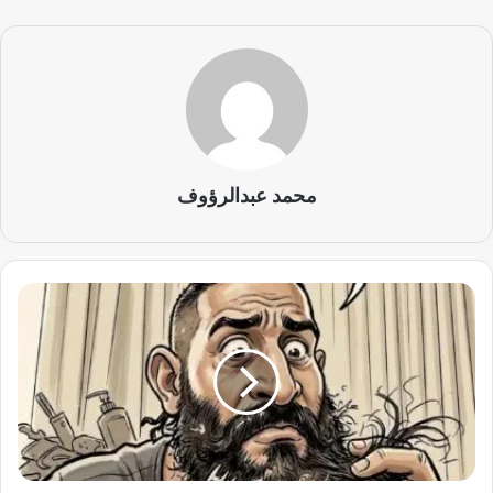
محمد عبدالرؤوف
ك
ا
ر
ي
ك
ا
ت
ي
ر