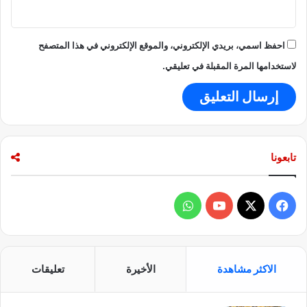
د
ن
أ
احفظ اسمي، بريدي الإلكتروني، والموقع الإلكتروني في هذا المتصفح
س
ي
لاستخدامها المرة المقبلة في تعليقي.
ر
ة
ا
ل
م
ا
تابعونا
ض
ي
؟
ف
و
ي
X
Y
ا
س
o
ت
الاكثر مشاهدة
الأخيرة
تعليقات
ب
u
س