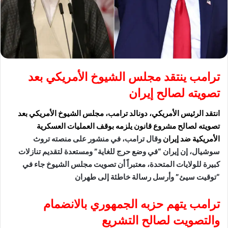
ترامب ينتقد مجلس الشيوخ الأمريكي بعد
تصويته لصالح إيران
انتقد الرئيس الأمريكي، دونالد ترامب، مجلس الشيوخ الأمريكي بعد
تصويته لصالح مشروع قانون يلزمه بوقف العمليات العسكرية
الأمريكية ضد إيران
وقال ترامب، في منشور على منصته تروث
سوشيال، إن إيران “في وضع حرج للغاية” ومستعدة لتقديم تنازلات
كبيرة للولايات المتحدة، معتبراً أن تصويت مجلس الشيوخ جاء في
“توقيت سيئ” وأرسل رسالة خاطئة إلى طهران
ترامب يتهم حزبه الجمهوري بالانضمام
والتصويت لصالح التشريع