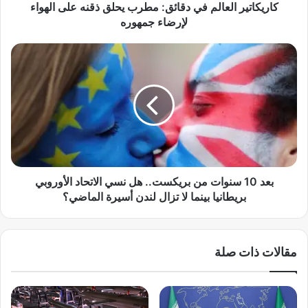
ا
كاريكاتير العالم في دقائق: مطرب يحلق ذقنه على الهواء
ل
لإرضاء جمهوره
ع
ا
ب
ل
ع
م
د
ف
1
ي
0
د
س
ق
ن
ا
و
ئ
ا
ق
ت
بعد 10 سنوات من بريكست.. هل نسي الاتحاد الأوروبي
:
م
بريطانيا بينما لا تزال لندن أسيرة الماضي؟
م
ن
ط
ب
ر
ر
مقالات ذات صلة
ب
ي
ي
ك
ح
س
ل
ت