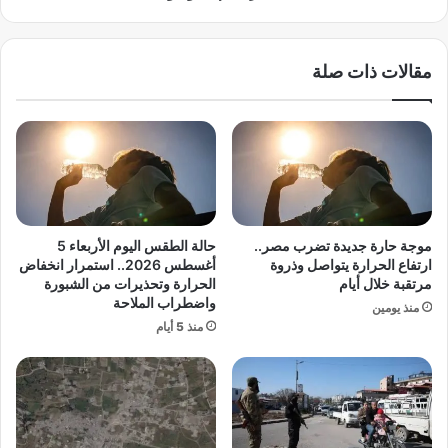
س
ك
ع
أ
و
س
مقالات ذات صلة
د
ا
ي
ل
ة
ع
ا
ا
ل
ل
خ
م
م
.
ي
.
س
إ
موجة حارة جديدة تضرب مصر..
حالة الطقس اليوم الأربعاء 5
1
ن
ارتفاع الحرارة يتواصل وذروة
أغسطس 2026.. استمرار انخفاض
8
ج
مرتقبة خلال أيام
الحرارة وتحذيرات من الشبورة
ي
واضطراب الملاحة
ل
منذ يومين
و
ت
منذ 5 أيام
ن
ر
ي
ا
و
ت
2
س
0
ت