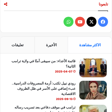
تابعونا
ف
و
ي
X
Y
ا
س
o
ت
الاكثر مشاهدة
الأخيرة
تعليقات
ب
u
س
قائمة الأعداء: من سيبقى آمنًا في ولاية ترامب
و
T
ا
الثانية؟
ك
u
ب
2025-04-07
b
رودي نبيل تكتب: أزمة المصروفات الدراسية..
عبء إضافي على الأسر في ظل الظروف
e
الاقتصادية
2025-09-13
ترامب في موقف دفاعي بعد تسريب رساله