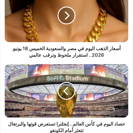
ع
ا
ر
ا
ل
ذ
ه
ب
أسعار الذهب اليوم في مصر والسعودية الخميس 18 يونيو
ا
2026.. استقرار ملحوظ وترقب عالمي
ل
ي
ح
و
ص
م
ا
ف
د
ي
ا
م
ل
ص
ي
ر
و
و
م
ا
ف
حصاد اليوم في كأس العالم.. إنجلترا تستعرض قوتها والبرتغال
ل
ي
تتعثر أمام الكونغو