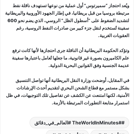
ويُعد احتجاز “سميرتوس” أول عملية من نوعها تستهدف ناقلة نفط
مرتبطة بروسيا من قبل بريطانيا، في إطار الجهود الأوروبية والبريطانية
لتشديد الضغوط على “أسطول الظل” الروسي، الذي يضم نحو 600
سفينة تُستخدم لنقل جزء كبير من صادرات النفط الروسية، رغم
العقوبات الغربية.
وتؤكد الحكومة البريطانية أن الناقلة جرى احتجازها لأنها كانت ترفع
علم الكاميرون بصورة غير قانونية، ما جعلها تُعامل باعتبارها سفينة
عديمة الجنسية وفق القوانين البحرية الدولية.
في المقابل، أوضحت وزارة النقل البريطانية أنها تواصل التنسيق
بشكل مستمر مع قطاع الشحن البحري لتقديم أحدث الإرشادات
الأمنية، لكنها امتنعت عن الكشف عن تفاصيل تلك التوجيهات، في ظل
استمرار متابعة التطورات المرتبطة بالأزمة.
#TheWorldInMinutes #العالم_في_دقائق