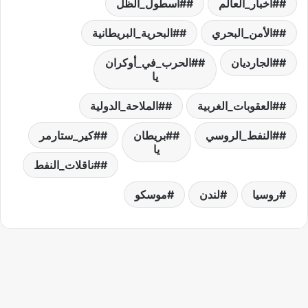
#أخبار_العالم
#أسطول_الظل
#الأمن_البحري
#البحرية_البريطانية
#الجارديان
#الحرب_في_أوكران
يا
#العقوبات_الغربية
#الملاحة_الدولية
#النفط_الروسي
#بريطان
#كير_ستارمر
يا
#ناقلات_النفط
روسيا
لندن
موسكو