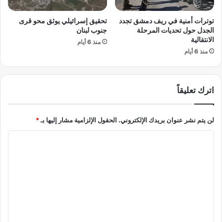
2
ع
6
ر
توترات أمنية في ريف دمشق تجدد
تحقيق إسرائيلي يوثق محو قرى
.
ض
الجدل حول تحديات المرحلة
جنوب لبنان
.
ق
الانتقالية
ا
منذ 6 أيام
و
منذ 6 أيام
س
ت
ت
ه
ق
ا
ر
و
اترك تعليقاً
ا
ا
ر
ل
م
ب
لن يتم نشر عنوان بريدك الإلكتروني.
الحقول الإلزامية مشار إليها بـ
*
ل
ر
ح
ت
ا
و
غ
ل
ظ
ا
و
ل
ت
ت
ت
ع
ر
ت
ل
ق
ع
ب
ث
ي
ع
ر